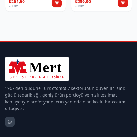
₺264,50
₺299,00
+ KDV
+ KDV
1967'den bugüne Türk otomotiv sektörünün güvenilir ismi;
güçlü tedarik ağı, geniş ürün portföyü ve hızlı teslimat
kabiliyetiyle profesyonellerin yanında olan köklü bir çözüm
ortağıyız.