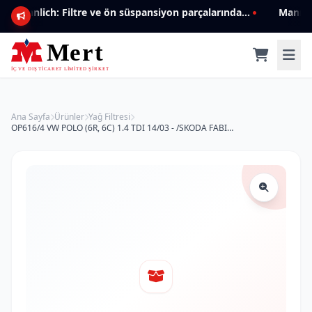
Mannlich: Filtre ve ön süspansiyon parçalarında genişleyen ürün yelpazesiyle kalite ve güven.
Ana Sayfa
Ürünler
Yağ Filtresi
OP616/4 VW POLO (6R, 6C) 1.4 TDI 14/03 - /SKODA FABIA 1.4-AUDI A1 03L115561A Yağ Filtresi