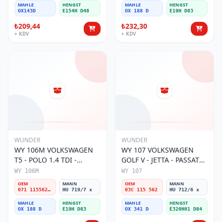
MAHLE
HENGST
MAHLE
HENGST
OX143D
E154H D48
OX 188 D
E19H D83
₺209,44
₺232,30
+ KDV
+ KDV
WUNDER
WUNDER
WY 106M VOLKSWAGEN
WY 107 VOLKSWAGEN
T5 - POLO 1.4 TDI -
GOLF V - JETTA - PASSAT
PASSAT- JETTA 071 115562
1.6 FSI BENZİNLİ 03C 115
WY 106M
WY 107
A Yağ Filtresi
562 Yağ Filtresi
OEM
MANN
OEM
MANN
071 115562 A
HU 719/7 x
03C 115 562
HU 712/6 x
MAHLE
HENGST
MAHLE
HENGST
OX 188 D
E19H D83
OX 341 D
E320H01 D84