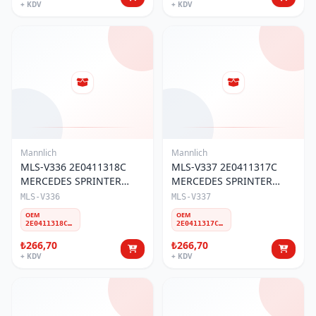
+ KDV
+ KDV
Mannlich
Mannlich
MLS-V336 2E0411318C
MLS-V337 2E0411317C
MERCEDES SPRINTER
MERCEDES SPRINTER
2006-18/VW CRAFTER
2006-18/VW CRAFTER
MLS-V336
MLS-V337
2006-17 ÖN Z-ROT SAĞ
2006-17 ÖN Z-ROT SOL
OEM
OEM
2E0411318C 9063201889
2E0411317C 9063201789
₺266,70
₺266,70
+ KDV
+ KDV