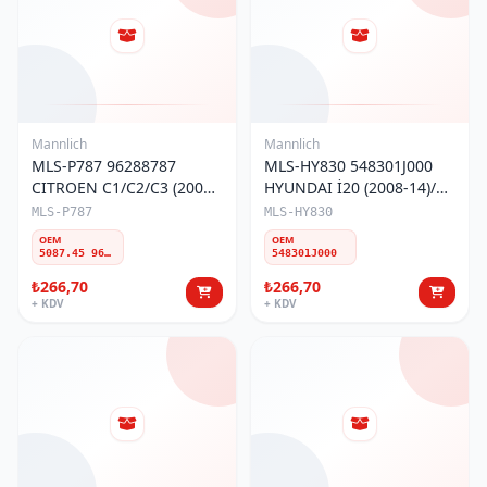
Mannlich
Mannlich
MLS-P787 96288787
MLS-HY830 548301J000
CITROEN C1/C2/C3 (2003-
HYUNDAI İ20 (2008-14)/
2009)/PEUGEOT
İX20 (2010-19) ÖN Z-ROT
MLS-P787
MLS-HY830
107/206(2005-2014) ÖN Z-
SOL
OEM
OEM
ROT
5087.45 96288787 508774 508771 1646621980 508766 508759 1607323480 9808868280 E459713
548301J000
₺266,70
₺266,70
+ KDV
+ KDV