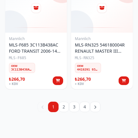
Mannlich
Mannlich
MLS-F685 3C113B438AC
MLS-RN325 546180004R
FORD TRANSIT 2006-14
RENAULT MASTER III
V347-348 ÖN Z-ROT
(2010-)/OPEL MOVANO Z-
MLS-F685
MLS-RN325
ROT
OEM
OEM
3C113B438AC 4519467
4419291 93197325 546180004R
₺266,70
₺266,70
+ KDV
+ KDV
1
2
3
4