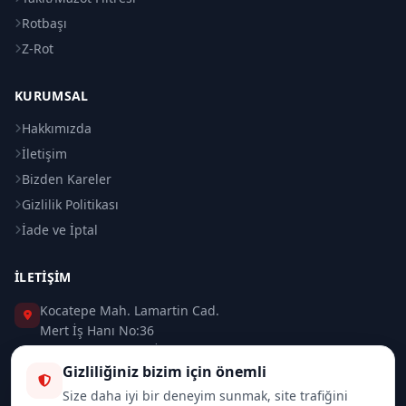
Rotbaşı
Z-Rot
KURUMSAL
Hakkımızda
İletişim
Bizden Kareler
Gizlilik Politikası
İade ve İptal
İLETIŞIM
Kocatepe Mah. Lamartin Cad.
Mert İş Hanı No:36
Taksim / Beyoğlu / İSTANBUL
Gizliliğiniz bizim için önemli
0 (212) 235 37 83
Size daha iyi bir deneyim sunmak, site trafiğini