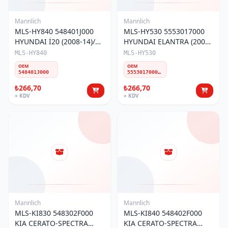
Mannlich
Mannlich
MLS-HY840 548401J000
MLS-HY530 5553017000
HYUNDAI İ20 (2008-14)/
HYUNDAI ELANTRA (2000-
İX20 (2010-19) ÖN Z-ROT
06)/KIA CERATO-SPECTRA
MLS-HY840
MLS-HY530
SAĞ
(2004-09) ARKA Z-ROT
OEM
OEM
548401J000
5553017000 5553029300 5553017010 5553029000
₺266,70
₺266,70
+ KDV
+ KDV
Mannlich
Mannlich
MLS-KI830 548302F000
MLS-KI840 548402F000
KIA CERATO-SPECTRA
KIA CERATO-SPECTRA