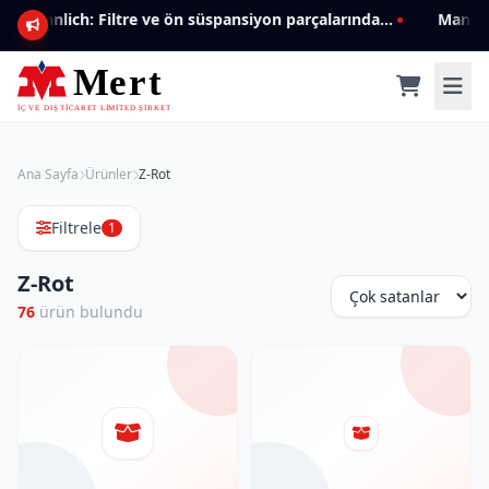
Mannlich: Filtre ve ön süspansiyon parçalarında genişleyen ürün yelpazesiyle kalite ve güven.
Ana Sayfa
Ürünler
Z-Rot
Filtrele
1
Z-Rot
76
ürün bulundu