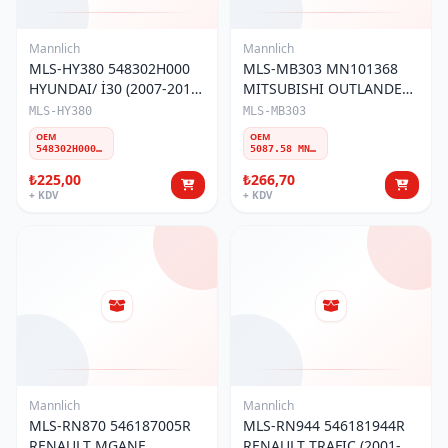
Mannlich
Mannlich
MLS-HY380 548302H000
MLS-MB303 MN101368
HYUNDAI/ İ30 (2007-2011)
MITSUBISHI OUTLANDER
/ KIA CEED (2006-12) ÖN
2006/LANCER 2008/ASX
MLS-HY380
MLS-MB303
Z-ROT
2013/PEUGEOT 4007 ÖN
OEM
OEM
Z-ROT
548302H000 548302H100 548302H001 548302H200
5087.58 MN101368 1610930380
₺225,00
₺266,70
+ KDV
+ KDV
Mannlich
Mannlich
MLS-RN870 546187005R
MLS-RN944 546181944R
RENAULT MGANE
RENAULT TRAFIC (2001-