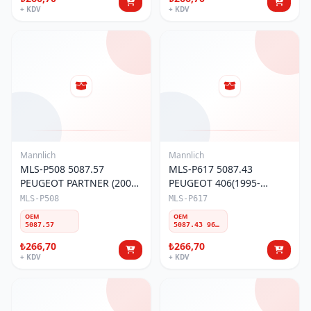
+ KDV
+ KDV
Mannlich
Mannlich
MLS-P508 5087.57
MLS-P617 5087.43
PEUGEOT PARTNER (2008-
PEUGEOT 406(1995-
18)/CITROEN C4 GRAND
2004)/PEUGEOT 607(2000-
MLS-P508
MLS-P617
PICASSO (2007-
2010)/CITROEN C5 (2001-
OEM
OEM
13)/BERLINGO(2008-18)
2007) ÖN Z-ROT
5087.57
5087.43 96177836 96324274 5087.6 5087.48 508760 19360014581
ÖN Z-ROT
₺266,70
₺266,70
+ KDV
+ KDV