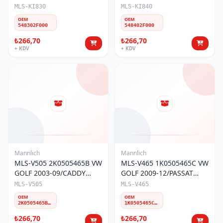
(2004-2009) ÖN Z-ROT LH
(2004-2009) ÖN Z-ROT RH
MLS-KI830
MLS-KI840
OEM
OEM
548302F000
548402F000
₺266,70
₺266,70
+ KDV
+ KDV
Mannlich
Mannlich
MLS-V505 2K0505465B VW
MLS-V465 1K0505465C VW
GOLF 2003-09/CADDY
GOLF 2009-12/PASSAT
2004-20 ARKA Z-ROT
2010-15/TOURAN 2003-
MLS-V505
MLS-V465
10/SEAT LEON 2012-
OEM
OEM
20/ALTEA 2004-15 ARKA Z-
2K0505465B 2K0505465C
1K0505465C 1K0505465J 1K0505465K 1K0505465H 1K0505465D
ROT
₺266,70
₺266,70