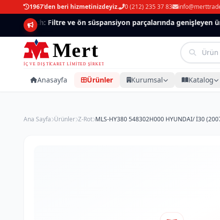
1967'den beri hizmetinizdeyiz.
0 (212) 235 37 83
info@merttrad
Mannlich: Filtre ve ön süspansiyon parçalarında genişleyen ürün
Anasayfa
Ürünler
Kurumsal
Katalog
Ana Sayfa
Ürünler
Z-Rot