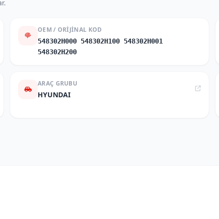
r.
OEM / ORIJINAL KOD
548302H000 548302H100 548302H001
548302H200
ARAÇ GRUBU
HYUNDAI