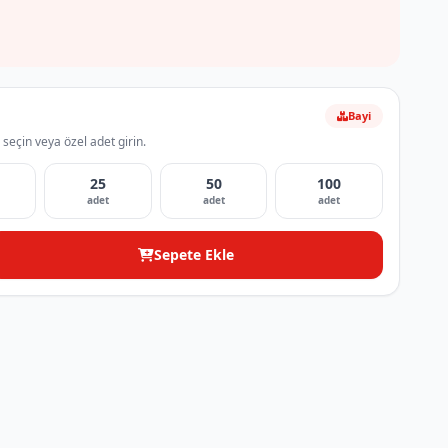
Bayi
 seçin veya özel adet girin.
25
50
100
adet
adet
adet
Sepete Ekle