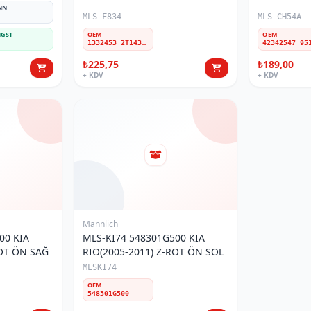
NN
MLS-F834
MLS-CH54A
GST
OEM
OEM
1332453 2T143B438BA 4367012 2T143B438BB 1525372 7T163B438AA W12T143B438BA
₺225,75
₺189,00
+ KDV
+ KDV
Mannlich
00 KIA
MLS-KI74 548301G500 KIA
ROT ÖN SAĞ
RIO(2005-2011) Z-ROT ÖN SOL
MLSKI74
OEM
548301G500