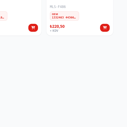
MLS-F486
OEM
42342547 95182126 95299172 95941670 95982930
1332463 4436609 W12T145C486AD 2T1Z5C486A 2T145C486AG 2T145C486AE 4367076 2T145C486AC 4548398 2T145C486AD 2T145C486AB 2T145C486AF 4414780 4420546
₺220,50
+ KDV