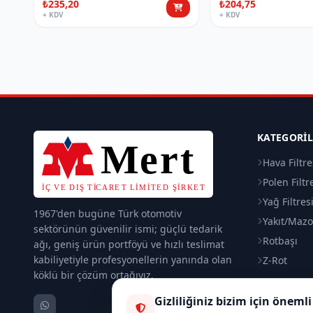
₺235,20
₺204,75
+ KDV
+ KDV
KATEGORI
Hava Filtre
Polen Filtr
Yağ Filtres
1967'den bugüne Türk otomotiv
Yakıt/Mazot
sektörünün güvenilir ismi; güçlü tedarik
Rotbaşı
ağı, geniş ürün portföyü ve hızlı teslimat
kabiliyetiyle profesyonellerin yanında olan
Z-Rot
köklü bir çözüm ortağıyız.
Gizliliğiniz bizim için önemli