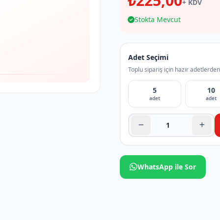
₺225,00
+ KDV
Stokta Mevcut
Adet Seçimi
Toplu sipariş için hazır adetlerden
5
10
adet
adet
WhatsApp ile Sor