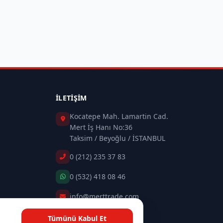
İLETIŞIM
Kocatepe Mah. Lamartin Cad.
Mert İş Hanı No:36
Taksim / Beyoğlu / İSTANBUL
0 (212) 235 37 83
0 (532) 418 08 46
info@merttrade.com
Tümünü Kabul Et
İletişim Sayfası