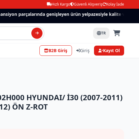
Hızlı Kargo
Güvenli Alışveriş
Kolay İade
siyon parçalarında genişleyen ürün yelpazesiyle kalite ve güven.
TR
B2B Giriş
Giriş
Kayıt Ol
2H000 HYUNDAI/ İ30 (2007-2011)
-12) ÖN Z-ROT