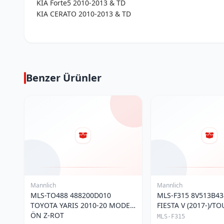
KIA Forte5 2010-2013 & TD
KIA CERATO 2010-2013 & TD
Benzer Ürünler
Mannlich
Mannlich
MLS-TO488 488200D010
MLS-F315 8V513B4
TOYOTA YARIS 2010-20 MODEL
FIESTA V (2017-)/T
ÖN Z-ROT
COURIER(2023-) ÖN
MLS-F315