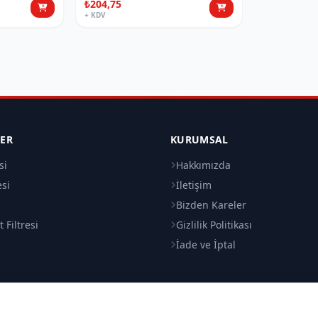
₺204,75
+ KDV
LER
KURUMSAL
si
Hakkımızda
esi
İletişim
i
Bizden Kareler
 Filtresi
Gizlilik Politikası
İade ve İptal