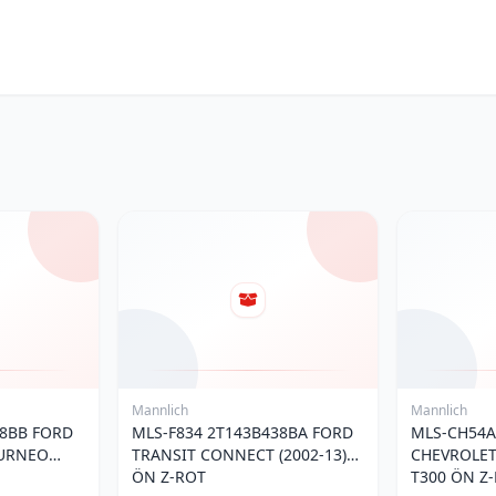
Mannlich
Mannlich
38BB FORD
MLS-F834 2T143B438BA FORD
MLS-CH54A
OURNEO
TRANSIT CONNECT (2002-13)
CHEVROLET
 Z-ROT
ÖN Z-ROT
T300 ÖN Z-