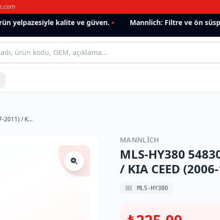
e.com
 yelpazesiyle kalite ve güven.
Mannlich: Filtre ve ön süspan
MLS-HY380 548302H000 HYUNDAI/ İ30 (2007-2011) / KIA CEED (2006-12) ÖN Z-ROT
MANNLICH
MLS-HY380 54830
/ KIA CEED (2006
MLS-HY380