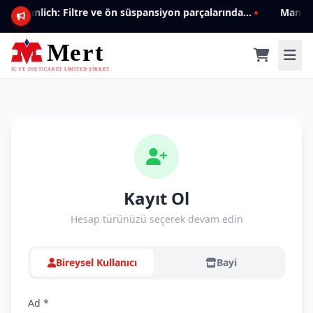
Mannlich: Filtre ve ön süspansiyon parçalarında genişleyen ürün yelpazesiyle kalite ve güven.
Kayıt Ol
Hesap türünüzü seçerek devam edin
Bireysel Kullanıcı
Bayi
Ad *