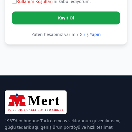
Kullanım Koşulları
'nı kabul ediyorum.
Kayıt Ol
Zaten hesabınız var mı?
Giriş Yapın
1967'den bugüne Türk otomotiv sektörünün güvenilir ismi;
güçlü tedarik ağı, geniş ürün portföyü ve hızlı teslimat