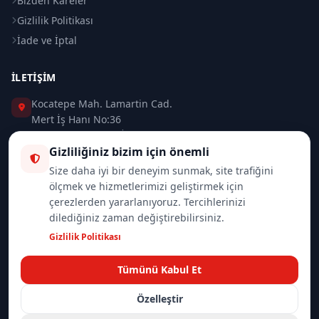
Bizden Kareler
Gizlilik Politikası
İade ve İptal
İLETIŞIM
Kocatepe Mah. Lamartin Cad.
Mert İş Hanı No:36
Taksim / Beyoğlu / İSTANBUL
Gizliliğiniz bizim için önemli
0 (212) 235 37 83
Size daha iyi bir deneyim sunmak, site trafiğini
ölçmek ve hizmetlerimizi geliştirmek için
0 (532) 418 08 46
çerezlerden yararlanıyoruz. Tercihlerinizi
dilediğiniz zaman değiştirebilirsiniz.
info@merttrade.com
Gizlilik Politikası
İletişim Sayfası
Tümünü Kabul Et
Özelleştir
© 2026
Mannlich | MertTrade.com
— Tüm hakları saklıdır.