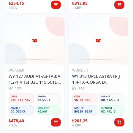
₺254,15
₺313,95
+ KDV
+ KDV
WUNDER
WUNDER
WY 127 AUDİ A1-A3-FABİA
WY 313 OPEL ASTRA H- J
1,2-1,4 TSİ 03C 115 561D
1.4-1.6-CORSA D-
Yağ Filtresi
iNSiGNiA-CRUZE 1.4 16v
WY 127
WY 313
56 50 359 Yağ Filtresi
OEM
MANN
OEM
MANN
03C 115 561D
W712/94
56 50 359
HU 612/2 x
MAHLE
HENGST
MAHLE
HENGST
OC 593/3
H314W
E611H D256
OX 401 D
₺478,40
₺201,25
+ KDV
+ KDV