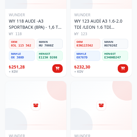
WUNDER
WUNDER
WY 118 AUDI -A3
WY 123 AUDİ A3 1.6-2.0
SPORTBACK (8PA) - 1,6 TDİ
TDİ /LEON 1.6 TDİ
VW T-6 2.0 TDİ 03L 115
03N115562 Yağ Filtresi
WY 118
WY 123
562 Yağ Filtresi
OEM
MANN
OEM
MANN
03L 115 562
HU 7008Z
03N115562
HU7020Z
MAHLE
HENGST
MAHLE
HENGST
OX 388D
E115H D208
OX787D
E340HD247
₺251,28
₺232,30
+ KDV
+ KDV
WUNDER
WUNDER