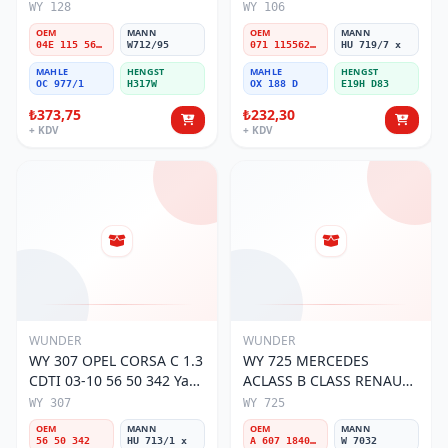
1,2-1,4 TFSİ 04E 115 561B
JETTA 03-11 071 115562 A
WY 128
WY 106
Yağ Filtresi
Yağ Filtresi
OEM
MANN
OEM
MANN
04E 115 561B
W712/95
071 115562 A
HU 719/7 x
MAHLE
HENGST
MAHLE
HENGST
OC 977/1
H317W
OX 188 D
E19H D83
₺373,75
₺232,30
+ KDV
+ KDV
WUNDER
WUNDER
WY 307 OPEL CORSA C 1.3
WY 725 MERCEDES
CDTI 03-10 56 50 342 Yağ
ACLASS B CLASS RENAULT
Filtresi
MOTOR YAĞ A 607
WY 307
WY 725
1840225 Yağ Filtresi
OEM
MANN
OEM
MANN
56 50 342
HU 713/1 x
A 607 1840225
W 7032