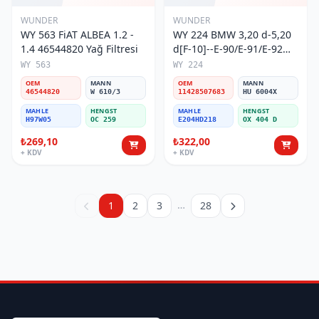
WUNDER
WUNDER
WY 563 FiAT ALBEA 1.2 -
WY 224 BMW 3,20 d-5,20
1.4 46544820 Yağ Filtresi
d[F-10]--E-90/E-91/E-92
11428507683 Yağ Filtresi
WY 563
WY 224
OEM
MANN
OEM
MANN
46544820
W 610/3
11428507683
HU 6004X
MAHLE
HENGST
MAHLE
HENGST
H97W05
OC 259
E204HD218
OX 404 D
₺269,10
₺322,00
+ KDV
+ KDV
…
1
2
3
28