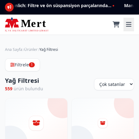
Mannlich: Filtre ve ön süspansiyon parçalarında genişleyen ürün yelpazesiyle kalite ve güven.
Ana Sayfa
Ürünler
Yağ Filtresi
Filtrele
1
Yağ Filtresi
559
ürün bulundu