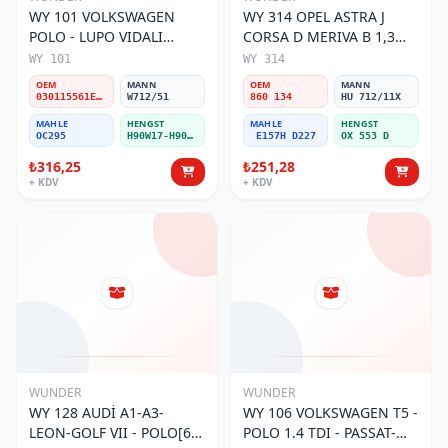
WY 101 VOLKSWAGEN
WY 314 OPEL ASTRA J
POLO - LUPO VIDALI
CORSA D MERIVA B 1,3
030115561E Yağ Filtresi
CDTI 2010 > 860 134 Yağ
WY 101
WY 314
Filtresi
OEM
MANN
OEM
MANN
030115561E / 030115561AA / 030115561AB / 030115561AD
W712/51
860 134
HU 712/11X
MAHLE
HENGST
MAHLE
HENGST
OC295
H90W17-H90W11
E157H D227
OX 553 D
₺316,25
₺251,28
+ KDV
+ KDV
WUNDER
WUNDER
WY 128 AUDİ A1-A3-
WY 106 VOLKSWAGEN T5 -
LEON-GOLF VII - POLO[6R]
POLO 1.4 TDI - PASSAT-