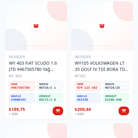
WUNDER
WUNDER
WY 403 FiAT SCUDO 1.6
WY105 VOLKSWAGEN LT
JTD 9467565780 Yağ
35 GOLF IV TDİ BORA TDİ
Filtresi
074 115 562 Yağ Filtresi
WY 403
WY105
OEM
MANN
OEM
MANN
9467565780
HU716/2 x
074 115 562
HU726/2X
MAHLE
HENGST
MAHLE
HENGST
E40HD105
OX171/2 D
OX143D
E154H D48
₺189,75
₺209,44
+ KDV
+ KDV