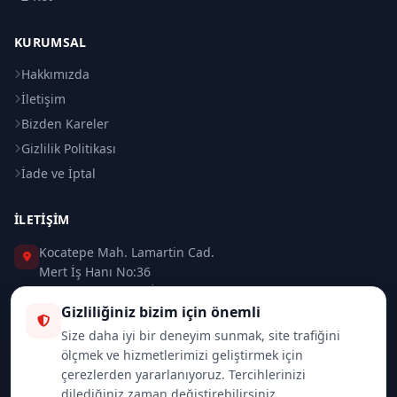
KURUMSAL
Hakkımızda
İletişim
Bizden Kareler
Gizlilik Politikası
İade ve İptal
İLETIŞIM
Kocatepe Mah. Lamartin Cad.
Mert İş Hanı No:36
Taksim / Beyoğlu / İSTANBUL
Gizliliğiniz bizim için önemli
0 (212) 235 37 83
Size daha iyi bir deneyim sunmak, site trafiğini
ölçmek ve hizmetlerimizi geliştirmek için
0 (532) 418 08 46
çerezlerden yararlanıyoruz. Tercihlerinizi
dilediğiniz zaman değiştirebilirsiniz.
info@merttrade.com