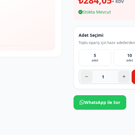
₺284,05
+ KDV
Stokta Mevcut
Adet Seçimi
Toplu sipariş için hazır adetlerden
5
10
adet
adet
WhatsApp ile Sor