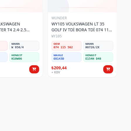
WUNDER
OLKSWAGEN
WY105 VOLKSWAGEN LT 35
R T4 2.4-2.5
GOLF IV TDİ BORA TDİ 074 115
 115 561 Yağ
562 Yağ Filtresi
WY105
MANN
OEM
MANN
W 950/4
074 115 562
HU726/2X
HENGST
MAHLE
HENGST
H19W06
OX143D
E154H D48
₺209,44
+ KDV