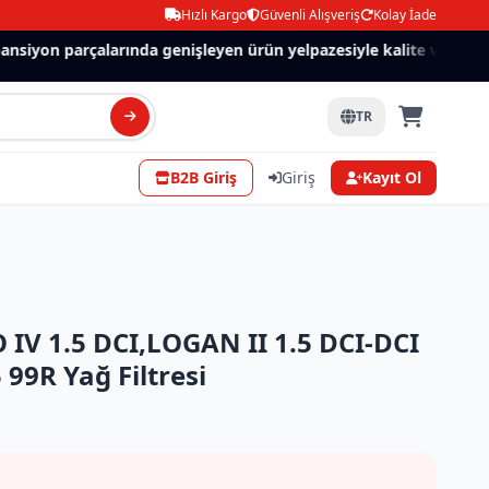
Hızlı Kargo
Güvenli Alışveriş
Kolay İade
siyon parçalarında genişleyen ürün yelpazesiyle kalite ve güven.
TR
B2B Giriş
Giriş
Kayıt Ol
 IV 1.5 DCI,LOGAN II 1.5 DCI-DCI
 99R Yağ Filtresi