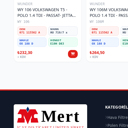
WUNDER
WUNDER
WY 106 VOLKSWAGEN T5 -
WY 106M VOLKSWAG
POLO 1.4 TDI - PASSAT- JETTA
POLO 1.4 TDI - PASS
03-11 071 115562 A Yağ Filtresi
071 115562 A Yağ Fil
WY 106
WY 106M
OEM
MANN
OEM
MA
071 115562 A
HU 719/7 x
071 115562 A
HU 
MAHLE
HENGST
MAHLE
HEN
OX 188 D
E19H D83
OX 188 D
E19
₺232,30
₺264,50
+ KDV
+ KDV
KATEGORI
Hava Filtre
Polen Filtr