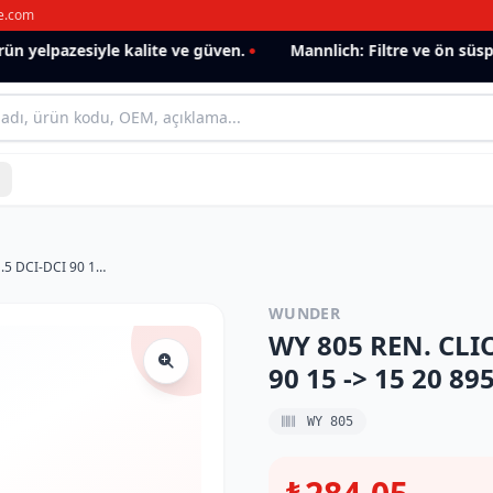
e.com
 yelpazesiyle kalite ve güven.
Mannlich: Filtre ve ön süspan
WY 805 REN. CLIO IV 1.5 DCI,LOGAN II 1.5 DCI-DCI 90 15 -> 15 20 895 99R Yağ Filtresi
WUNDER
WY 805 REN. CLIO
90 15 -> 15 20 895
WY 805