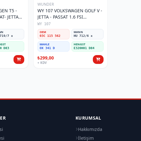
WUNDER
EN T5 -
WY 107 VOLKSWAGEN GOLF V -
AT- JETTA
JETTA - PASSAT 1.6 FSI
tresi
BENZİNLİ 03C 115 562 Yağ
WY 107
Filtresi
NN
OEM
MANN
719/7 x
03C 115 562
HU 712/6 x
GST
MAHLE
HENGST
H D83
OX 341 D
E320H01 D84
₺299,00
+ KDV
LER
KURUMSAL
si
Hakkımızda
esi
İletişim