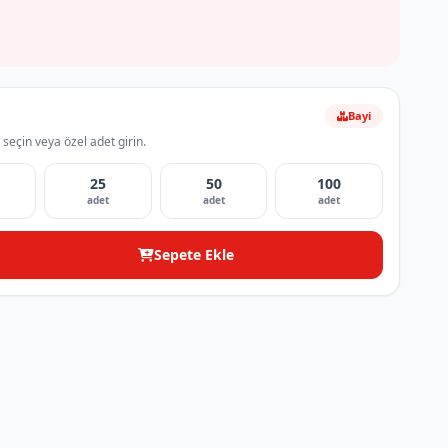
Bayi
 seçin veya özel adet girin.
25
50
100
adet
adet
adet
Sepete Ekle