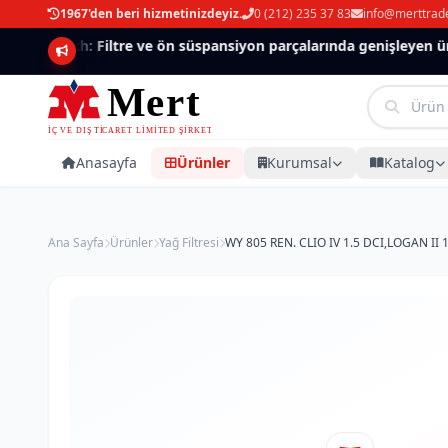
1967'den beri hizmetinizdeyiz.
0 (212) 235 37 83
info@merttrad
Mannlich: Filtre ve ön süspansiyon parçalarında genişleyen ürün
Anasayfa
Ürünler
Kurumsal
Katalog
Ana Sayfa
Ürünler
Yağ Filtresi