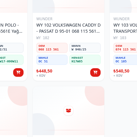
WUNDER
WUNDER
O -
WY 102 VOLKSWAGEN CADDY D
WY 103 V
5561E Yağ
- PASSAT D 95-01 068 115 561
TRANSPORTE
Yağ Filtresi
MOTOR 074
WY 102
WY 103
Filtresi
NN
OEM
MANN
OEM
2/51
068 115 561
W 940/25
074 115 561
GST
MAHLE
HENGST
MAHLE
W17-H90W11
OC 51
H17W05
OC 105
₺448,50
₺540,50
+ KDV
+ KDV