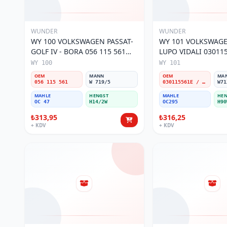
WUNDER
WUNDER
WY 100 VOLKSWAGEN PASSAT-
WY 101 VOLKSWAGEN POL
GOLF IV - BORA 056 115 561
LUPO VIDALI 03011
Yağ Filtresi
Filtresi
WY 100
WY 101
OEM
MANN
OEM
MA
056 115 561
W 719/5
030115561E / 030115561AA / 030115561AB / 030115561AD
W71
MAHLE
HENGST
MAHLE
HEN
OC 47
H14/2W
OC295
H90
₺313,95
₺316,25
+ KDV
+ KDV