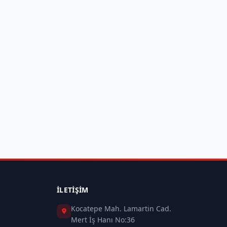
İLETIŞIM
Kocatepe Mah. Lamartin Cad.
Mert İş Hanı No:36