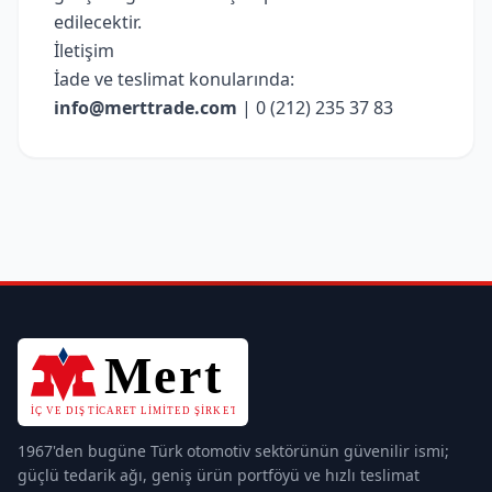
edilecektir.
İletişim
İade ve teslimat konularında:
info@merttrade.com
| 0 (212) 235 37 83
1967'den bugüne Türk otomotiv sektörünün güvenilir ismi;
güçlü tedarik ağı, geniş ürün portföyü ve hızlı teslimat