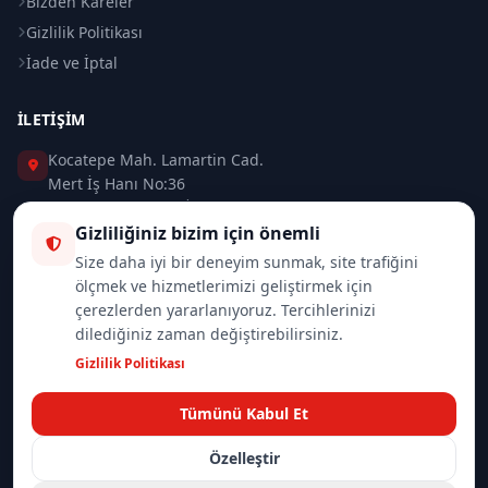
Bizden Kareler
Gizlilik Politikası
İade ve İptal
İLETIŞIM
Kocatepe Mah. Lamartin Cad.
Mert İş Hanı No:36
Taksim / Beyoğlu / İSTANBUL
Gizliliğiniz bizim için önemli
0 (212) 235 37 83
Size daha iyi bir deneyim sunmak, site trafiğini
ölçmek ve hizmetlerimizi geliştirmek için
0 (532) 418 08 46
çerezlerden yararlanıyoruz. Tercihlerinizi
dilediğiniz zaman değiştirebilirsiniz.
info@merttrade.com
Gizlilik Politikası
İletişim Sayfası
Tümünü Kabul Et
Özelleştir
© 2026
Mannlich | MertTrade.com
— Tüm hakları saklıdır.