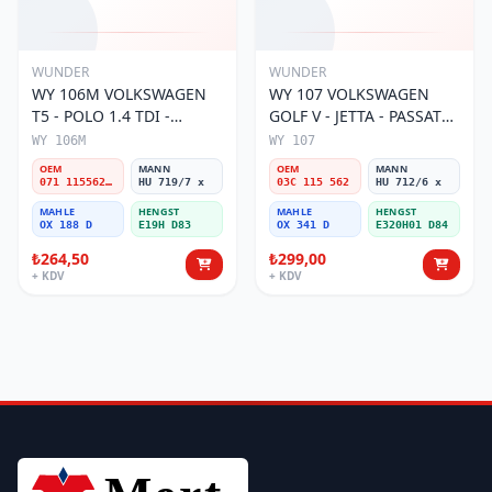
WUNDER
WUNDER
WY 106M VOLKSWAGEN
WY 107 VOLKSWAGEN
T5 - POLO 1.4 TDI -
GOLF V - JETTA - PASSAT
PASSAT- JETTA 071 115562
1.6 FSI BENZİNLİ 03C 115
WY 106M
WY 107
A Yağ Filtresi
562 Yağ Filtresi
OEM
MANN
OEM
MANN
071 115562 A
HU 719/7 x
03C 115 562
HU 712/6 x
MAHLE
HENGST
MAHLE
HENGST
OX 188 D
E19H D83
OX 341 D
E320H01 D84
₺264,50
₺299,00
+ KDV
+ KDV