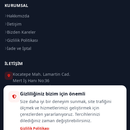
KURUMSAL
Hakkımızda
İletişim
Bizden Kareler
Gizlilik Politikası
İade ve İptal
İLETIŞIM
Kocatepe Mah. Lamartin Cad.
Mert İş Hanı No:36
Taksim / Beyoğlu / İSTANBUL
Gizliliğiniz bizim için önemli
0 (212) 235 37 83
Size daha iyi bir deneyim sunmak, site trafiğini
ölçmek ve hizmetlerimizi geliştirmek için
0 (532) 418 08 46
çerezlerden yararlanıyoruz. Tercihlerinizi
dilediğiniz zaman değiştirebilirsiniz.
info@merttrade.com
Gizlilik Politikası