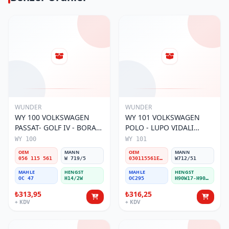
WUNDER
WUNDER
WY 100 VOLKSWAGEN
WY 101 VOLKSWAGEN
PASSAT- GOLF IV - BORA
POLO - LUPO VIDALI
056 115 561 Yağ Filtresi
030115561E Yağ Filtresi
WY 100
WY 101
OEM
MANN
OEM
MANN
056 115 561
W 719/5
030115561E / 030115561AA / 030115561AB / 030115561AD
W712/51
MAHLE
HENGST
MAHLE
HENGST
OC 47
H14/2W
OC295
H90W17-H90W11
₺313,95
₺316,25
+ KDV
+ KDV