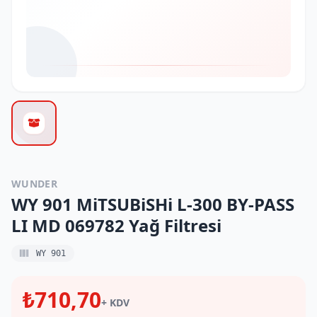
WUNDER
WY 901 MiTSUBiSHi L-300 BY-PASS
LI MD 069782 Yağ Filtresi
WY 901
₺710,70
+ KDV