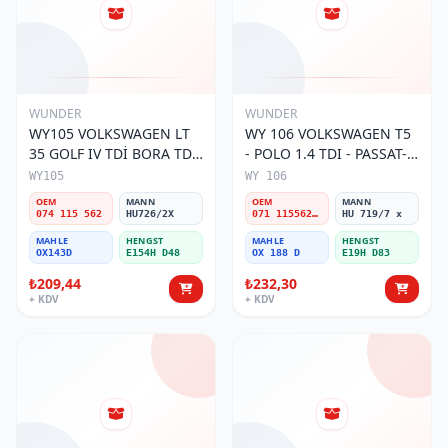
WUNDER
WUNDER
WY105 VOLKSWAGEN LT
WY 106 VOLKSWAGEN T5
35 GOLF IV TDİ BORA TDİ
- POLO 1.4 TDI - PASSAT-
074 115 562 Yağ Filtresi
JETTA 03-11 071 115562 A
WY105
WY 106
Yağ Filtresi
OEM
MANN
OEM
MANN
074 115 562
HU726/2X
071 115562 A
HU 719/7 x
MAHLE
HENGST
MAHLE
HENGST
OX143D
E154H D48
OX 188 D
E19H D83
₺209,44
₺232,30
+ KDV
+ KDV