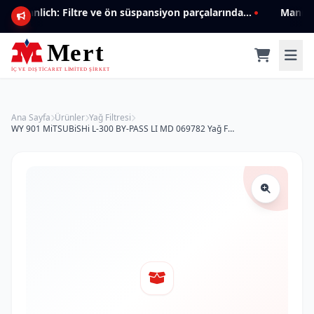
Mannlich: Filtre ve ön süspansiyon parçalarında genişleyen ürün yelpazesiyle kalite ve güven.
Ana Sayfa
Ürünler
Yağ Filtresi
WY 901 MiTSUBiSHi L-300 BY-PASS LI MD 069782 Yağ Filtresi