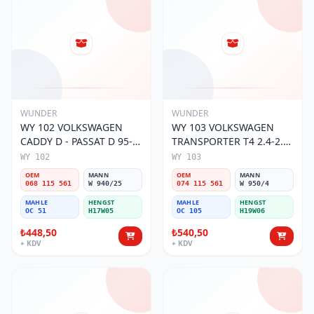
WUNDER
WUNDER
WY 102 VOLKSWAGEN
WY 103 VOLKSWAGEN
CADDY D - PASSAT D 95-
TRANSPORTER T4 2.4-2.5
01 068 115 561 Yağ
MOTOR 074 115 561 Yağ
WY 102
WY 103
Filtresi
Filtresi
OEM
MANN
OEM
MANN
068 115 561
W 940/25
074 115 561
W 950/4
MAHLE
HENGST
MAHLE
HENGST
OC 51
H17W05
OC 105
H19W06
₺448,50
₺540,50
+ KDV
+ KDV