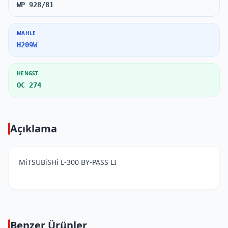
WP 928/81
MAHLE
H209W
HENGST
OC 274
Açıklama
MiTSUBiSHi L-300 BY-PASS LI
Benzer Ürünler