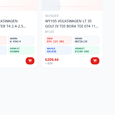
WUNDER
OLKSWAGEN
WY105 VOLKSWAGEN LT 35
R T4 2.4-2.5
GOLF IV TDİ BORA TDİ 074 115
 115 561 Yağ
562 Yağ Filtresi
WY105
MANN
OEM
MANN
W 950/4
074 115 562
HU726/2X
HENGST
MAHLE
HENGST
H19W06
OX143D
E154H D48
₺209,44
+ KDV