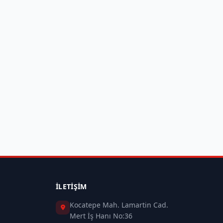
İLETIŞIM
Kocatepe Mah. Lamartin Cad.
Mert İş Hanı No:36