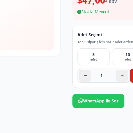
$47,00
+ KDV
Stokta Mevcut
Adet Seçimi
Toplu sipariş için hazır adetlerden
5
10
adet
adet
WhatsApp ile Sor