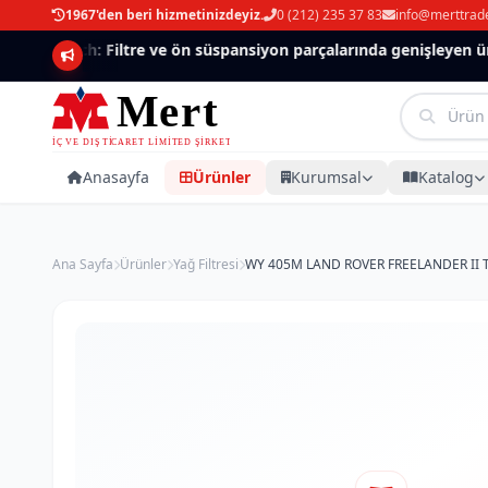
1967'den beri hizmetinizdeyiz.
0 (212) 235 37 83
info@merttrad
Mannlich: Filtre ve ön süspansiyon parçalarında genişleyen ürü
Anasayfa
Ürünler
Kurumsal
Katalog
Ana Sayfa
Ürünler
Yağ Filtresi