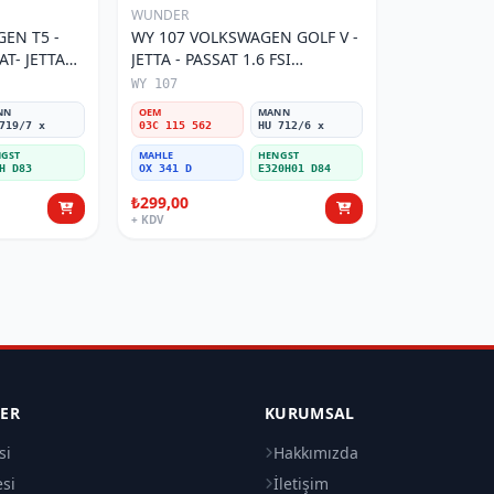
WUNDER
EN T5 -
WY 107 VOLKSWAGEN GOLF V -
AT- JETTA
JETTA - PASSAT 1.6 FSI
tresi
BENZİNLİ 03C 115 562 Yağ
WY 107
Filtresi
NN
OEM
MANN
719/7 x
03C 115 562
HU 712/6 x
GST
MAHLE
HENGST
H D83
OX 341 D
E320H01 D84
₺299,00
+ KDV
LER
KURUMSAL
si
Hakkımızda
esi
İletişim