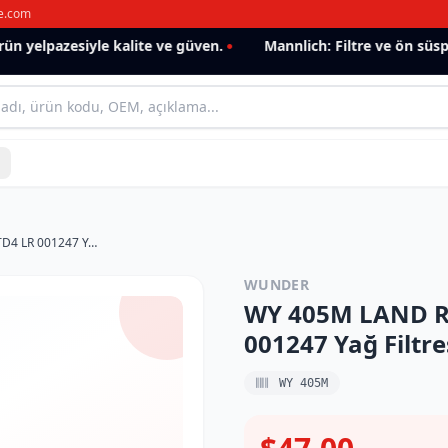
e.com
n yelpazesiyle kalite ve güven.
Mannlich: Filtre ve ön süspa
WY 405M LAND ROVER FREELANDER II TD4 LR 001247 Yağ Filtresi
WUNDER
WY 405M LAND R
001247 Yağ Filtre
WY 405M