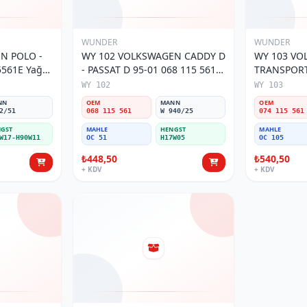
WUNDER
WUNDER
O -
WY 102 VOLKSWAGEN CADDY D
WY 103 V
5561E Yağ
- PASSAT D 95-01 068 115 561
TRANSPORTE
Yağ Filtresi
MOTOR 074
WY 102
WY 103
Filtresi
NN
OEM
MANN
OEM
2/51
068 115 561
W 940/25
074 115 561
GST
MAHLE
HENGST
MAHLE
W17-H90W11
OC 51
H17W05
OC 105
₺448,50
₺540,50
+ KDV
+ KDV