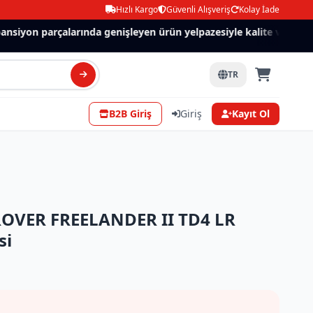
Hızlı Kargo
Güvenli Alışveriş
Kolay İade
nsiyon parçalarında genişleyen ürün yelpazesiyle kalite ve güven.
TR
B2B Giriş
Giriş
Kayıt Ol
OVER FREELANDER II TD4 LR
si