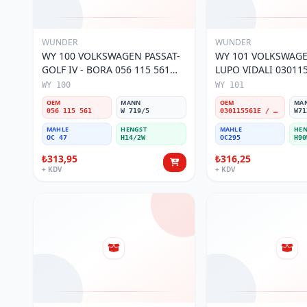
WUNDER
WUNDER
WY 100 VOLKSWAGEN PASSAT-
WY 101 VOLKSWAGEN POL
GOLF IV - BORA 056 115 561
LUPO VIDALI 03011
Yağ Filtresi
Filtresi
WY 100
WY 101
OEM
MANN
OEM
MA
056 115 561
W 719/5
030115561E / 030115561AA / 030115561AB / 030115561AD
W71
MAHLE
HENGST
MAHLE
HEN
OC 47
H14/2W
OC295
H90
₺313,95
₺316,25
+ KDV
+ KDV