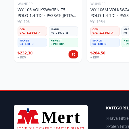
WUNDER
WUNDER
WY 106 VOLKSWAGEN T5 -
WY 106M VOLKSWAG
POLO 1.4 TDI - PASSAT- JETTA
POLO 1.4 TDI - PASS
03-11 071 115562 A Yağ Filtresi
071 115562 A Yağ Fil
WY 106
WY 106M
OEM
MANN
OEM
MA
071 115562 A
HU 719/7 x
071 115562 A
HU 
MAHLE
HENGST
MAHLE
HEN
OX 188 D
E19H D83
OX 188 D
E19
₺232,30
₺264,50
+ KDV
+ KDV
KATEGORI
Hava Filtre
Polen Filtr