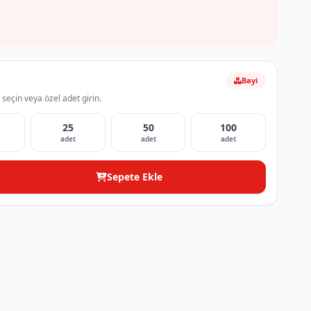
Bayi
 seçin veya özel adet girin.
25
50
100
adet
adet
adet
Sepete Ekle