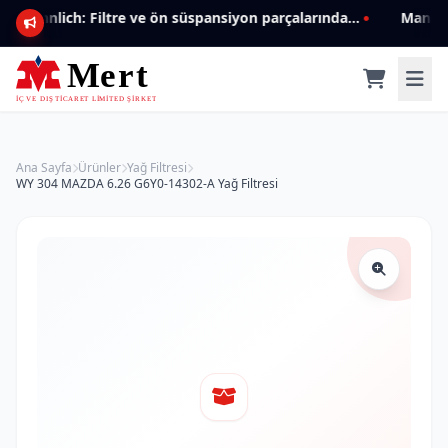
Mannlich: Filtre ve ön süspansiyon parçalarında genişleyen ürün yelpazesiyle kalite ve güven.
Ana Sayfa
Ürünler
Yağ Filtresi
WY 304 MAZDA 6.26 G6Y0-14302-A Yağ Filtresi