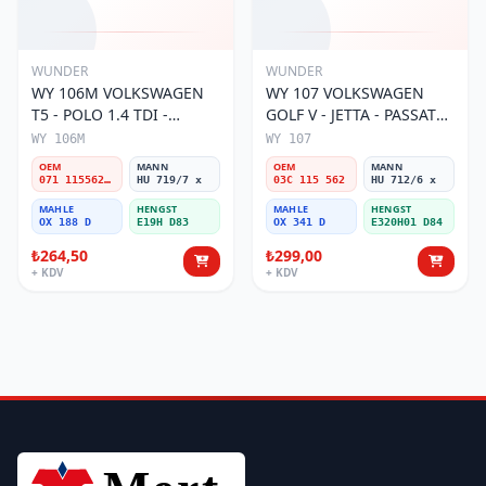
WUNDER
WUNDER
WY 106M VOLKSWAGEN
WY 107 VOLKSWAGEN
T5 - POLO 1.4 TDI -
GOLF V - JETTA - PASSAT
PASSAT- JETTA 071 115562
1.6 FSI BENZİNLİ 03C 115
WY 106M
WY 107
A Yağ Filtresi
562 Yağ Filtresi
OEM
MANN
OEM
MANN
071 115562 A
HU 719/7 x
03C 115 562
HU 712/6 x
MAHLE
HENGST
MAHLE
HENGST
OX 188 D
E19H D83
OX 341 D
E320H01 D84
₺264,50
₺299,00
+ KDV
+ KDV