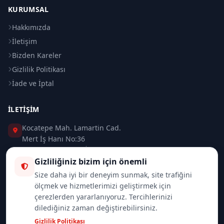
KURUMSAL
Hakkımızda
İletişim
Bizden Kareler
Gizlilik Politikası
İade ve İptal
İLETIŞIM
Kocatepe Mah. Lamartin Cad.
Mert İş Hanı No:36
Taksim / Beyoğlu / İSTANBUL
Gizliliğiniz bizim için önemli
0 (212) 235 37 83
Size daha iyi bir deneyim sunmak, site trafiğini
ölçmek ve hizmetlerimizi geliştirmek için
0 (532) 418 08 46
çerezlerden yararlanıyoruz. Tercihlerinizi
dilediğiniz zaman değiştirebilirsiniz.
info@merttrade.com
Gizlilik Politikası