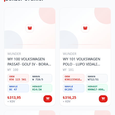
WUNDER
WUNDER
WY 100 VOLKSWAGEN
WY 101 VOLKSWAGEN
PASSAT- GOLF IV - BORA
POLO - LUPO VIDALI
056 115 561 Yağ Filtresi
030115561E Yağ Filtresi
WY 100
WY 101
OEM
MANN
OEM
MANN
056 115 561
W 719/5
030115561E / 030115561AA / 030115561AB / 030115561AD
W712/51
MAHLE
HENGST
MAHLE
HENGST
OC 47
H14/2W
OC295
H90W17-H90W11
₺313,95
₺316,25
+ KDV
+ KDV