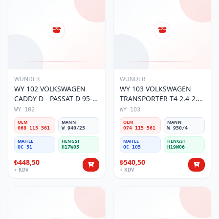
WUNDER
WUNDER
WY 102 VOLKSWAGEN
WY 103 VOLKSWAGEN
CADDY D - PASSAT D 95-
TRANSPORTER T4 2.4-2.5
01 068 115 561 Yağ
MOTOR 074 115 561 Yağ
WY 102
WY 103
Filtresi
Filtresi
OEM
MANN
OEM
MANN
068 115 561
W 940/25
074 115 561
W 950/4
MAHLE
HENGST
MAHLE
HENGST
OC 51
H17W05
OC 105
H19W06
₺448,50
₺540,50
+ KDV
+ KDV