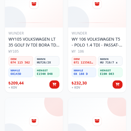
WUNDER
WUNDER
WY105 VOLKSWAGEN LT
WY 106 VOLKSWAGEN T5
35 GOLF IV TDİ BORA TDİ
- POLO 1.4 TDI - PASSAT-
074 115 562 Yağ Filtresi
JETTA 03-11 071 115562 A
WY105
WY 106
Yağ Filtresi
OEM
MANN
OEM
MANN
074 115 562
HU726/2X
071 115562 A
HU 719/7 x
MAHLE
HENGST
MAHLE
HENGST
OX143D
E154H D48
OX 188 D
E19H D83
₺209,44
₺232,30
+ KDV
+ KDV