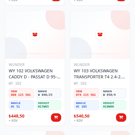
+ KDV
+ KDV
WUNDER
WUNDER
WY 102 VOLKSWAGEN
WY 103 VOLKSWAGEN
CADDY D - PASSAT D 95-
TRANSPORTER T4 2.4-2.5
01 068 115 561 Yağ
MOTOR 074 115 561 Yağ
WY 102
WY 103
Filtresi
Filtresi
OEM
MANN
OEM
MANN
068 115 561
W 940/25
074 115 561
W 950/4
MAHLE
HENGST
MAHLE
HENGST
OC 51
H17W05
OC 105
H19W06
₺448,50
₺540,50
+ KDV
+ KDV