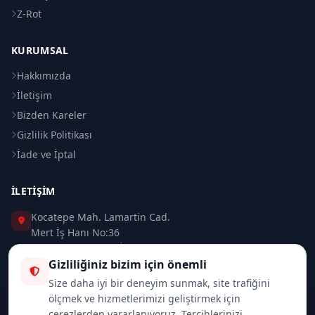
Z-Rot
KURUMSAL
Hakkımızda
İletişim
Bizden Kareler
Gizlilik Politikası
İade ve İptal
İLETIŞIM
Kocatepe Mah. Lamartin Cad.
Mert İş Hanı No:36
Taksim / Beyoğlu / İSTANBUL
Gizliliğiniz bizim için önemli
0 (212) 235 37 83
Size daha iyi bir deneyim sunmak, site trafiğini
ölçmek ve hizmetlerimizi geliştirmek için
0 (532) 418 08 46
çerezlerden yararlanıyoruz. Tercihlerinizi