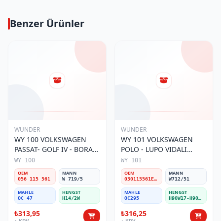
Benzer Ürünler
WUNDER
WUNDER
WY 100 VOLKSWAGEN
WY 101 VOLKSWAGEN
PASSAT- GOLF IV - BORA
POLO - LUPO VIDALI
056 115 561 Yağ Filtresi
030115561E Yağ Filtresi
WY 100
WY 101
OEM
MANN
OEM
MANN
056 115 561
W 719/5
030115561E / 030115561AA / 030115561AB / 030115561AD
W712/51
MAHLE
HENGST
MAHLE
HENGST
OC 47
H14/2W
OC295
H90W17-H90W11
₺313,95
₺316,25