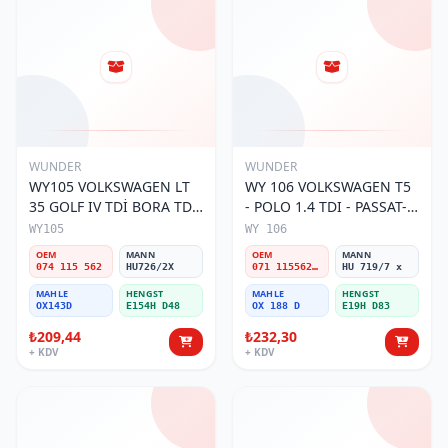
WUNDER
WUNDER
WY105 VOLKSWAGEN LT
WY 106 VOLKSWAGEN T5
35 GOLF IV TDİ BORA TDİ
- POLO 1.4 TDI - PASSAT-
074 115 562 Yağ Filtresi
JETTA 03-11 071 115562 A
WY105
WY 106
Yağ Filtresi
OEM
MANN
OEM
MANN
074 115 562
HU726/2X
071 115562 A
HU 719/7 x
MAHLE
HENGST
MAHLE
HENGST
OX143D
E154H D48
OX 188 D
E19H D83
₺209,44
₺232,30
+ KDV
+ KDV