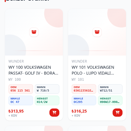
WUNDER
WUNDER
WY 100 VOLKSWAGEN
WY 101 VOLKSWAGEN
PASSAT- GOLF IV - BORA
POLO - LUPO VIDALI
056 115 561 Yağ Filtresi
030115561E Yağ Filtresi
WY 100
WY 101
OEM
MANN
OEM
MANN
056 115 561
W 719/5
030115561E / 030115561AA / 030115561AB / 030115561AD
W712/51
MAHLE
HENGST
MAHLE
HENGST
OC 47
H14/2W
OC295
H90W17-H90W11
₺313,95
₺316,25
+ KDV
+ KDV