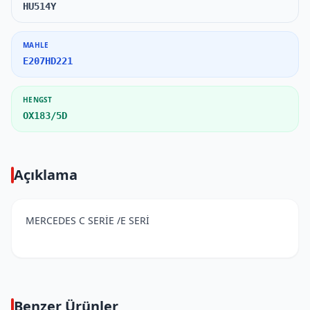
HU514Y
MAHLE
E207HD221
HENGST
OX183/5D
Açıklama
MERCEDES C SERİE /E SERİ
Benzer Ürünler