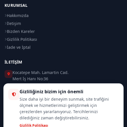
KURUMSAL
Hakkımızda
İletişim
Bizden Kareler
Gizlilik Politikası
İade ve İptal
İLETIŞIM
Kocatepe Mah. Lamartin Cad.
Mert İş Hanı No:36
Taksim / Beyoğlu / İSTANBUL
Gizliliğiniz bizim için önemli
0 (212) 235 37 83
Size daha iyi bir deneyim sunmak, site trafiğini
ölçmek ve hizmetlerimizi geliştirmek için
0 (532) 418 08 46
çerezlerden yararlanıyoruz. Tercihlerinizi
dilediğiniz zaman değiştirebilirsiniz.
info@merttrade.com
Gizlilik Politikası