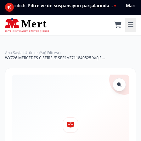
Mannlich: Filtre ve ön süspansiyon parçalarında genişleyen ürün yelpazesiyle kalite ve güven.
Ana Sayfa
Ürünler
Yağ Filtresi
WY726 MERCEDES C SERİE /E SERİ A2711840525 Yağ Filtresi