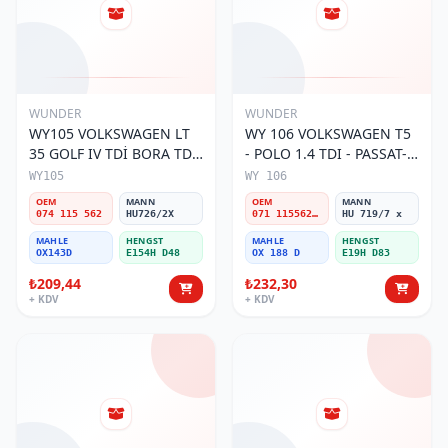
WUNDER
WUNDER
WY105 VOLKSWAGEN LT
WY 106 VOLKSWAGEN T5
35 GOLF IV TDİ BORA TDİ
- POLO 1.4 TDI - PASSAT-
074 115 562 Yağ Filtresi
JETTA 03-11 071 115562 A
WY105
WY 106
Yağ Filtresi
OEM
MANN
OEM
MANN
074 115 562
HU726/2X
071 115562 A
HU 719/7 x
MAHLE
HENGST
MAHLE
HENGST
OX143D
E154H D48
OX 188 D
E19H D83
₺209,44
₺232,30
+ KDV
+ KDV