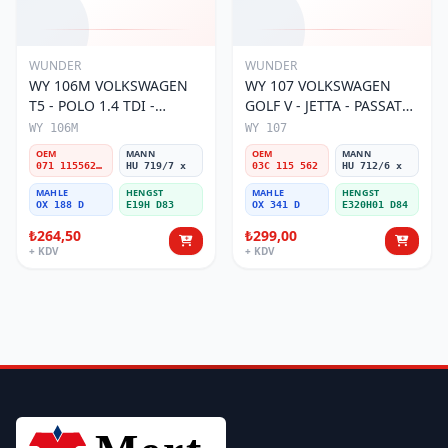
WUNDER
WUNDER
WY 106M VOLKSWAGEN
WY 107 VOLKSWAGEN
T5 - POLO 1.4 TDI -
GOLF V - JETTA - PASSAT
PASSAT- JETTA 071 115562
1.6 FSI BENZİNLİ 03C 115
WY 106M
WY 107
A Yağ Filtresi
562 Yağ Filtresi
OEM
MANN
OEM
MANN
071 115562 A
HU 719/7 x
03C 115 562
HU 712/6 x
MAHLE
HENGST
MAHLE
HENGST
OX 188 D
E19H D83
OX 341 D
E320H01 D84
₺264,50
₺299,00
+ KDV
+ KDV