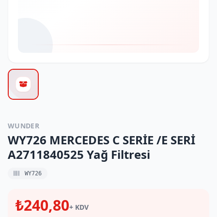
WUNDER
WY726 MERCEDES C SERİE /E SERİ
A2711840525 Yağ Filtresi
WY726
₺240,80
+ KDV