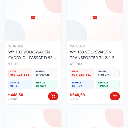
WUNDER
WUNDER
WY 102 VOLKSWAGEN
WY 103 VOLKSWAGEN
CADDY D - PASSAT D 95-
TRANSPORTER T4 2.4-2.5
01 068 115 561 Yağ
MOTOR 074 115 561 Yağ
WY 102
WY 103
Filtresi
Filtresi
OEM
MANN
OEM
MANN
068 115 561
W 940/25
074 115 561
W 950/4
MAHLE
HENGST
MAHLE
HENGST
OC 51
H17W05
OC 105
H19W06
₺448,50
₺540,50
+ KDV
+ KDV