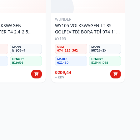
WUNDER
OLKSWAGEN
WY105 VOLKSWAGEN LT 35
R T4 2.4-2.5
GOLF IV TDİ BORA TDİ 074 115
 115 561 Yağ
562 Yağ Filtresi
WY105
MANN
OEM
MANN
W 950/4
074 115 562
HU726/2X
HENGST
MAHLE
HENGST
H19W06
OX143D
E154H D48
₺209,44
+ KDV