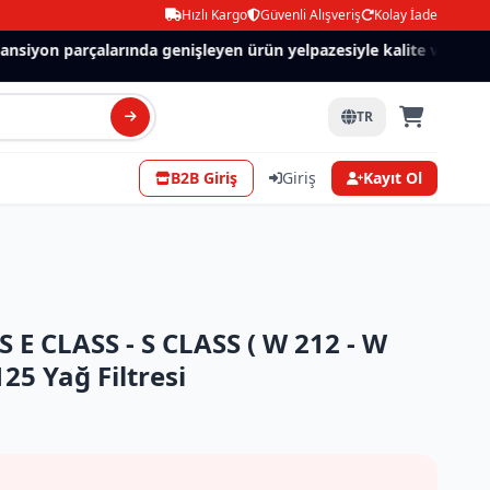
Hızlı Kargo
Güvenli Alışveriş
Kolay İade
siyon parçalarında genişleyen ürün yelpazesiyle kalite ve güven.
TR
B2B Giriş
Giriş
Kayıt Ol
E CLASS - S CLASS ( W 212 - W
25 Yağ Filtresi