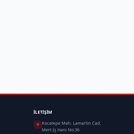
İLETIŞIM
Kocatepe Mah. Lamartin Cad.
Mert İş Hanı No:36