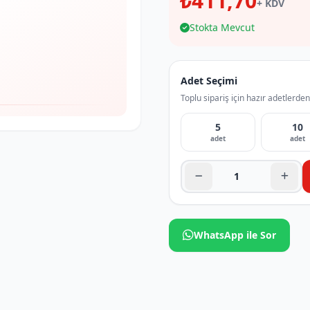
₺411,70
+ KDV
Stokta Mevcut
Adet Seçimi
Toplu sipariş için hazır adetlerden
5
10
adet
adet
WhatsApp ile Sor