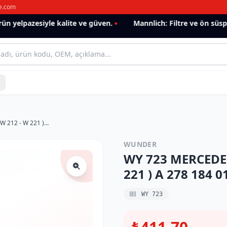
e.com
 yelpazesiyle kalite ve güven.
Mannlich: Filtre ve ön süspan
WY 723 MERCEDES E CLASS - S CLASS ( W 212 - W 221 ) A 278 184 0125 Yağ Filtresi
WUNDER
WY 723 MERCEDES 
221 ) A 278 184 01
WY 723