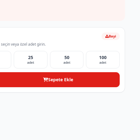
Bayi
 seçin veya özel adet girin.
25
50
100
adet
adet
adet
Sepete Ekle