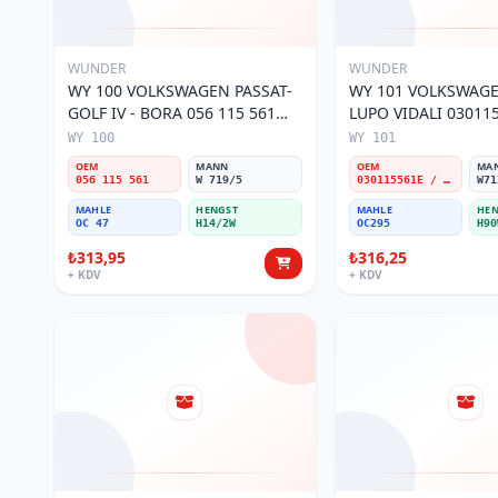
WUNDER
WUNDER
WY 100 VOLKSWAGEN PASSAT-
WY 101 VOLKSWAGEN POL
GOLF IV - BORA 056 115 561
LUPO VIDALI 03011
Yağ Filtresi
Filtresi
WY 100
WY 101
OEM
MANN
OEM
MA
056 115 561
W 719/5
030115561E / 030115561AA / 030115561AB / 030115561AD
W71
MAHLE
HENGST
MAHLE
HEN
OC 47
H14/2W
OC295
H90
₺313,95
₺316,25
+ KDV
+ KDV