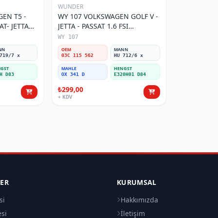
WUNDER
EN T5 -
WY 107 VOLKSWAGEN GOLF V -
AT- JETTA
JETTA - PASSAT 1.6 FSI
tresi
BENZİNLİ 03C 115 562 Yağ
WY 107
Filtresi
NN
OEM
MANN
719/7 x
03C 115 562
HU 712/6 x
GST
MAHLE
HENGST
H D83
OX 341 D
E320H01 D84
₺299,00
+ KDV
LER
KURUMSAL
si
Hakkımızda
esi
İletişim