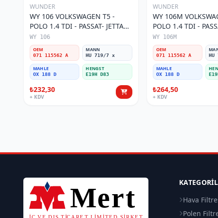
WUNDER
WUNDER
WY 106 VOLKSWAGEN T5 -
WY 106M VOLKSWAG
POLO 1.4 TDI - PASSAT- JETTA
POLO 1.4 TDI - PASS
03-11 071 115562 A Yağ Filtresi
071 115562 A Yağ Fil
WY 106
WY 106M
OEM
MANN
OEM
MA
071 115562 A
HU 719/7 x
071 115562 A
HU 
MAHLE
HENGST
MAHLE
HEN
OX 188 D
E19H D83
OX 188 D
E19
₺232,30
₺264,50
+ KDV
+ KDV
KATEGORI
Hava Filtre
Polen Filtr