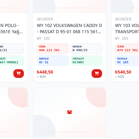
WUNDER
WUNDER
O -
WY 102 VOLKSWAGEN CADDY D
WY 103 V
5561E Yağ
- PASSAT D 95-01 068 115 561
TRANSPORTE
Yağ Filtresi
MOTOR 074
WY 102
WY 103
Filtresi
NN
OEM
MANN
OEM
2/51
068 115 561
W 940/25
074 115 561
GST
MAHLE
HENGST
MAHLE
W17-H90W11
OC 51
H17W05
OC 105
₺448,50
₺540,50
+ KDV
+ KDV