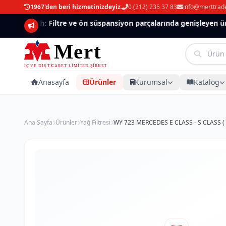
1967'den beri hizmetinizdeyiz.
0 (212) 235 37 83
info@merttrad
Mannlich: Filtre ve ön süspansiyon parçalarında genişleyen ürün
Anasayfa
Ürünler
Kurumsal
Katalog
Ana Sayfa
Ürünler
Yağ Filtresi