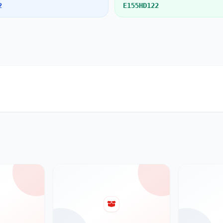
2
E155HD122