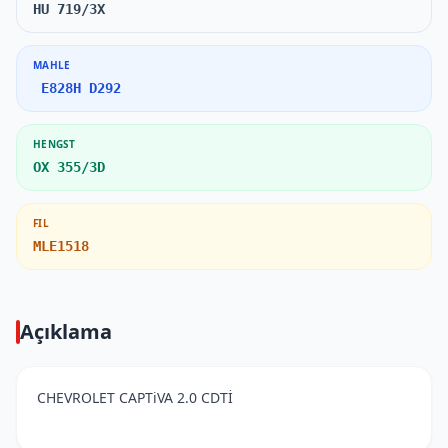
HU 719/3X
MAHLE
E828H D292
HENGST
OX 355/3D
FIL
MLE1518
Açıklama
CHEVROLET CAPTiVA 2.0 CDTİ