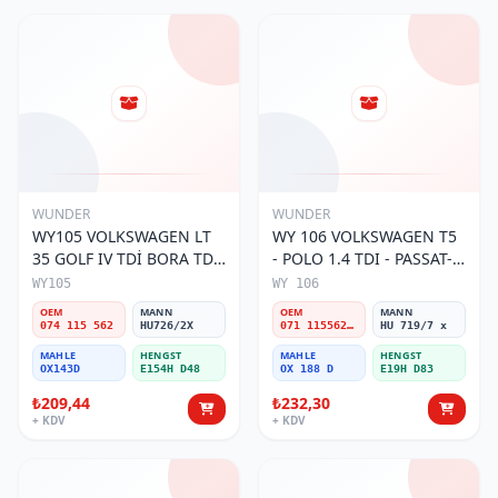
WUNDER
WUNDER
WY105 VOLKSWAGEN LT
WY 106 VOLKSWAGEN T5
35 GOLF IV TDİ BORA TDİ
- POLO 1.4 TDI - PASSAT-
074 115 562 Yağ Filtresi
JETTA 03-11 071 115562 A
WY105
WY 106
Yağ Filtresi
OEM
MANN
OEM
MANN
074 115 562
HU726/2X
071 115562 A
HU 719/7 x
MAHLE
HENGST
MAHLE
HENGST
OX143D
E154H D48
OX 188 D
E19H D83
₺209,44
₺232,30
+ KDV
+ KDV