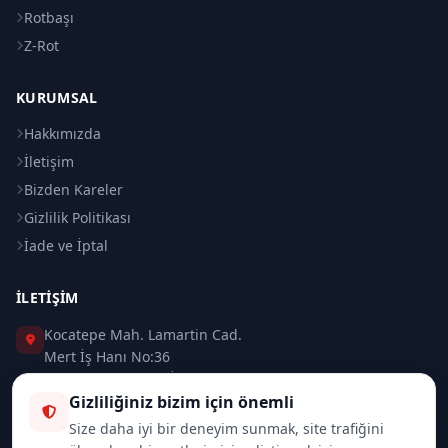
Rotbaşı
Z-Rot
KURUMSAL
Hakkımızda
İletişim
Bizden Kareler
Gizlilik Politikası
İade ve İptal
İLETIŞIM
Kocatepe Mah. Lamartin Cad.
Mert İş Hanı No:36
Taksim / Beyoğlu / İSTANBUL
Gizliliğiniz bizim için önemli
0 (212) 235 37 83
Size daha iyi bir deneyim sunmak, site trafiğini