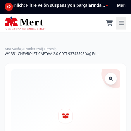
Mannlich: Filtre ve ön süspansiyon parçalarında genişleyen ürün yelpazesiyle kalite ve güven.
Ana Sayfa
Ürünler
Yağ Filtresi
WY 351 CHEVROLET CAPTiVA 2.0 CDTİ 93743595 Yağ Filtresi