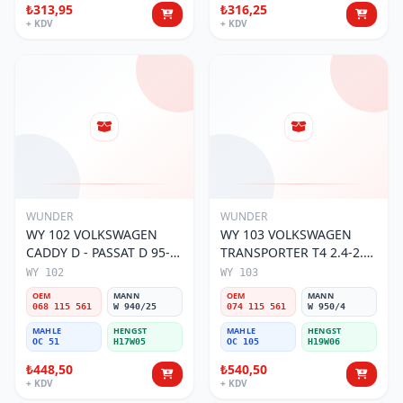
₺313,95
₺316,25
+ KDV
+ KDV
WUNDER
WUNDER
WY 102 VOLKSWAGEN
WY 103 VOLKSWAGEN
CADDY D - PASSAT D 95-
TRANSPORTER T4 2.4-2.5
01 068 115 561 Yağ
MOTOR 074 115 561 Yağ
WY 102
WY 103
Filtresi
Filtresi
OEM
MANN
OEM
MANN
068 115 561
W 940/25
074 115 561
W 950/4
MAHLE
HENGST
MAHLE
HENGST
OC 51
H17W05
OC 105
H19W06
₺448,50
₺540,50
+ KDV
+ KDV