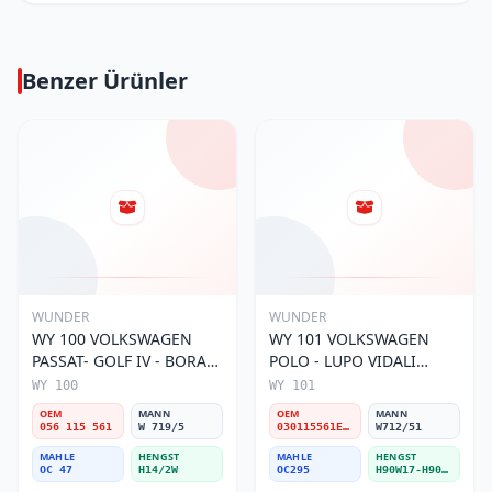
Benzer Ürünler
WUNDER
WUNDER
WY 100 VOLKSWAGEN
WY 101 VOLKSWAGEN
PASSAT- GOLF IV - BORA
POLO - LUPO VIDALI
056 115 561 Yağ Filtresi
030115561E Yağ Filtresi
WY 100
WY 101
OEM
MANN
OEM
MANN
056 115 561
W 719/5
030115561E / 030115561AA / 030115561AB / 030115561AD
W712/51
MAHLE
HENGST
MAHLE
HENGST
OC 47
H14/2W
OC295
H90W17-H90W11