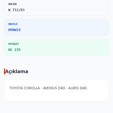
MANN
W 712/83
MAHLE
H90W19
HENGST
OC 235
Açıklama
TOYOTA COROLLA - AVENSiS D4D - AURİS D4D