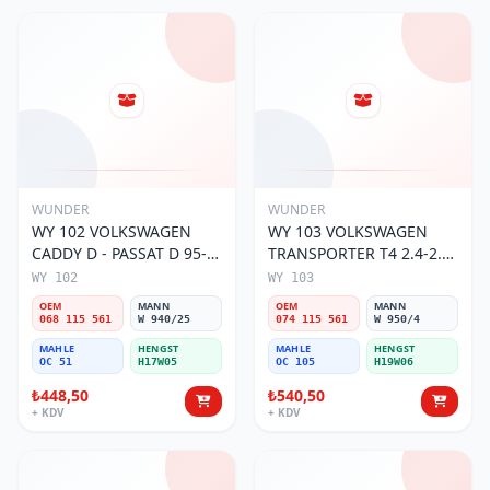
WUNDER
WUNDER
WY 102 VOLKSWAGEN
WY 103 VOLKSWAGEN
CADDY D - PASSAT D 95-
TRANSPORTER T4 2.4-2.5
01 068 115 561 Yağ
MOTOR 074 115 561 Yağ
WY 102
WY 103
Filtresi
Filtresi
OEM
MANN
OEM
MANN
068 115 561
W 940/25
074 115 561
W 950/4
MAHLE
HENGST
MAHLE
HENGST
OC 51
H17W05
OC 105
H19W06
₺448,50
₺540,50
+ KDV
+ KDV