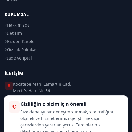
KURUMSAL
Hakkımızda
İletişim
Bizden Kareler
Gizlilik Politikası
İade ve İptal
İLETIŞIM
Kocatepe Mah. Lamartin Cad.
Mert İş Hanı No:36
Taksim / Beyoğlu / İSTANBUL
Gizliliğiniz bizim için önemli
0 (212) 235 37 83
Size daha iyi bir deneyim sunmak, site trafiğini
ölçmek ve hizmetlerimizi geliştirmek için
0 (532) 418 08 46
çerezlerden yararlanıyoruz. Tercihlerinizi
dilediğiniz zaman değiştirebilirsiniz.
info@merttrade.com