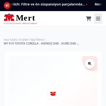
Mannlich: Filtre ve ön süspansiyon parçalarında genişleyen ürün yelpazesiyle kalite ve güven.
Ana Sayfa
Ürünler
Yağ Filtresi
WY 914 TOYOTA COROLLA - AVENSiS D4D - AURİS D4D 90915-TB001 Yağ Filtresi