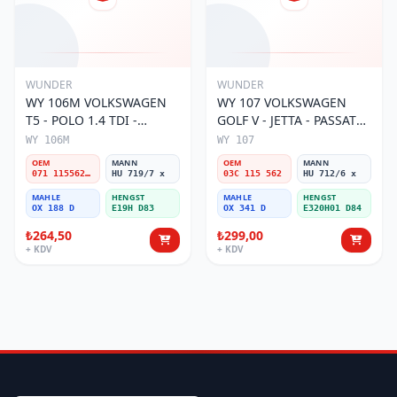
WUNDER
WUNDER
WY 106M VOLKSWAGEN
WY 107 VOLKSWAGEN
T5 - POLO 1.4 TDI -
GOLF V - JETTA - PASSAT
PASSAT- JETTA 071 115562
1.6 FSI BENZİNLİ 03C 115
WY 106M
WY 107
A Yağ Filtresi
562 Yağ Filtresi
OEM
MANN
OEM
MANN
071 115562 A
HU 719/7 x
03C 115 562
HU 712/6 x
MAHLE
HENGST
MAHLE
HENGST
OX 188 D
E19H D83
OX 341 D
E320H01 D84
₺264,50
₺299,00
+ KDV
+ KDV