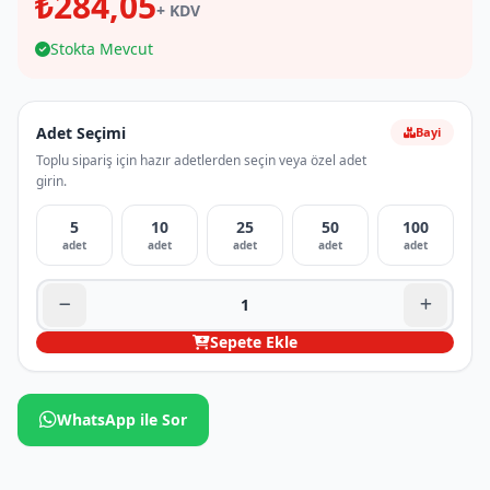
₺284,05
+ KDV
Stokta Mevcut
Adet Seçimi
Bayi
Toplu sipariş için hazır adetlerden seçin veya özel adet
girin.
5
10
25
50
100
adet
adet
adet
adet
adet
Sepete Ekle
WhatsApp ile Sor