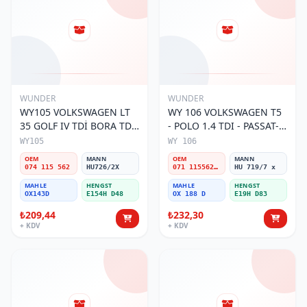
WUNDER
WUNDER
WY105 VOLKSWAGEN LT
WY 106 VOLKSWAGEN T5
35 GOLF IV TDİ BORA TDİ
- POLO 1.4 TDI - PASSAT-
074 115 562 Yağ Filtresi
JETTA 03-11 071 115562 A
WY105
WY 106
Yağ Filtresi
OEM
MANN
OEM
MANN
074 115 562
HU726/2X
071 115562 A
HU 719/7 x
MAHLE
HENGST
MAHLE
HENGST
OX143D
E154H D48
OX 188 D
E19H D83
₺209,44
₺232,30
+ KDV
+ KDV