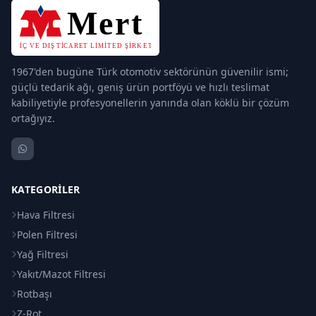
1967'den bugüne Türk otomotiv sektörünün güvenilir ismi;
güçlü tedarik ağı, geniş ürün portföyü ve hızlı teslimat
kabiliyetiyle profesyonellerin yanında olan köklü bir çözüm
ortağıyız.
KATEGORILER
Hava Filtresi
Polen Filtresi
Yağ Filtresi
Yakıt/Mazot Filtresi
Rotbaşı
Z-Rot