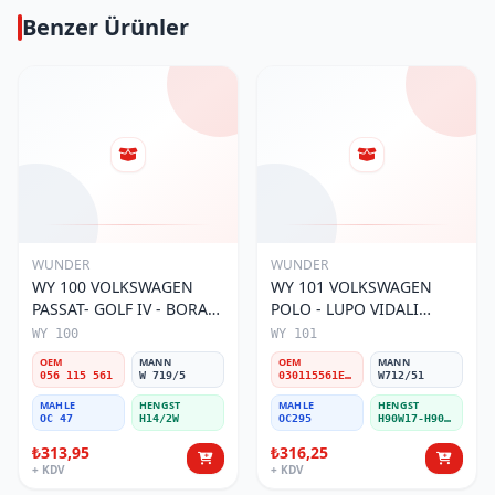
Benzer Ürünler
WUNDER
WUNDER
WY 100 VOLKSWAGEN
WY 101 VOLKSWAGEN
PASSAT- GOLF IV - BORA
POLO - LUPO VIDALI
056 115 561 Yağ Filtresi
030115561E Yağ Filtresi
WY 100
WY 101
OEM
MANN
OEM
MANN
056 115 561
W 719/5
030115561E / 030115561AA / 030115561AB / 030115561AD
W712/51
MAHLE
HENGST
MAHLE
HENGST
OC 47
H14/2W
OC295
H90W17-H90W11
₺313,95
₺316,25
+ KDV
+ KDV