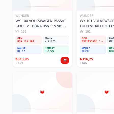
WUNDER
WUNDER
WY 100 VOLKSWAGEN PASSAT-
WY 101 VOLKSWAGEN POL
GOLF IV - BORA 056 115 561
LUPO VIDALI 03011
Yağ Filtresi
Filtresi
WY 100
WY 101
OEM
MANN
OEM
MA
056 115 561
W 719/5
030115561E / 030115561AA / 030115561AB / 030115561AD
W71
MAHLE
HENGST
MAHLE
HEN
OC 47
H14/2W
OC295
H90
₺313,95
₺316,25
+ KDV
+ KDV