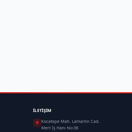
İLETIŞIM
Kocatepe Mah. Lamartin Cad.
Mert İş Hanı No:36