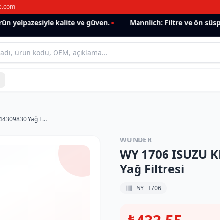
e.com
 yelpazesiyle kalite ve güven.
Mannlich: Filtre ve ön süspan
WY 1706 ISUZU KB SERİE - TROOPER 8944309830 Yağ Filtresi
WUNDER
WY 1706 ISUZU K
Yağ Filtresi
WY 1706