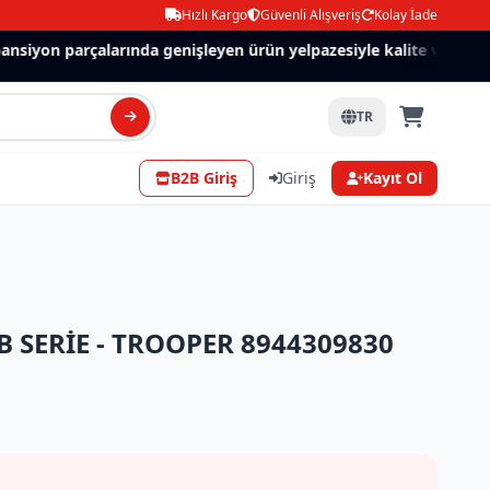
Hızlı Kargo
Güvenli Alışveriş
Kolay İade
siyon parçalarında genişleyen ürün yelpazesiyle kalite ve güven.
TR
B2B Giriş
Giriş
Kayıt Ol
B SERİE - TROOPER 8944309830