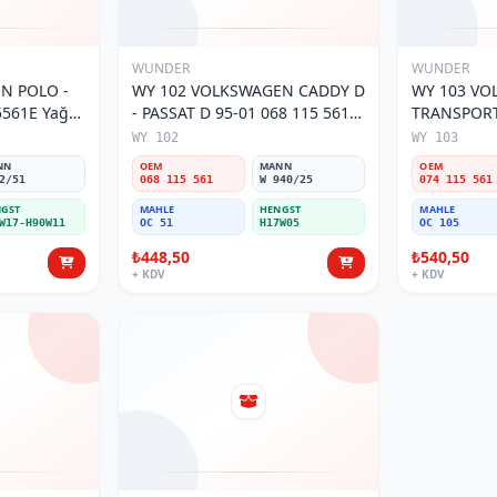
WUNDER
WUNDER
O -
WY 102 VOLKSWAGEN CADDY D
WY 103 V
5561E Yağ
- PASSAT D 95-01 068 115 561
TRANSPORTE
Yağ Filtresi
MOTOR 074
WY 102
WY 103
Filtresi
NN
OEM
MANN
OEM
2/51
068 115 561
W 940/25
074 115 561
GST
MAHLE
HENGST
MAHLE
W17-H90W11
OC 51
H17W05
OC 105
₺448,50
₺540,50
+ KDV
+ KDV