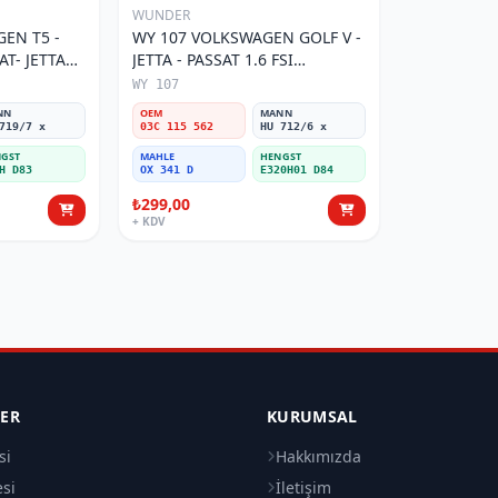
WUNDER
EN T5 -
WY 107 VOLKSWAGEN GOLF V -
AT- JETTA
JETTA - PASSAT 1.6 FSI
tresi
BENZİNLİ 03C 115 562 Yağ
WY 107
Filtresi
NN
OEM
MANN
719/7 x
03C 115 562
HU 712/6 x
GST
MAHLE
HENGST
H D83
OX 341 D
E320H01 D84
₺299,00
+ KDV
LER
KURUMSAL
si
Hakkımızda
esi
İletişim