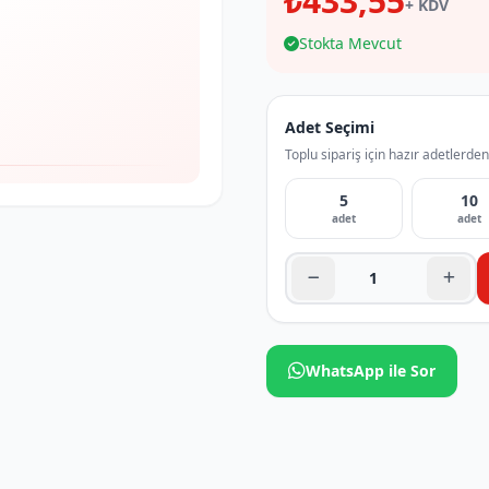
₺433,55
+ KDV
Stokta Mevcut
Adet Seçimi
Toplu sipariş için hazır adetlerden
5
10
adet
adet
WhatsApp ile Sor