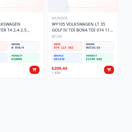
WUNDER
OLKSWAGEN
WY105 VOLKSWAGEN LT 35
R T4 2.4-2.5
GOLF IV TDİ BORA TDİ 074 115
 115 561 Yağ
562 Yağ Filtresi
WY105
MANN
OEM
MANN
W 950/4
074 115 562
HU726/2X
HENGST
MAHLE
HENGST
H19W06
OX143D
E154H D48
₺209,44
+ KDV