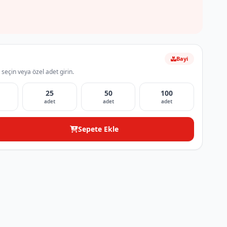
Bayi
 seçin veya özel adet girin.
25
50
100
adet
adet
adet
Sepete Ekle