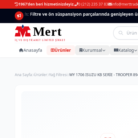
1967'den beri hizmetinizdeyiz.
0 (212) 235 37 83
info@merttrad
Mannlich: Filtre ve ön süspansiyon parçalarında genişleyen ürün
Anasayfa
Ürünler
Kurumsal
Katalog
Ana Sayfa
Ürünler
Yağ Filtresi