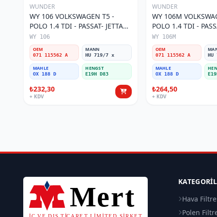
WUNDER
WUNDER
WY 106 VOLKSWAGEN T5 -
WY 106M VOLKSWAG
POLO 1.4 TDI - PASSAT- JETTA
POLO 1.4 TDI - PASS
03-11 071 115562 A Yağ Filtresi
071 115562 A Yağ Fil
WY 106
WY 106M
OEM
MANN
OEM
MA
071 115562 A
HU 719/7 x
071 115562 A
HU 
MAHLE
HENGST
MAHLE
HEN
OX 188 D
E19H D83
OX 188 D
E19
₺232,30
₺264,50
+ KDV
+ KDV
KATEGORI
Hava Filtre
Polen Filtr