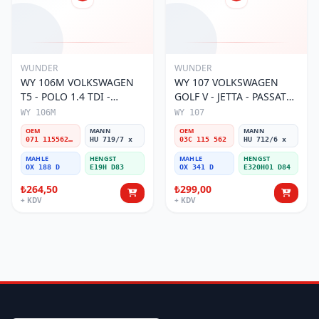
WUNDER
WUNDER
WY 106M VOLKSWAGEN
WY 107 VOLKSWAGEN
T5 - POLO 1.4 TDI -
GOLF V - JETTA - PASSAT
PASSAT- JETTA 071 115562
1.6 FSI BENZİNLİ 03C 115
WY 106M
WY 107
A Yağ Filtresi
562 Yağ Filtresi
OEM
MANN
OEM
MANN
071 115562 A
HU 719/7 x
03C 115 562
HU 712/6 x
MAHLE
HENGST
MAHLE
HENGST
OX 188 D
E19H D83
OX 341 D
E320H01 D84
₺264,50
₺299,00
+ KDV
+ KDV