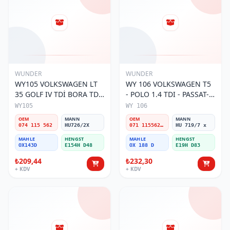
WUNDER
WUNDER
WY105 VOLKSWAGEN LT
WY 106 VOLKSWAGEN T5
35 GOLF IV TDİ BORA TDİ
- POLO 1.4 TDI - PASSAT-
074 115 562 Yağ Filtresi
JETTA 03-11 071 115562 A
WY105
WY 106
Yağ Filtresi
OEM
MANN
OEM
MANN
074 115 562
HU726/2X
071 115562 A
HU 719/7 x
MAHLE
HENGST
MAHLE
HENGST
OX143D
E154H D48
OX 188 D
E19H D83
₺209,44
₺232,30
+ KDV
+ KDV