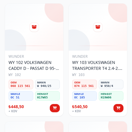
WUNDER
WUNDER
WY 102 VOLKSWAGEN
WY 103 VOLKSWAGEN
CADDY D - PASSAT D 95-
TRANSPORTER T4 2.4-2.5
01 068 115 561 Yağ
MOTOR 074 115 561 Yağ
WY 102
WY 103
Filtresi
Filtresi
OEM
MANN
OEM
MANN
068 115 561
W 940/25
074 115 561
W 950/4
MAHLE
HENGST
MAHLE
HENGST
OC 51
H17W05
OC 105
H19W06
₺448,50
₺540,50
+ KDV
+ KDV