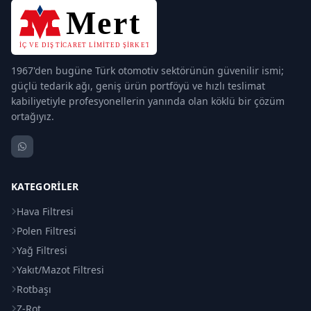
1967'den bugüne Türk otomotiv sektörünün güvenilir ismi;
güçlü tedarik ağı, geniş ürün portföyü ve hızlı teslimat
kabiliyetiyle profesyonellerin yanında olan köklü bir çözüm
ortağıyız.
KATEGORILER
Hava Filtresi
Polen Filtresi
Yağ Filtresi
Yakıt/Mazot Filtresi
Rotbaşı
Z-Rot