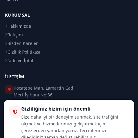
KURUMSAL
Hakkımızda
İletişim
Bizden Kareler
Gizlilik Politikası
İade ve İptal
İLETIŞIM
Kocatepe Mah. Lamartin Cad.
Mert İş Hanı No:36
Taksim / Beyoğlu / İSTANBUL
Gizliliğiniz bizim için önemli
0 (212) 235 37 83
Size daha iyi bir deneyim sunmak, site trafiğini
ölçmek ve hizmetlerimizi geliştirmek için
0 (532) 418 08 46
çerezlerden yararlanıyoruz. Tercihlerinizi
dilediğiniz zaman değiştirebilirsiniz.
info@merttrade.com