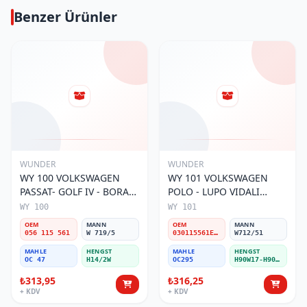
Benzer Ürünler
WUNDER
WUNDER
WY 100 VOLKSWAGEN
WY 101 VOLKSWAGEN
PASSAT- GOLF IV - BORA
POLO - LUPO VIDALI
056 115 561 Yağ Filtresi
030115561E Yağ Filtresi
WY 100
WY 101
OEM
MANN
OEM
MANN
056 115 561
W 719/5
030115561E / 030115561AA / 030115561AB / 030115561AD
W712/51
MAHLE
HENGST
MAHLE
HENGST
OC 47
H14/2W
OC295
H90W17-H90W11
₺313,95
₺316,25
+ KDV
+ KDV