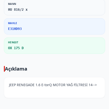
MANN
HU 816/2 x
MAHLE
E31HD93
HENGST
OX 175 D
Açıklama
JEEP RENEGADE 1.6 E-torQ MOTOR YAĞ FİLTRESİ 14-->