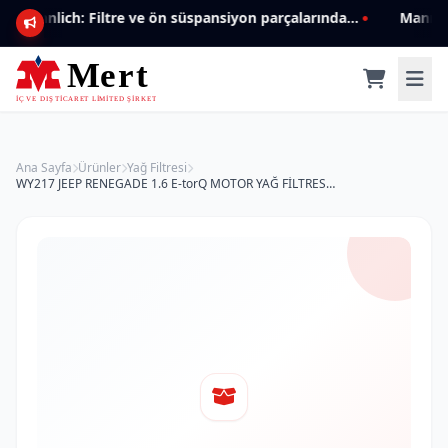
Mannlich: Filtre ve ön süspansiyon parçalarında genişleyen ürün yelpazesiyle kalite ve güven.
Ana Sayfa
Ürünler
Yağ Filtresi
WY217 JEEP RENEGADE 1.6 E-torQ MOTOR YAĞ FİLTRESİ 14--> 7087808 Yağ Filtresi