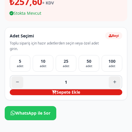
₺257,60
+ KDV
Stokta Mevcut
Adet Seçimi
Bayi
Toplu sipariş için hazır adetlerden seçin veya özel adet
girin.
5
10
25
50
100
adet
adet
adet
adet
adet
Sepete Ekle
WhatsApp ile Sor