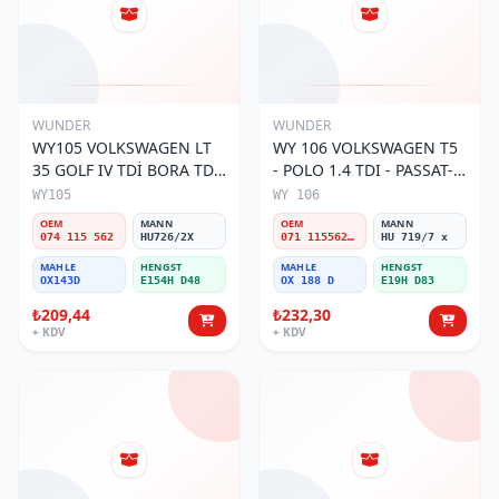
WUNDER
WUNDER
WY105 VOLKSWAGEN LT
WY 106 VOLKSWAGEN T5
35 GOLF IV TDİ BORA TDİ
- POLO 1.4 TDI - PASSAT-
074 115 562 Yağ Filtresi
JETTA 03-11 071 115562 A
WY105
WY 106
Yağ Filtresi
OEM
MANN
OEM
MANN
074 115 562
HU726/2X
071 115562 A
HU 719/7 x
MAHLE
HENGST
MAHLE
HENGST
OX143D
E154H D48
OX 188 D
E19H D83
₺209,44
₺232,30
+ KDV
+ KDV