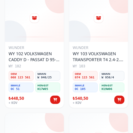
WUNDER
WUNDER
WY 102 VOLKSWAGEN
WY 103 VOLKSWAGEN
CADDY D - PASSAT D 95-
TRANSPORTER T4 2.4-2.5
01 068 115 561 Yağ
MOTOR 074 115 561 Yağ
WY 102
WY 103
Filtresi
Filtresi
OEM
MANN
OEM
MANN
068 115 561
W 940/25
074 115 561
W 950/4
MAHLE
HENGST
MAHLE
HENGST
OC 51
H17W05
OC 105
H19W06
₺448,50
₺540,50
+ KDV
+ KDV