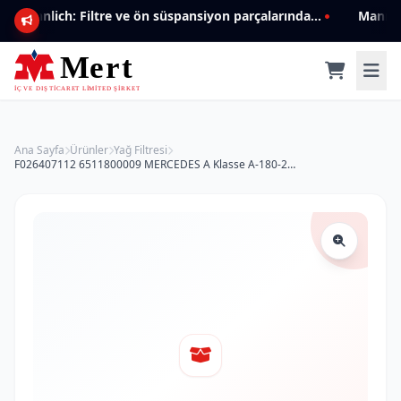
Mannlich: Filtre ve ön süspansiyon parçalarında genişleyen ürün yelpazesiyle kalite ve güven.
Ana Sayfa
Ürünler
Yağ Filtresi
F026407112 6511800009 MERCEDES A Klasse A-180-200 CDI -B Klasse- C Klasse W205-SPRINTER 211CDI,316CDI 2018> YAĞ FİLTRESİ