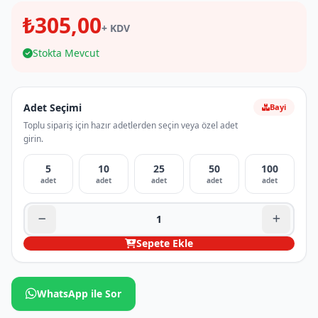
₺305,00
+ KDV
Stokta Mevcut
Adet Seçimi
Bayi
Toplu sipariş için hazır adetlerden seçin veya özel adet
girin.
5
10
25
50
100
adet
adet
adet
adet
adet
Sepete Ekle
WhatsApp ile Sor