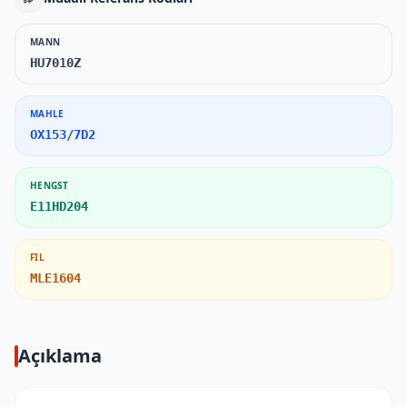
MANN
HU7010Z
MAHLE
OX153/7D2
HENGST
E11HD204
FIL
MLE1604
Açıklama