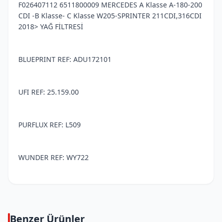
F026407112 6511800009 MERCEDES A Klasse A-180-200
CDI -B Klasse- C Klasse W205-SPRINTER 211CDI,316CDI
2018> YAĞ FİLTRESİ
BLUEPRINT REF: ADU172101
UFI REF: 25.159.00
PURFLUX REF: L509
WUNDER REF: WY722
Benzer Ürünler