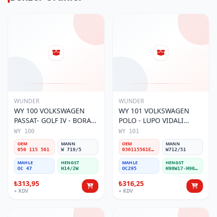
WUNDER
WUNDER
WY 100 VOLKSWAGEN
WY 101 VOLKSWAGEN
PASSAT- GOLF IV - BORA
POLO - LUPO VIDALI
056 115 561 Yağ Filtresi
030115561E Yağ Filtresi
WY 100
WY 101
OEM
MANN
OEM
MANN
056 115 561
W 719/5
030115561E / 030115561AA / 030115561AB / 030115561AD
W712/51
MAHLE
HENGST
MAHLE
HENGST
OC 47
H14/2W
OC295
H90W17-H90W11
₺313,95
₺316,25
+ KDV
+ KDV