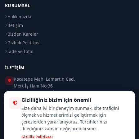
KURUMSAL
Hakkımızda
İletişim
Bizden Kareler
Gizlilik Politikası
İade ve İptal
İLETIŞIM
Kocatepe Mah. Lamartin Cad.
Mert İş Hanı No:36
Taksim / Beyoğlu / İSTANBUL
Gizliliğiniz bizim için önemli
0 (212) 235 37 83
Size daha iyi bir deneyim sunmak, site trafiğini
ölçmek ve hizmetlerimizi geliştirmek için
0 (532) 418 08 46
çerezlerden yararlanıyoruz. Tercihlerinizi
dilediğiniz zaman değiştirebilirsiniz.
info@merttrade.com
Gizlilik Politikası