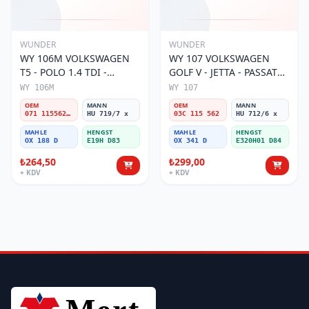
WUNDER
WUNDER
WY 106M VOLKSWAGEN
WY 107 VOLKSWAGEN
T5 - POLO 1.4 TDI -
GOLF V - JETTA - PASSAT
PASSAT- JETTA 071 115562
1.6 FSI BENZİNLİ 03C 115
WY 106M
WY 107
A Yağ Filtresi
562 Yağ Filtresi
OEM
MANN
OEM
MANN
071 115562 A
HU 719/7 x
03C 115 562
HU 712/6 x
MAHLE
HENGST
MAHLE
HENGST
OX 188 D
E19H D83
OX 341 D
E320H01 D84
₺264,50
₺299,00
+ KDV
+ KDV