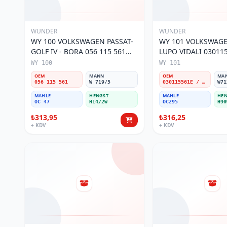
WUNDER
WUNDER
WY 100 VOLKSWAGEN PASSAT-
WY 101 VOLKSWAGEN POL
GOLF IV - BORA 056 115 561
LUPO VIDALI 03011
Yağ Filtresi
Filtresi
WY 100
WY 101
OEM
MANN
OEM
MA
056 115 561
W 719/5
030115561E / 030115561AA / 030115561AB / 030115561AD
W71
MAHLE
HENGST
MAHLE
HEN
OC 47
H14/2W
OC295
H90
₺313,95
₺316,25
+ KDV
+ KDV