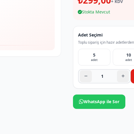
₺299,00
+ KDV
Stokta Mevcut
Adet Seçimi
Toplu sipariş için hazır adetlerden
5
10
adet
adet
WhatsApp ile Sor