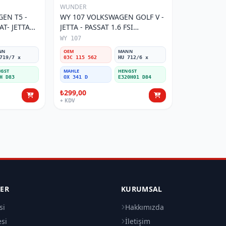
WUNDER
EN T5 -
WY 107 VOLKSWAGEN GOLF V -
AT- JETTA
JETTA - PASSAT 1.6 FSI
tresi
BENZİNLİ 03C 115 562 Yağ
WY 107
Filtresi
NN
OEM
MANN
719/7 x
03C 115 562
HU 712/6 x
GST
MAHLE
HENGST
H D83
OX 341 D
E320H01 D84
₺299,00
+ KDV
LER
KURUMSAL
si
Hakkımızda
esi
İletişim