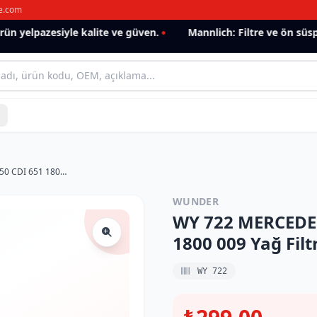
e.com
 yelpazesiyle kalite ve güven.
Mannlich: Filtre ve ön süspa
WY 722 MERCEDES C CLAS C 180-220-250 CDI 651 1800 009 Yağ Filtresi
WUNDER
WY 722 MERCEDES
1800 009 Yağ Filt
WY 722