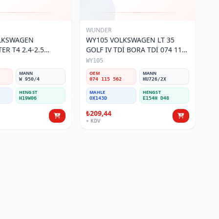
WUNDER
OLKSWAGEN
WY105 VOLKSWAGEN LT 35
R T4 2.4-2.5
GOLF IV TDİ BORA TDİ 074 115
 115 561 Yağ
562 Yağ Filtresi
WY105
MANN
OEM
MANN
W 950/4
074 115 562
HU726/2X
HENGST
MAHLE
HENGST
H19W06
OX143D
E154H D48
₺209,44
+ KDV