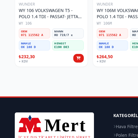
WUNDER
WUNDER
WY 106 VOLKSWAGEN T5 -
WY 106M VOLKSWAG
POLO 1.4 TDI - PASSAT- JETTA
POLO 1.4 TDI - PASS
03-11 071 115562 A Yağ Filtresi
071 115562 A Yağ Fil
WY 106
WY 106M
OEM
MANN
OEM
MA
071 115562 A
HU 719/7 x
071 115562 A
HU 
MAHLE
HENGST
MAHLE
HEN
OX 188 D
E19H D83
OX 188 D
E19
₺232,30
₺264,50
+ KDV
+ KDV
KATEGORI
Hava Filtre
Polen Filtr