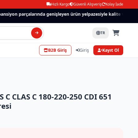
Hızlı Kargo
Güvenli Alışveriş
Kolay İade
nsiyon parçalarında genişleyen ürün yelpazesiyle kalite ve güven.
TR
B2B Giriş
Giriş
Kayıt Ol
 C CLAS C 180-220-250 CDI 651
resi