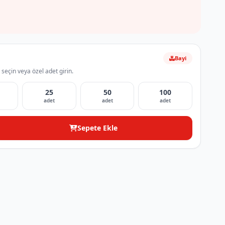
Bayi
 seçin veya özel adet girin.
25
50
100
adet
adet
adet
Sepete Ekle