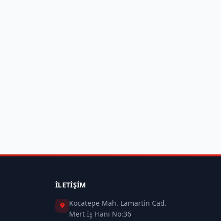
İLETIŞIM
Kocatepe Mah. Lamartin Cad.
Mert İş Hanı No:36