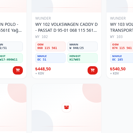
WUNDER
WUNDER
O -
WY 102 VOLKSWAGEN CADDY D
WY 103 V
5561E Yağ
- PASSAT D 95-01 068 115 561
TRANSPORTE
Yağ Filtresi
MOTOR 074
WY 102
WY 103
Filtresi
NN
OEM
MANN
OEM
2/51
068 115 561
W 940/25
074 115 561
GST
MAHLE
HENGST
MAHLE
W17-H90W11
OC 51
H17W05
OC 105
₺448,50
₺540,50
+ KDV
+ KDV