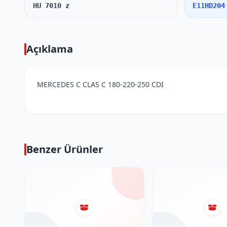
HU 7010 z
E11HD204
Açıklama
MERCEDES C CLAS C
180-220-250
CDI
Benzer Ürünler