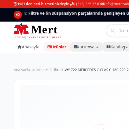
1967'den beri hizmetinizdeyiz.
0 (212) 235 37 83
info@merttrad
Mannlich: Filtre ve ön süspansiyon parçalarında genişleyen ürün
Anasayfa
Ürünler
Kurumsal
Katalog
Ana Sayfa
Ürünler
Yağ Filtresi