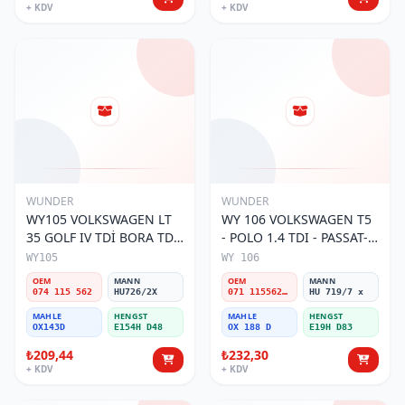
+ KDV
+ KDV
WUNDER
WUNDER
WY105 VOLKSWAGEN LT
WY 106 VOLKSWAGEN T5
35 GOLF IV TDİ BORA TDİ
- POLO 1.4 TDI - PASSAT-
074 115 562 Yağ Filtresi
JETTA 03-11 071 115562 A
WY105
WY 106
Yağ Filtresi
OEM
MANN
OEM
MANN
074 115 562
HU726/2X
071 115562 A
HU 719/7 x
MAHLE
HENGST
MAHLE
HENGST
OX143D
E154H D48
OX 188 D
E19H D83
₺209,44
₺232,30
+ KDV
+ KDV