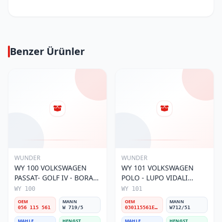
Benzer Ürünler
WUNDER
WUNDER
WY 100 VOLKSWAGEN
WY 101 VOLKSWAGEN
PASSAT- GOLF IV - BORA
POLO - LUPO VIDALI
056 115 561 Yağ Filtresi
030115561E Yağ Filtresi
WY 100
WY 101
OEM
MANN
OEM
MANN
056 115 561
W 719/5
030115561E / 030115561AA / 030115561AB / 030115561AD
W712/51
MAHLE
HENGST
MAHLE
HENGST