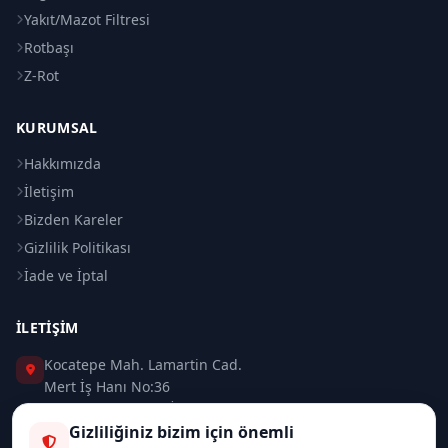
Yakıt/Mazot Filtresi
Rotbaşı
Z-Rot
KURUMSAL
Hakkımızda
İletişim
Bizden Kareler
Gizlilik Politikası
İade ve İptal
İLETIŞIM
Kocatepe Mah. Lamartin Cad.
Mert İş Hanı No:36
Taksim / Beyoğlu / İSTANBUL
Gizliliğiniz bizim için önemli
0 (212) 235 37 83