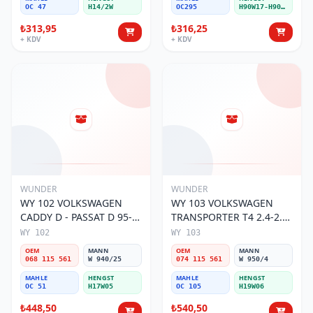
OC 47
H14/2W
OC295
H90W17-H90W11
₺313,95
₺316,25
+ KDV
+ KDV
WUNDER
WUNDER
WY 102 VOLKSWAGEN
WY 103 VOLKSWAGEN
CADDY D - PASSAT D 95-
TRANSPORTER T4 2.4-2.5
01 068 115 561 Yağ
MOTOR 074 115 561 Yağ
WY 102
WY 103
Filtresi
Filtresi
OEM
MANN
OEM
MANN
068 115 561
W 940/25
074 115 561
W 950/4
MAHLE
HENGST
MAHLE
HENGST
OC 51
H17W05
OC 105
H19W06
₺448,50
₺540,50