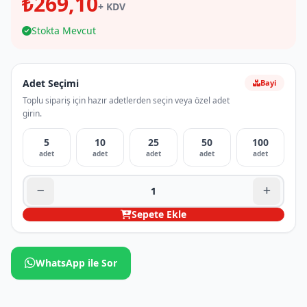
₺269,10
+ KDV
Stokta Mevcut
Adet Seçimi
Bayi
Toplu sipariş için hazır adetlerden seçin veya özel adet
girin.
5
10
25
50
100
adet
adet
adet
adet
adet
Sepete Ekle
WhatsApp ile Sor