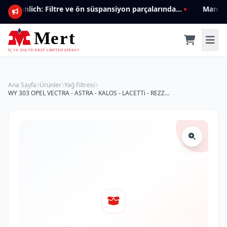
Mannlich: Filtre ve ön süspansiyon parçalarında genişleyen ürün yelpazesiyle kalite ve güven.
Ana Sayfa
Ürünler
Yağ Filtresi
WY 303 OPEL VECTRA - ASTRA - KALOS - LACETTi - REZZO 650 401 Yağ Filtresi