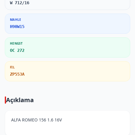
W 712/16
MAHLE
H90W15
HENGST
OC 272
FIL
ZP553A
Açıklama
ALFA ROMEO 156 1.6 16V