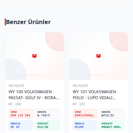
Benzer Ürünler
WUNDER
WUNDER
WY 100 VOLKSWAGEN
WY 101 VOLKSWAGEN
PASSAT- GOLF IV - BORA
POLO - LUPO VIDALI
056 115 561 Yağ Filtresi
030115561E Yağ Filtresi
WY 100
WY 101
OEM
MANN
OEM
MANN
056 115 561
W 719/5
030115561E / 030115561AA / 030115561AB / 030115561AD
W712/51
MAHLE
HENGST
MAHLE
HENGST
OC 47
H14/2W
OC295
H90W17-H90W11