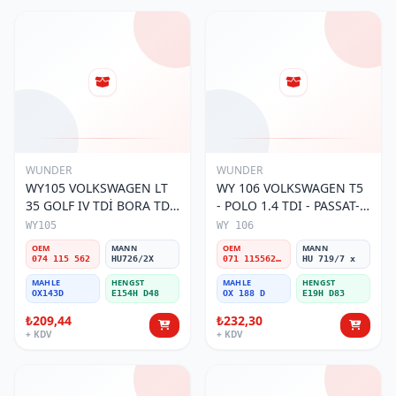
WUNDER
WUNDER
WY105 VOLKSWAGEN LT
WY 106 VOLKSWAGEN T5
35 GOLF IV TDİ BORA TDİ
- POLO 1.4 TDI - PASSAT-
074 115 562 Yağ Filtresi
JETTA 03-11 071 115562 A
WY105
WY 106
Yağ Filtresi
OEM
MANN
OEM
MANN
074 115 562
HU726/2X
071 115562 A
HU 719/7 x
MAHLE
HENGST
MAHLE
HENGST
OX143D
E154H D48
OX 188 D
E19H D83
₺209,44
₺232,30
+ KDV
+ KDV