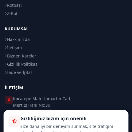
Rotbaşı
Z-Rot
KURUMSAL
Hakkımızda
İletişim
Bizden Kareler
Gizlilik Politikası
İade ve İptal
İLETIŞIM
Kocatepe Mah. Lamartin Cad.
Mert İş Hanı No:36
Taksim / Beyoğlu / İSTANBUL
Gizliliğiniz bizim için önemli
0 (212) 235 37 83
Size daha iyi bir deneyim sunmak, site trafiğini