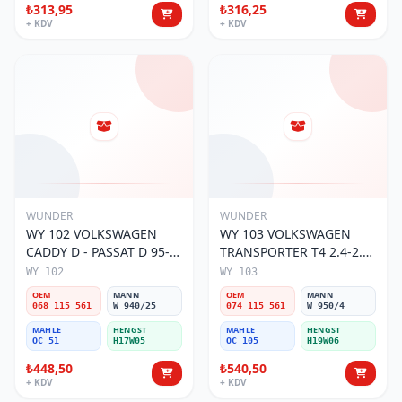
₺313,95
₺316,25
+ KDV
+ KDV
WUNDER
WUNDER
WY 102 VOLKSWAGEN
WY 103 VOLKSWAGEN
CADDY D - PASSAT D 95-
TRANSPORTER T4 2.4-2.5
01 068 115 561 Yağ
MOTOR 074 115 561 Yağ
WY 102
WY 103
Filtresi
Filtresi
OEM
MANN
OEM
MANN
068 115 561
W 940/25
074 115 561
W 950/4
MAHLE
HENGST
MAHLE
HENGST
OC 51
H17W05
OC 105
H19W06
₺448,50
₺540,50
+ KDV
+ KDV