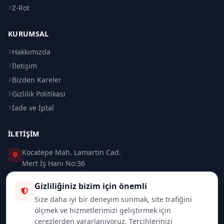
Z-Rot
KURUMSAL
Hakkımızda
İletişim
Bizden Kareler
Gizlilik Politikası
İade ve İptal
İLETIŞIM
Kocatepe Mah. Lamartin Cad.
Mert İş Hanı No:36
Taksim / Beyoğlu / İSTANBUL
Gizliliğiniz bizim için önemli
0 (212) 235 37 83
Size daha iyi bir deneyim sunmak, site trafiğini
ölçmek ve hizmetlerimizi geliştirmek için
0 (532) 418 08 46
çerezlerden yararlanıyoruz. Tercihlerinizi