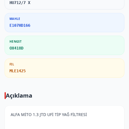
HU712/7 X
MAHLE
E107HD166
HENGST
OX418D
FIL
MLE1425
Açıklama
ALFA MİTO 1.3 JTD UFİ TİP YAĞ FİLTRESİ