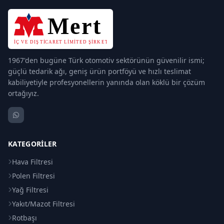
1967'den bugüne Türk otomotiv sektörünün güvenilir ismi;
güçlü tedarik ağı, geniş ürün portföyü ve hızlı teslimat
kabiliyetiyle profesyonellerin yanında olan köklü bir çözüm
ortağıyız.
KATEGORILER
Hava Filtresi
Polen Filtresi
Yağ Filtresi
Yakıt/Mazot Filtresi
Rotbaşı