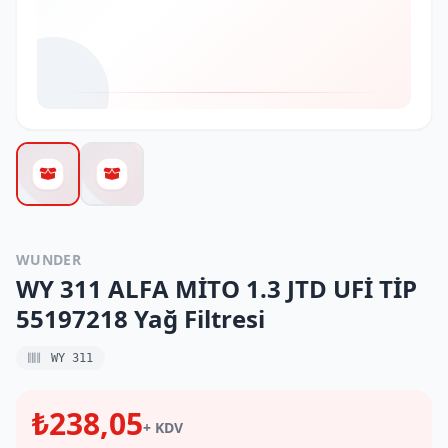
WUNDER
WY 311 ALFA MİTO 1.3 JTD UFİ TİP
55197218 Yağ Filtresi
WY 311
₺238,05
+ KDV