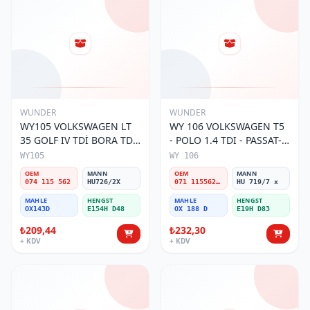
WUNDER
WUNDER
WY105 VOLKSWAGEN LT
WY 106 VOLKSWAGEN T5
35 GOLF IV TDİ BORA TDİ
- POLO 1.4 TDI - PASSAT-
074 115 562 Yağ Filtresi
JETTA 03-11 071 115562 A
WY105
WY 106
Yağ Filtresi
OEM
MANN
OEM
MANN
074 115 562
HU726/2X
071 115562 A
HU 719/7 x
MAHLE
HENGST
MAHLE
HENGST
OX143D
E154H D48
OX 188 D
E19H D83
₺209,44
₺232,30
+ KDV
+ KDV