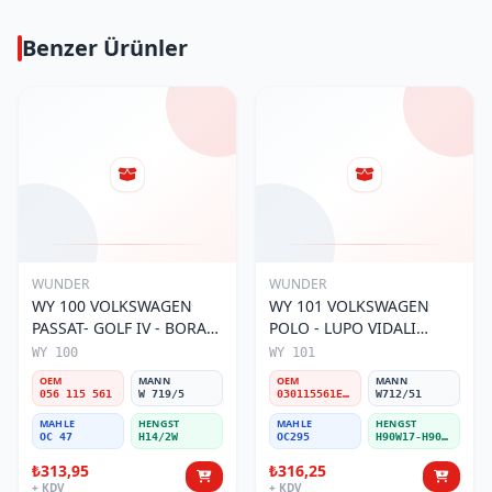
Benzer Ürünler
WUNDER
WUNDER
WY 100 VOLKSWAGEN
WY 101 VOLKSWAGEN
PASSAT- GOLF IV - BORA
POLO - LUPO VIDALI
056 115 561 Yağ Filtresi
030115561E Yağ Filtresi
WY 100
WY 101
OEM
MANN
OEM
MANN
056 115 561
W 719/5
030115561E / 030115561AA / 030115561AB / 030115561AD
W712/51
MAHLE
HENGST
MAHLE
HENGST
OC 47
H14/2W
OC295
H90W17-H90W11
₺313,95
₺316,25
+ KDV
+ KDV