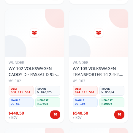
WUNDER
WUNDER
WY 102 VOLKSWAGEN
WY 103 VOLKSWAGEN
CADDY D - PASSAT D 95-
TRANSPORTER T4 2.4-2.5
01 068 115 561 Yağ
MOTOR 074 115 561 Yağ
WY 102
WY 103
Filtresi
Filtresi
OEM
MANN
OEM
MANN
068 115 561
W 940/25
074 115 561
W 950/4
MAHLE
HENGST
MAHLE
HENGST
OC 51
H17W05
OC 105
H19W06
₺448,50
₺540,50
+ KDV
+ KDV