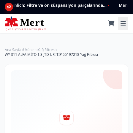
Mannlich: Filtre ve ön süspansiyon parçalarında genişleyen ürün yelpazesiyle kalite ve güven.
Ana Sayfa
Ürünler
Yağ Filtresi
WY 311 ALFA MİTO 1.3 JTD UFİ TİP 55197218 Yağ Filtresi