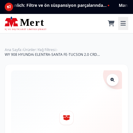
Mannlich: Filtre ve ön süspansiyon parçalarında genişleyen ürün yelpazesiyle kalite ve güven.
Ana Sayfa
Ürünler
Yağ Filtresi
WY 908 HYUNDAi ELENTRA-SANTA FE-TUCSON 2.0 CRDI 26310-27000 Yağ Filtresi