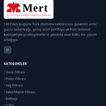
1967'den bugüne Türk otomotiv sektörünün güvenilir ismi;
güçlü tedarik ağı, geniş ürün portföyü ve hızlı teslimat
kabiliyetiyle profesyonellerin yanında olan köklü bir çözüm
ortağıyız.
KATEGORILER
Hava Filtresi
Polen Filtresi
Yağ Filtresi
Yakıt/Mazot Filtresi
Rotbaşı
Z-Rot