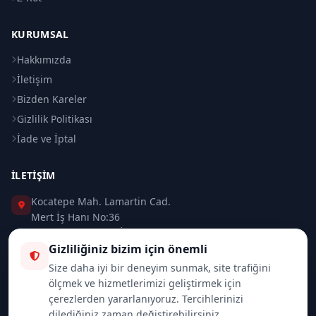
KURUMSAL
Hakkımızda
İletişim
Bizden Kareler
Gizlilik Politikası
İade ve İptal
İLETIŞIM
Kocatepe Mah. Lamartin Cad.
Mert İş Hanı No:36
Taksim / Beyoğlu / İSTANBUL
Gizliliğiniz bizim için önemli
0 (212) 235 37 83
Size daha iyi bir deneyim sunmak, site trafiğini
ölçmek ve hizmetlerimizi geliştirmek için
0 (532) 418 08 46
çerezlerden yararlanıyoruz. Tercihlerinizi
dilediğiniz zaman değiştirebilirsiniz.
info@merttrade.com