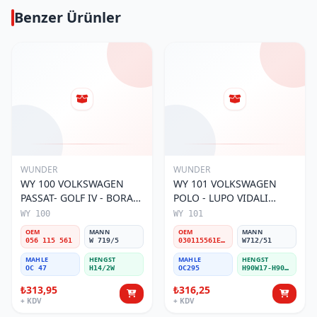
Benzer Ürünler
WUNDER
WUNDER
WY 100 VOLKSWAGEN
WY 101 VOLKSWAGEN
PASSAT- GOLF IV - BORA
POLO - LUPO VIDALI
056 115 561 Yağ Filtresi
030115561E Yağ Filtresi
WY 100
WY 101
OEM
MANN
OEM
MANN
056 115 561
W 719/5
030115561E / 030115561AA / 030115561AB / 030115561AD
W712/51
MAHLE
HENGST
MAHLE
HENGST
OC 47
H14/2W
OC295
H90W17-H90W11
₺313,95
₺316,25
+ KDV
+ KDV