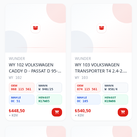
WUNDER
WUNDER
WY 102 VOLKSWAGEN
WY 103 VOLKSWAGEN
CADDY D - PASSAT D 95-
TRANSPORTER T4 2.4-2.5
01 068 115 561 Yağ
MOTOR 074 115 561 Yağ
WY 102
WY 103
Filtresi
Filtresi
OEM
MANN
OEM
MANN
068 115 561
W 940/25
074 115 561
W 950/4
MAHLE
HENGST
MAHLE
HENGST
OC 51
H17W05
OC 105
H19W06
₺448,50
₺540,50
+ KDV
+ KDV