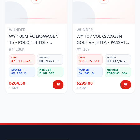
WUNDER
WUNDER
WY 106M VOLKSWAGEN
WY 107 VOLKSWAGEN
T5 - POLO 1.4 TDI -
GOLF V - JETTA - PASSAT
PASSAT- JETTA 071 115562
1.6 FSI BENZİNLİ 03C 115
WY 106M
WY 107
A Yağ Filtresi
562 Yağ Filtresi
OEM
MANN
OEM
MANN
071 115562 A
HU 719/7 x
03C 115 562
HU 712/6 x
MAHLE
HENGST
MAHLE
HENGST
OX 188 D
E19H D83
OX 341 D
E320H01 D84
₺264,50
₺299,00
+ KDV
+ KDV