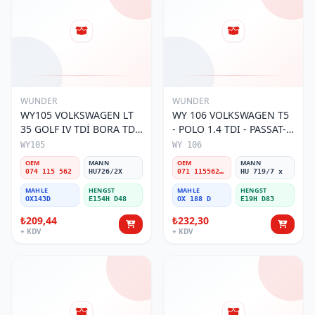
WUNDER
WUNDER
WY105 VOLKSWAGEN LT
WY 106 VOLKSWAGEN T5
35 GOLF IV TDİ BORA TDİ
- POLO 1.4 TDI - PASSAT-
074 115 562 Yağ Filtresi
JETTA 03-11 071 115562 A
WY105
WY 106
Yağ Filtresi
OEM
MANN
OEM
MANN
074 115 562
HU726/2X
071 115562 A
HU 719/7 x
MAHLE
HENGST
MAHLE
HENGST
OX143D
E154H D48
OX 188 D
E19H D83
₺209,44
₺232,30
+ KDV
+ KDV