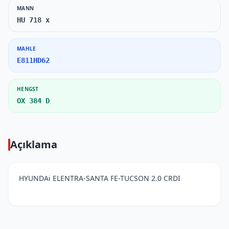
MANN
HU 718 x
MAHLE
E811HD62
HENGST
OX 384 D
Açıklama
HYUNDAi ELENTRA-SANTA FE-TUCSON 2.0 CRDI