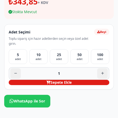
₺343,85
+ KDV
Stokta Mevcut
Adet Seçimi
Bayi
Toplu sipariş için hazır adetlerden seçin veya özel adet
girin.
5
10
25
50
100
adet
adet
adet
adet
adet
Sepete Ekle
WhatsApp ile Sor