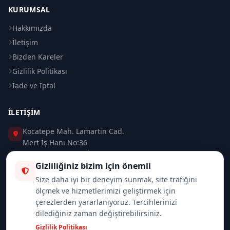
KURUMSAL
Hakkımızda
İletişim
Bizden Kareler
Gizlilik Politikası
İade ve İptal
İLETIŞIM
Kocatepe Mah. Lamartin Cad.
Mert İş Hanı No:36
Taksim / Beyoğlu / İSTANBUL
Gizliliğiniz bizim için önemli
0 (212) 235 37 83
Size daha iyi bir deneyim sunmak, site trafiğini
ölçmek ve hizmetlerimizi geliştirmek için
0 (532) 418 08 46
çerezlerden yararlanıyoruz. Tercihlerinizi
dilediğiniz zaman değiştirebilirsiniz.
info@merttrade.com
Gizlilik Politikası