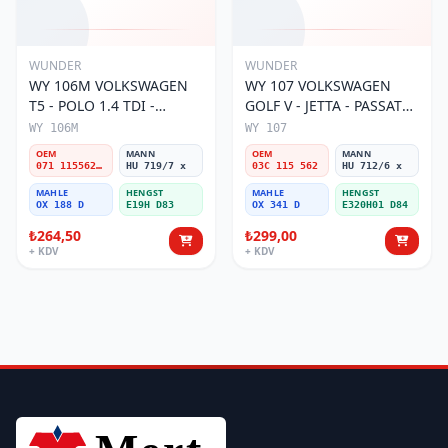
WUNDER
WUNDER
WY 106M VOLKSWAGEN
WY 107 VOLKSWAGEN
T5 - POLO 1.4 TDI -
GOLF V - JETTA - PASSAT
PASSAT- JETTA 071 115562
1.6 FSI BENZİNLİ 03C 115
WY 106M
WY 107
A Yağ Filtresi
562 Yağ Filtresi
OEM
MANN
OEM
MANN
071 115562 A
HU 719/7 x
03C 115 562
HU 712/6 x
MAHLE
HENGST
MAHLE
HENGST
OX 188 D
E19H D83
OX 341 D
E320H01 D84
₺264,50
₺299,00
+ KDV
+ KDV