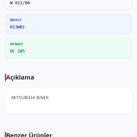
W 811/80
MAHLE
H13W01
HENGST
OC 205
Açıklama
MiTSUBiSHi BiNEK
Benzer Ürünler