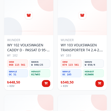
WUNDER
WUNDER
WY 102 VOLKSWAGEN
WY 103 VOLKSWAGEN
CADDY D - PASSAT D 95-
TRANSPORTER T4 2.4-2.5
01 068 115 561 Yağ
MOTOR 074 115 561 Yağ
WY 102
WY 103
Filtresi
Filtresi
OEM
MANN
OEM
MANN
068 115 561
W 940/25
074 115 561
W 950/4
MAHLE
HENGST
MAHLE
HENGST
OC 51
H17W05
OC 105
H19W06
₺448,50
₺540,50
+ KDV
+ KDV