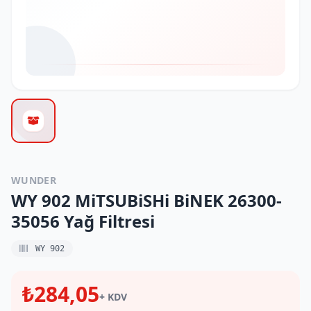
WUNDER
WY 902 MiTSUBiSHi BiNEK 26300-
35056 Yağ Filtresi
WY 902
₺284,05
+ KDV