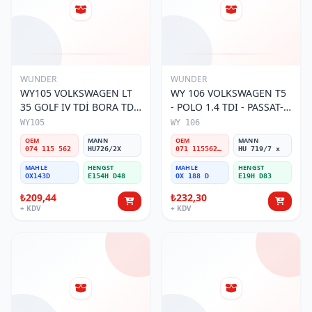
WUNDER
WUNDER
WY105 VOLKSWAGEN LT
WY 106 VOLKSWAGEN T5
35 GOLF IV TDİ BORA TDİ
- POLO 1.4 TDI - PASSAT-
074 115 562 Yağ Filtresi
JETTA 03-11 071 115562 A
WY105
WY 106
Yağ Filtresi
OEM
MANN
OEM
MANN
074 115 562
HU726/2X
071 115562 A
HU 719/7 x
MAHLE
HENGST
MAHLE
HENGST
OX143D
E154H D48
OX 188 D
E19H D83
₺209,44
₺232,30
+ KDV
+ KDV