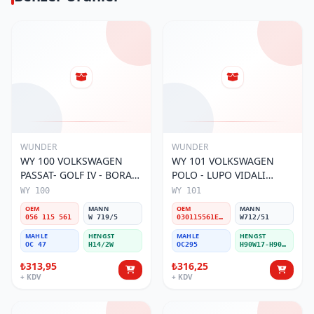
WUNDER
WUNDER
WY 100 VOLKSWAGEN
WY 101 VOLKSWAGEN
PASSAT- GOLF IV - BORA
POLO - LUPO VIDALI
056 115 561 Yağ Filtresi
030115561E Yağ Filtresi
WY 100
WY 101
OEM
MANN
OEM
MANN
056 115 561
W 719/5
030115561E / 030115561AA / 030115561AB / 030115561AD
W712/51
MAHLE
HENGST
MAHLE
HENGST
OC 47
H14/2W
OC295
H90W17-H90W11
₺313,95
₺316,25
+ KDV
+ KDV