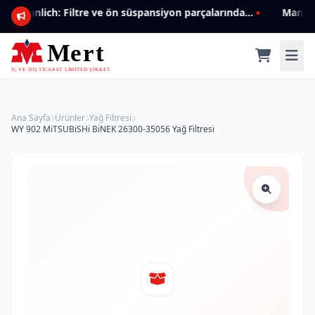
Mannlich: Filtre ve ön süspansiyon parçalarında genişleyen ürün yelpazesiyle kalite ve güven.
Ana Sayfa
Ürünler
Yağ Filtresi
WY 902 MiTSUBiSHi BiNEK 26300-35056 Yağ Filtresi