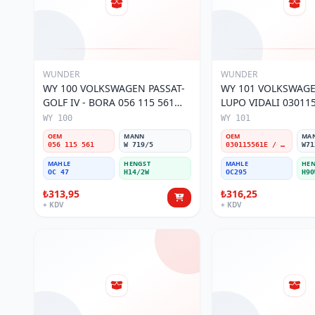
WUNDER
WUNDER
WY 100 VOLKSWAGEN PASSAT-
WY 101 VOLKSWAGEN POL
GOLF IV - BORA 056 115 561
LUPO VIDALI 03011
Yağ Filtresi
Filtresi
WY 100
WY 101
OEM
MANN
OEM
MA
056 115 561
W 719/5
030115561E / 030115561AA / 030115561AB / 030115561AD
W71
MAHLE
HENGST
MAHLE
HEN
OC 47
H14/2W
OC295
H90
₺313,95
₺316,25
+ KDV
+ KDV