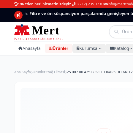
1967'den beri hizmetinizdeyiz.
0 (212) 235 37 83
info@merttrad
Mannlich: Filtre ve ön süspansiyon parçalarında genişleyen ürün
Anasayfa
Ürünler
Kurumsal
Katalog
Ana Sayfa
Ürünler
Yağ Filtresi