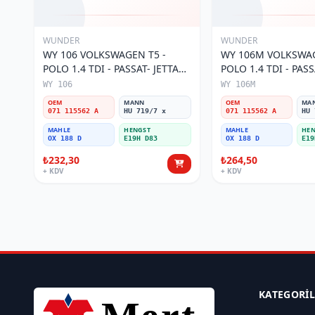
WUNDER
WUNDER
WY 106 VOLKSWAGEN T5 -
WY 106M VOLKSWAG
POLO 1.4 TDI - PASSAT- JETTA
POLO 1.4 TDI - PASS
03-11 071 115562 A Yağ Filtresi
071 115562 A Yağ Fil
WY 106
WY 106M
OEM
MANN
OEM
MA
071 115562 A
HU 719/7 x
071 115562 A
HU 
MAHLE
HENGST
MAHLE
HEN
OX 188 D
E19H D83
OX 188 D
E19
₺232,30
₺264,50
+ KDV
+ KDV
KATEGORI