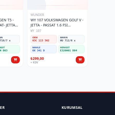
WUNDER
EN T5 -
WY 107 VOLKSWAGEN GOLF V -
AT- JETTA
JETTA - PASSAT 1.6 FSI
tresi
BENZİNLİ 03C 115 562 Yağ
WY 107
Filtresi
NN
OEM
MANN
719/7 x
03C 115 562
HU 712/6 x
GST
MAHLE
HENGST
H D83
OX 341 D
E320H01 D84
₺299,00
+ KDV
LER
KURUMSAL