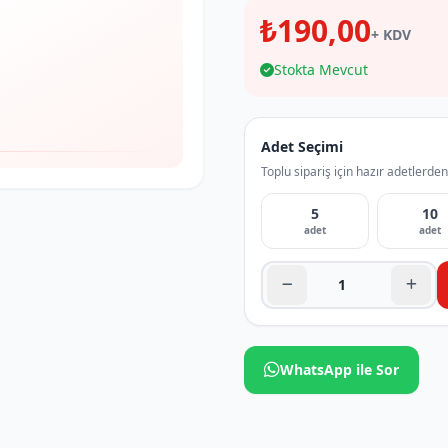
₺190,00
+ KDV
Stokta Mevcut
Adet Seçimi
Toplu sipariş için hazır adetlerden
5
10
adet
adet
WhatsApp ile Sor