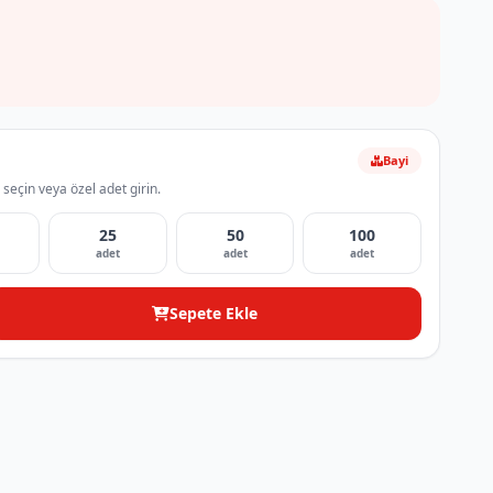
Bayi
 seçin veya özel adet girin.
25
50
100
adet
adet
adet
Sepete Ekle