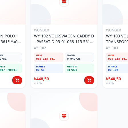
WUNDER
WUNDER
O -
WY 102 VOLKSWAGEN CADDY D
WY 103 V
5561E Yağ
- PASSAT D 95-01 068 115 561
TRANSPORTE
Yağ Filtresi
MOTOR 074
WY 102
WY 103
Filtresi
NN
OEM
MANN
OEM
2/51
068 115 561
W 940/25
074 115 561
GST
MAHLE
HENGST
MAHLE
W17-H90W11
OC 51
H17W05
OC 105
₺448,50
₺540,50
+ KDV
+ KDV