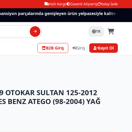
Hızlı Kargo
Güvenli Alışveriş
Kolay İade
siyon parçalarında genişleyen ürün yelpazesiyle kalite ve güven.
TR
B2B Giriş
Giriş
Kayıt Ol
39 OTOKAR SULTAN 125-2012
 BENZ ATEGO (98-2004) YAĞ