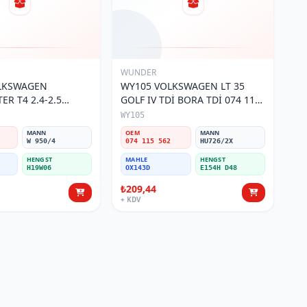
WUNDER
OLKSWAGEN
WY105 VOLKSWAGEN LT 35
R T4 2.4-2.5
GOLF IV TDİ BORA TDİ 074 115
 115 561 Yağ
562 Yağ Filtresi
WY105
MANN
OEM
MANN
W 950/4
074 115 562
HU726/2X
HENGST
MAHLE
HENGST
H19W06
OX143D
E154H D48
₺209,44
+ KDV