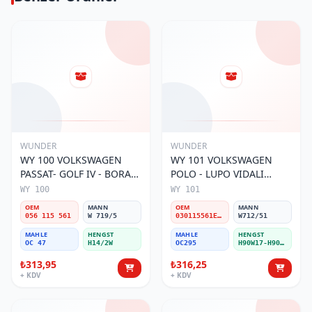
WUNDER
WUNDER
WY 100 VOLKSWAGEN
WY 101 VOLKSWAGEN
PASSAT- GOLF IV - BORA
POLO - LUPO VIDALI
056 115 561 Yağ Filtresi
030115561E Yağ Filtresi
WY 100
WY 101
OEM
MANN
OEM
MANN
056 115 561
W 719/5
030115561E / 030115561AA / 030115561AB / 030115561AD
W712/51
MAHLE
HENGST
MAHLE
HENGST
OC 47
H14/2W
OC295
H90W17-H90W11
₺313,95
₺316,25
+ KDV
+ KDV