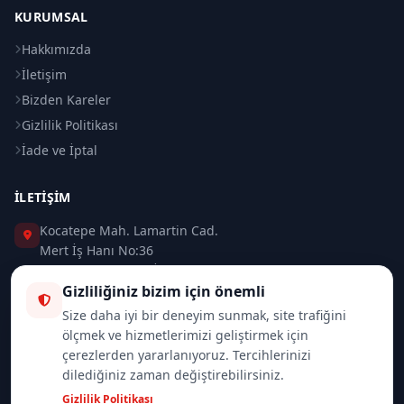
KURUMSAL
Hakkımızda
İletişim
Bizden Kareler
Gizlilik Politikası
İade ve İptal
İLETIŞIM
Kocatepe Mah. Lamartin Cad.
Mert İş Hanı No:36
Taksim / Beyoğlu / İSTANBUL
Gizliliğiniz bizim için önemli
0 (212) 235 37 83
Size daha iyi bir deneyim sunmak, site trafiğini
ölçmek ve hizmetlerimizi geliştirmek için
0 (532) 418 08 46
çerezlerden yararlanıyoruz. Tercihlerinizi
dilediğiniz zaman değiştirebilirsiniz.
info@merttrade.com
Gizlilik Politikası