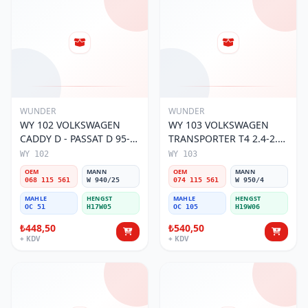
WUNDER
WUNDER
WY 102 VOLKSWAGEN
WY 103 VOLKSWAGEN
CADDY D - PASSAT D 95-
TRANSPORTER T4 2.4-2.5
01 068 115 561 Yağ
MOTOR 074 115 561 Yağ
WY 102
WY 103
Filtresi
Filtresi
OEM
MANN
OEM
MANN
068 115 561
W 940/25
074 115 561
W 950/4
MAHLE
HENGST
MAHLE
HENGST
OC 51
H17W05
OC 105
H19W06
₺448,50
₺540,50
+ KDV
+ KDV