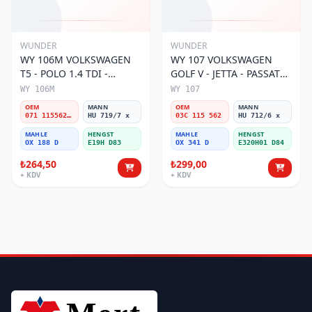
WUNDER
WUNDER
WY 106M VOLKSWAGEN
WY 107 VOLKSWAGEN
T5 - POLO 1.4 TDI -
GOLF V - JETTA - PASSAT
PASSAT- JETTA 071 115562
1.6 FSI BENZİNLİ 03C 115
WY 106M
WY 107
A Yağ Filtresi
562 Yağ Filtresi
OEM
MANN
OEM
MANN
071 115562 A
HU 719/7 x
03C 115 562
HU 712/6 x
MAHLE
HENGST
MAHLE
HENGST
OX 188 D
E19H D83
OX 341 D
E320H01 D84
₺264,50
₺299,00
+ KDV
+ KDV