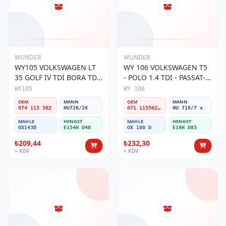
WUNDER
WUNDER
WY105 VOLKSWAGEN LT
WY 106 VOLKSWAGEN T5
35 GOLF IV TDİ BORA TDİ
- POLO 1.4 TDI - PASSAT-
074 115 562 Yağ Filtresi
JETTA 03-11 071 115562 A
WY105
WY 106
Yağ Filtresi
OEM
MANN
OEM
MANN
074 115 562
HU726/2X
071 115562 A
HU 719/7 x
MAHLE
HENGST
MAHLE
HENGST
OX143D
E154H D48
OX 188 D
E19H D83
₺209,44
₺232,30
+ KDV
+ KDV