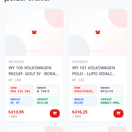
WUNDER
WUNDER
WY 100 VOLKSWAGEN
WY 101 VOLKSWAGEN
PASSAT- GOLF IV - BORA
POLO - LUPO VIDALI
056 115 561 Yağ Filtresi
030115561E Yağ Filtresi
WY 100
WY 101
OEM
MANN
OEM
MANN
056 115 561
W 719/5
030115561E / 030115561AA / 030115561AB / 030115561AD
W712/51
MAHLE
HENGST
MAHLE
HENGST
OC 47
H14/2W
OC295
H90W17-H90W11
₺313,95
₺316,25
+ KDV
+ KDV