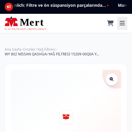
Mannlich: Filtre ve ön süspansiyon parçalarında genişleyen ürün yelpazesiyle kalite ve güven.
Ana Sayfa
Ürünler
Yağ Filtresi
WY 802 NİSSAN QASHGAi YAĞ FİLTRESİ 15209-00Q0A Yağ Filtresi