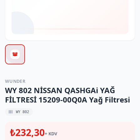
WUNDER
WY 802 NİSSAN QASHGAi YAĞ
FİLTRESİ 15209-00Q0A Yağ Filtresi
WY 802
₺232,30
+ KDV