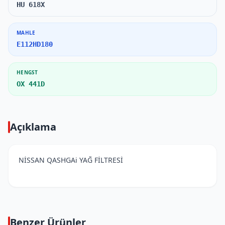
HU 618X
MAHLE
E112HD180
HENGST
OX 441D
Açıklama
NİSSAN QASHGAi YAĞ FİLTRESİ
Benzer Ürünler