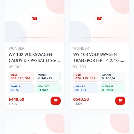
WUNDER
WUNDER
WY 102 VOLKSWAGEN
WY 103 VOLKSWAGEN
CADDY D - PASSAT D 95-
TRANSPORTER T4 2.4-2.5
01 068 115 561 Yağ
MOTOR 074 115 561 Yağ
WY 102
WY 103
Filtresi
Filtresi
OEM
MANN
OEM
MANN
068 115 561
W 940/25
074 115 561
W 950/4
MAHLE
HENGST
MAHLE
HENGST
OC 51
H17W05
OC 105
H19W06
₺448,50
₺540,50
+ KDV
+ KDV