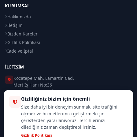
KURUMSAL
Hakkımızda
İletişim
Bizden Kareler
Gizlilik Politikası
İade ve İptal
İLETIŞIM
Kocatepe Mah. Lamartin Cad.
Mert İş Hanı No:36
Taksim / Beyoğlu / İSTANBUL
Gizliliğiniz bizim için önemli
0 (212) 235 37 83
Size daha iyi bir deneyim sunmak, site trafiğini
ölçmek ve hizmetlerimizi geliştirmek için
0 (532) 418 08 46
çerezlerden yararlanıyoruz. Tercihlerinizi
dilediğiniz zaman değiştirebilirsiniz.
info@merttrade.com
Gizlilik Politikası