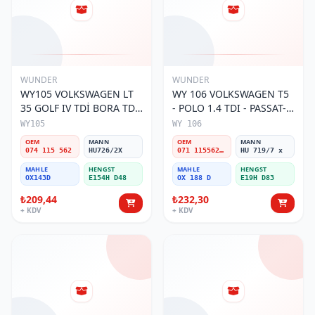
WUNDER
WUNDER
WY105 VOLKSWAGEN LT
WY 106 VOLKSWAGEN T5
35 GOLF IV TDİ BORA TDİ
- POLO 1.4 TDI - PASSAT-
074 115 562 Yağ Filtresi
JETTA 03-11 071 115562 A
WY105
WY 106
Yağ Filtresi
OEM
MANN
OEM
MANN
074 115 562
HU726/2X
071 115562 A
HU 719/7 x
MAHLE
HENGST
MAHLE
HENGST
OX143D
E154H D48
OX 188 D
E19H D83
₺209,44
₺232,30
+ KDV
+ KDV