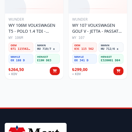
WUNDER
WUNDER
WY 106M VOLKSWAGEN
WY 107 VOLKSWAGEN
T5 - POLO 1.4 TDI -
GOLF V - JETTA - PASSAT
PASSAT- JETTA 071 115562
1.6 FSI BENZİNLİ 03C 115
WY 106M
WY 107
A Yağ Filtresi
562 Yağ Filtresi
OEM
MANN
OEM
MANN
071 115562 A
HU 719/7 x
03C 115 562
HU 712/6 x
MAHLE
HENGST
MAHLE
HENGST
OX 188 D
E19H D83
OX 341 D
E320H01 D84
₺264,50
₺299,00
+ KDV
+ KDV