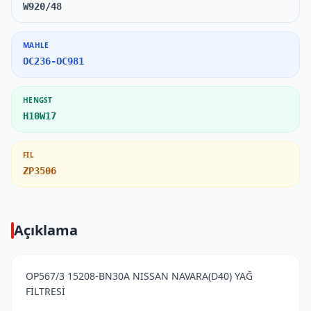
W920/48
MAHLE
OC236-OC981
HENGST
H10W17
FIL
ZP3506
Açıklama
OP567/3 15208-BN30A NISSAN NAVARA(D40) YAĞ
FİLTRESİ