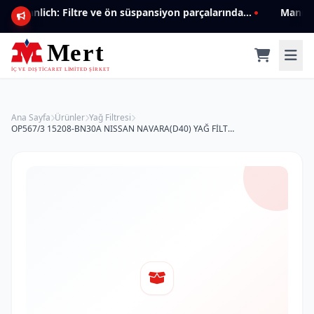
Mannlich: Filtre ve ön süspansiyon parçalarında genişleyen ürün yelpazesiyle kalite ve güven.
Ana Sayfa
Ürünler
Yağ Filtresi
OP567/3 15208-BN30A NISSAN NAVARA(D40) YAĞ FİLTRESİ