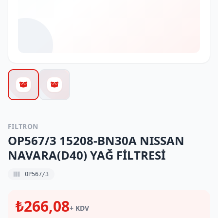
FILTRON
OP567/3 15208-BN30A NISSAN
NAVARA(D40) YAĞ FİLTRESİ
OP567/3
₺266,08
+ KDV