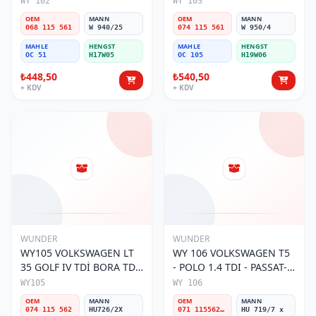
WY 102
WY 103
Filtresi
Filtresi
OEM
MANN
OEM
MANN
068 115 561
W 940/25
074 115 561
W 950/4
MAHLE
HENGST
MAHLE
HENGST
OC 51
H17W05
OC 105
H19W06
₺448,50
₺540,50
+ KDV
+ KDV
WUNDER
WUNDER
WY105 VOLKSWAGEN LT
WY 106 VOLKSWAGEN T5
35 GOLF IV TDİ BORA TDİ
- POLO 1.4 TDI - PASSAT-
074 115 562 Yağ Filtresi
JETTA 03-11 071 115562 A
WY105
WY 106
Yağ Filtresi
OEM
MANN
OEM
MANN
074 115 562
HU726/2X
071 115562 A
HU 719/7 x