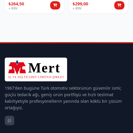
₺264,50
₺299,00
+ KDV
+ KDV
1967'den bugüne Türk otomotiv sektörünün güvenilir ismi;
güçlü tedarik ağı, geniş ürün portföyü ve hızlı teslimat
kabiliyetiyle profesyonellerin yanında olan köklü bir çözüm
ortağıyız.