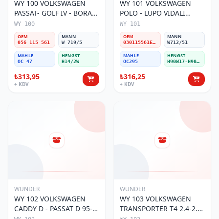
WY 100 VOLKSWAGEN
WY 101 VOLKSWAGEN
PASSAT- GOLF IV - BORA
POLO - LUPO VIDALI
056 115 561 Yağ Filtresi
030115561E Yağ Filtresi
WY 100
WY 101
OEM
MANN
OEM
MANN
056 115 561
W 719/5
030115561E / 030115561AA / 030115561AB / 030115561AD
W712/51
MAHLE
HENGST
MAHLE
HENGST
OC 47
H14/2W
OC295
H90W17-H90W11
₺313,95
₺316,25
+ KDV
+ KDV
WUNDER
WUNDER
WY 102 VOLKSWAGEN
WY 103 VOLKSWAGEN
CADDY D - PASSAT D 95-
TRANSPORTER T4 2.4-2.5
01 068 115 561 Yağ
MOTOR 074 115 561 Yağ