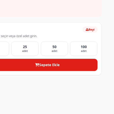
Bayi
 seçin veya özel adet girin.
25
50
100
adet
adet
adet
Sepete Ekle