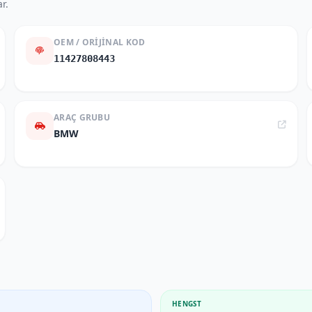
r.
OEM / ORIJINAL KOD
11427808443
ARAÇ GRUBU
BMW
HENGST