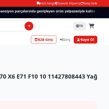
Hızlı Kargo
Güvenli Alışveriş
Kolay İade
nsiyon parçalarında genişleyen ürün yelpazesiyle kalite ve güven.
TR
B2B Giriş
Giriş
Kayıt Ol
70 X6 E71 F10 10 11427808443 Yağ