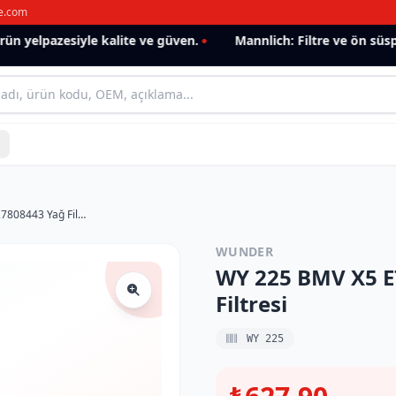
e.com
 yelpazesiyle kalite ve güven.
Mannlich: Filtre ve ön süspa
WY 225 BMV X5 E70 X6 E71 F10 10 11427808443 Yağ Filtresi
WUNDER
WY 225 BMV X5 E
Filtresi
WY 225