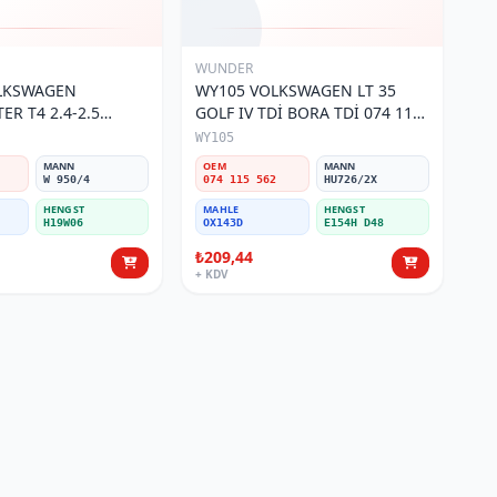
WUNDER
OLKSWAGEN
WY105 VOLKSWAGEN LT 35
R T4 2.4-2.5
GOLF IV TDİ BORA TDİ 074 115
 115 561 Yağ
562 Yağ Filtresi
WY105
MANN
OEM
MANN
W 950/4
074 115 562
HU726/2X
HENGST
MAHLE
HENGST
H19W06
OX143D
E154H D48
₺209,44
+ KDV