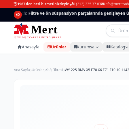
1967'den beri hizmetinizdeyiz.
0 (212) 235 37 83
info@merttrad
Mannlich: Filtre ve ön süspansiyon parçalarında genişleyen ürün
Anasayfa
Ürünler
Kurumsal
Katalog
Ana Sayfa
Ürünler
Yağ Filtresi