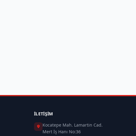
İLETIŞIM
Kocatepe Mah. Lamartin Cad.
Mert İş Hanı No:36