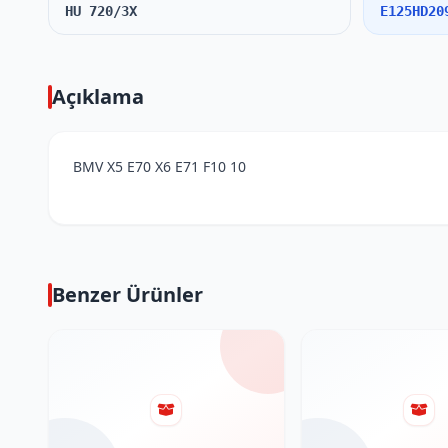
HU 720/3X
E125HD20
Açıklama
BMV X5 E70 X6 E71 F10 10
Benzer Ürünler