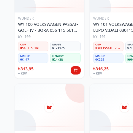
WUNDER
WUNDER
WY 100 VOLKSWAGEN PASSAT-
WY 101 VOLKSWAGEN POL
GOLF IV - BORA 056 115 561
LUPO VIDALI 03011
Yağ Filtresi
Filtresi
WY 100
WY 101
OEM
MANN
OEM
MA
056 115 561
W 719/5
030115561E / 030115561AA / 030115561AB / 030115561AD
W71
MAHLE
HENGST
MAHLE
HEN
OC 47
H14/2W
OC295
H90
₺313,95
₺316,25
+ KDV
+ KDV