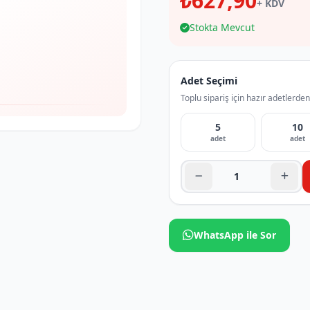
₺627,90
+ KDV
Stokta Mevcut
Adet Seçimi
Toplu sipariş için hazır adetlerden
5
10
adet
adet
WhatsApp ile Sor