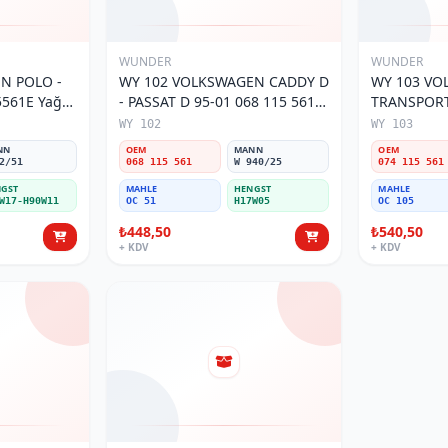
WUNDER
WUNDER
O -
WY 102 VOLKSWAGEN CADDY D
WY 103 V
5561E Yağ
- PASSAT D 95-01 068 115 561
TRANSPORTE
Yağ Filtresi
MOTOR 074
WY 102
WY 103
Filtresi
NN
OEM
MANN
OEM
2/51
068 115 561
W 940/25
074 115 561
GST
MAHLE
HENGST
MAHLE
W17-H90W11
OC 51
H17W05
OC 105
₺448,50
₺540,50
+ KDV
+ KDV