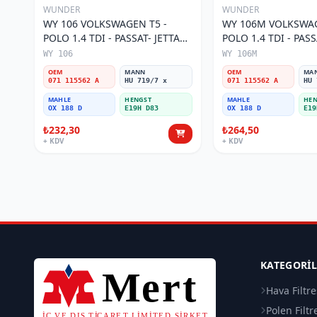
WUNDER
WUNDER
WY 106 VOLKSWAGEN T5 -
WY 106M VOLKSWAG
POLO 1.4 TDI - PASSAT- JETTA
POLO 1.4 TDI - PASS
03-11 071 115562 A Yağ Filtresi
071 115562 A Yağ Fil
WY 106
WY 106M
OEM
MANN
OEM
MA
071 115562 A
HU 719/7 x
071 115562 A
HU 
MAHLE
HENGST
MAHLE
HEN
OX 188 D
E19H D83
OX 188 D
E19
₺232,30
₺264,50
+ KDV
+ KDV
KATEGORI
Hava Filtre
Polen Filtr