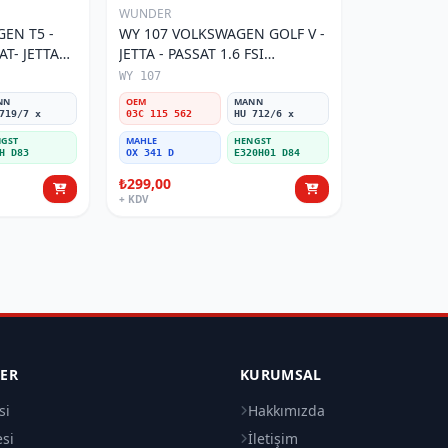
WUNDER
EN T5 -
WY 107 VOLKSWAGEN GOLF V -
AT- JETTA
JETTA - PASSAT 1.6 FSI
tresi
BENZİNLİ 03C 115 562 Yağ
WY 107
Filtresi
NN
OEM
MANN
719/7 x
03C 115 562
HU 712/6 x
GST
MAHLE
HENGST
H D83
OX 341 D
E320H01 D84
₺299,00
+ KDV
LER
KURUMSAL
si
Hakkımızda
esi
İletişim