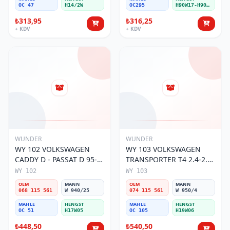
OC 47
H14/2W
OC295
H90W17-H90W11
₺313,95
₺316,25
+ KDV
+ KDV
WUNDER
WUNDER
WY 102 VOLKSWAGEN
WY 103 VOLKSWAGEN
CADDY D - PASSAT D 95-
TRANSPORTER T4 2.4-2.5
01 068 115 561 Yağ
MOTOR 074 115 561 Yağ
WY 102
WY 103
Filtresi
Filtresi
OEM
MANN
OEM
MANN
068 115 561
W 940/25
074 115 561
W 950/4
MAHLE
HENGST
MAHLE
HENGST
OC 51
H17W05
OC 105
H19W06
₺448,50
₺540,50