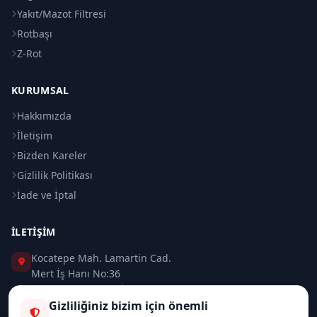
Yakıt/Mazot Filtresi
Rotbaşı
Z-Rot
KURUMSAL
Hakkımızda
İletişim
Bizden Kareler
Gizlilik Politikası
İade ve İptal
İLETIŞIM
Kocatepe Mah. Lamartin Cad.
Mert İş Hanı No:36
Taksim / Beyoğlu / İSTANBUL
Gizliliğiniz bizim için önemli
0 (212) 235 37 83