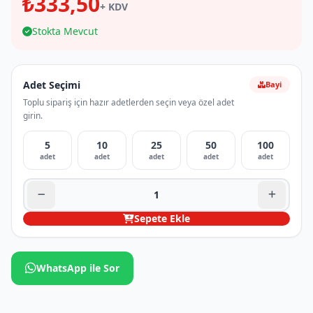
₺333,50
+ KDV
Stokta Mevcut
Adet Seçimi
Bayi
Toplu sipariş için hazır adetlerden seçin veya özel adet
girin.
5
10
25
50
100
adet
adet
adet
adet
adet
Sepete Ekle
WhatsApp ile Sor