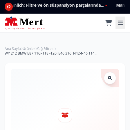
Mannlich: Filtre ve ön süspansiyon parçalarında genişleyen ürün yelpazesiyle kalite ve güven.
Ana Sayfa
Ürünler
Yağ Filtresi
WY 212 BMW E87 116i-118i-120i E46 316i N42-N46 11427508969 Yağ Filtresi