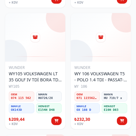
+ KDV
+ KDV
WUNDER
WUNDER
WY105 VOLKSWAGEN LT
WY 106 VOLKSWAGEN T5
35 GOLF IV TDİ BORA TDİ
- POLO 1.4 TDI - PASSAT-
074 115 562 Yağ Filtresi
JETTA 03-11 071 115562 A
WY105
WY 106
Yağ Filtresi
OEM
MANN
OEM
MANN
074 115 562
HU726/2X
071 115562 A
HU 719/7 x
MAHLE
HENGST
MAHLE
HENGST
OX143D
E154H D48
OX 188 D
E19H D83
₺209,44
₺232,30
+ KDV
+ KDV