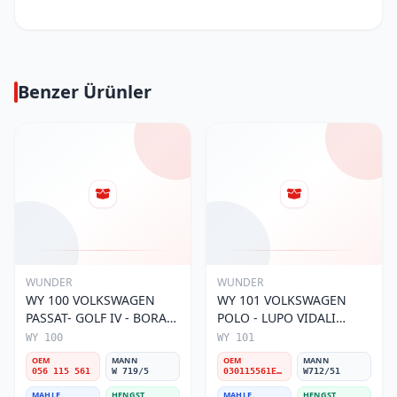
Benzer Ürünler
WUNDER
WUNDER
WY 100 VOLKSWAGEN
WY 101 VOLKSWAGEN
PASSAT- GOLF IV - BORA
POLO - LUPO VIDALI
056 115 561 Yağ Filtresi
030115561E Yağ Filtresi
WY 100
WY 101
OEM
MANN
OEM
MANN
056 115 561
W 719/5
030115561E / 030115561AA / 030115561AB / 030115561AD
W712/51
MAHLE
HENGST
MAHLE
HENGST