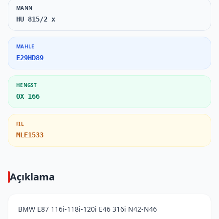
MANN
HU 815/2 x
MAHLE
E29HD89
HENGST
OX 166
FIL
MLE1533
Açıklama
BMW E87 116i-118i-120i E46 316i N42-N46