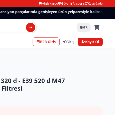
Hızlı Kargo
Güvenli Alışveriş
Kolay İade
siyon parçalarında genişleyen ürün yelpazesiyle kalite ve güven.
TR
B2B Giriş
Giriş
Kayıt Ol
20 d - E39 520 d M47
Filtresi