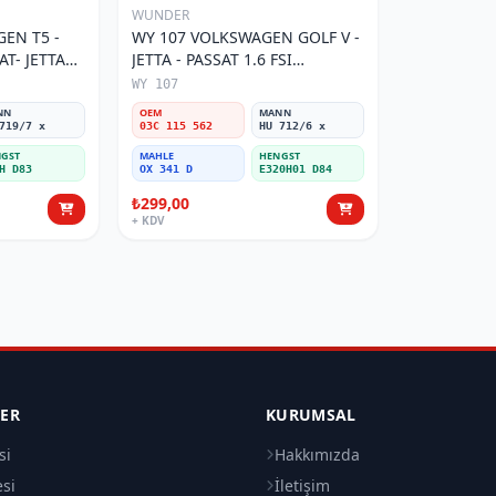
WUNDER
EN T5 -
WY 107 VOLKSWAGEN GOLF V -
AT- JETTA
JETTA - PASSAT 1.6 FSI
tresi
BENZİNLİ 03C 115 562 Yağ
WY 107
Filtresi
NN
OEM
MANN
719/7 x
03C 115 562
HU 712/6 x
GST
MAHLE
HENGST
H D83
OX 341 D
E320H01 D84
₺299,00
+ KDV
LER
KURUMSAL
si
Hakkımızda
esi
İletişim