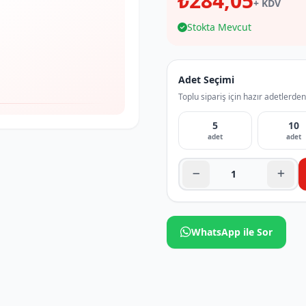
₺284,05
+ KDV
Stokta Mevcut
Adet Seçimi
Toplu sipariş için hazır adetlerden
5
10
adet
adet
WhatsApp ile Sor