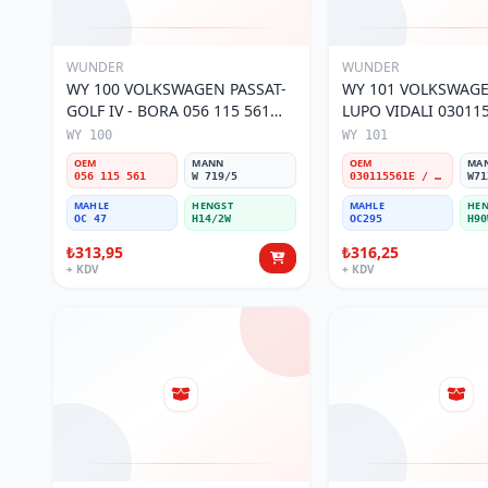
WUNDER
WUNDER
WY 100 VOLKSWAGEN PASSAT-
WY 101 VOLKSWAGEN POL
GOLF IV - BORA 056 115 561
LUPO VIDALI 03011
Yağ Filtresi
Filtresi
WY 100
WY 101
OEM
MANN
OEM
MA
056 115 561
W 719/5
030115561E / 030115561AA / 030115561AB / 030115561AD
W71
MAHLE
HENGST
MAHLE
HEN
OC 47
H14/2W
OC295
H90
₺313,95
₺316,25
+ KDV
+ KDV