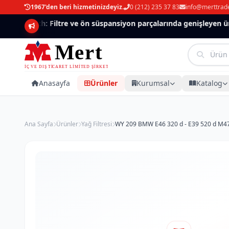
1967'den beri hizmetinizdeyiz.
0 (212) 235 37 83
info@merttrad
Mannlich: Filtre ve ön süspansiyon parçalarında genişleyen ürün
Anasayfa
Ürünler
Kurumsal
Katalog
Ana Sayfa
Ürünler
Yağ Filtresi