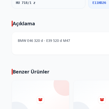
HU 718/1 z
E11HD26
Açıklama
BMW E46 320 d - E39 520 d M47
Benzer Ürünler