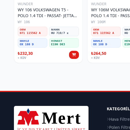
WUNDER
WUNDER
WY 106 VOLKSWAGEN T5 -
WY 106M VOLKSWAG
POLO 1.4 TDI - PASSAT- JETTA
POLO 1.4 TDI - PASS
03-11 071 115562 A Yağ Filtresi
071 115562 A Yağ Fil
WY 106
WY 106M
OEM
MANN
OEM
MA
071 115562 A
HU 719/7 x
071 115562 A
HU 
MAHLE
HENGST
MAHLE
HEN
OX 188 D
E19H D83
OX 188 D
E19
₺232,30
₺264,50
+ KDV
+ KDV
KATEGORI
Hava Filtre
Polen Filtr