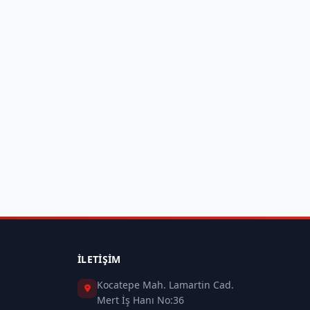
İLETIŞIM
Kocatepe Mah. Lamartin Cad.
Mert İş Hanı No:36