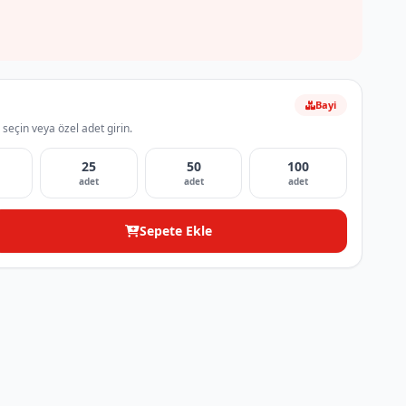
Bayi
 seçin veya özel adet girin.
25
50
100
adet
adet
adet
Sepete Ekle