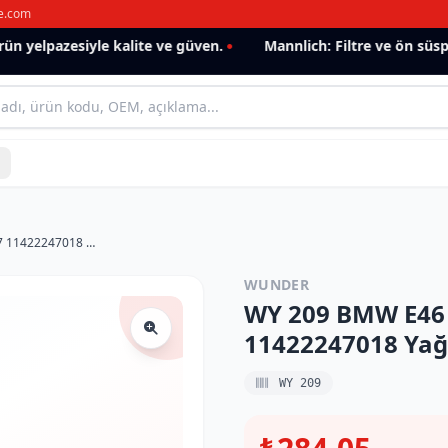
e.com
 yelpazesiyle kalite ve güven.
Mannlich: Filtre ve ön süspan
WY 209 BMW E46 320 d - E39 520 d M47 11422247018 Yağ Filtresi
WUNDER
WY 209 BMW E46 3
11422247018 Yağ 
WY 209