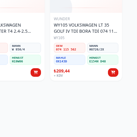
WUNDER
OLKSWAGEN
WY105 VOLKSWAGEN LT 35
R T4 2.4-2.5
GOLF IV TDİ BORA TDİ 074 115
 115 561 Yağ
562 Yağ Filtresi
WY105
MANN
OEM
MANN
W 950/4
074 115 562
HU726/2X
HENGST
MAHLE
HENGST
H19W06
OX143D
E154H D48
₺209,44
+ KDV