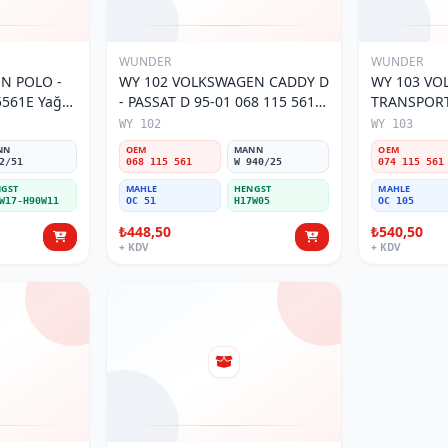
WUNDER
WUNDER
O -
WY 102 VOLKSWAGEN CADDY D
WY 103 V
5561E Yağ
- PASSAT D 95-01 068 115 561
TRANSPORTE
Yağ Filtresi
MOTOR 074
WY 102
WY 103
Filtresi
NN
OEM
MANN
OEM
2/51
068 115 561
W 940/25
074 115 561
GST
MAHLE
HENGST
MAHLE
W17-H90W11
OC 51
H17W05
OC 105
₺448,50
₺540,50
+ KDV
+ KDV