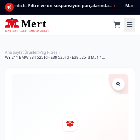
Mannlich: Filtre ve ön süspansiyon parçalarında genişleyen ürün yelpazesiyle kalite ve güven.
Ana Sayfa
Ürünler
Yağ Filtresi
WY 211 BMW E34 525Td - E39 525Td - E38 525Td M51 11422246131 Yağ Filtresi