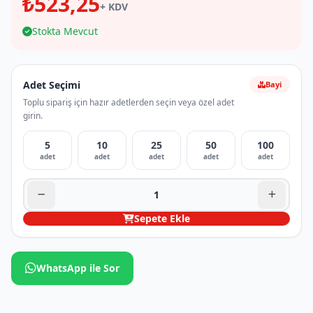
₺523,25
+ KDV
Stokta Mevcut
Adet Seçimi
Bayi
Toplu sipariş için hazır adetlerden seçin veya özel adet
girin.
5
10
25
50
100
adet
adet
adet
adet
adet
Sepete Ekle
WhatsApp ile Sor