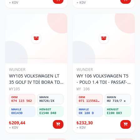
+ KDV
+ KDV
WUNDER
WUNDER
WY105 VOLKSWAGEN LT
WY 106 VOLKSWAGEN T5
35 GOLF IV TDİ BORA TDİ
- POLO 1.4 TDI - PASSAT-
074 115 562 Yağ Filtresi
JETTA 03-11 071 115562 A
WY105
WY 106
Yağ Filtresi
OEM
MANN
OEM
MANN
074 115 562
HU726/2X
071 115562 A
HU 719/7 x
MAHLE
HENGST
MAHLE
HENGST
OX143D
E154H D48
OX 188 D
E19H D83
₺209,44
₺232,30
+ KDV
+ KDV