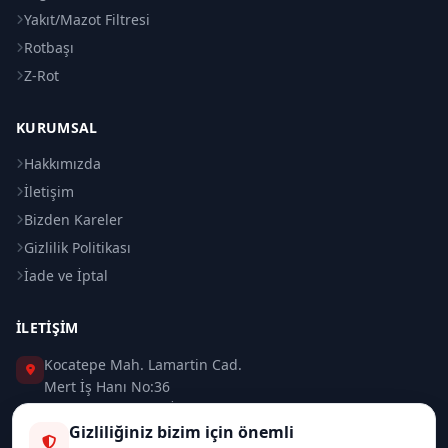
Yakıt/Mazot Filtresi
Rotbaşı
Z-Rot
KURUMSAL
Hakkımızda
İletişim
Bizden Kareler
Gizlilik Politikası
İade ve İptal
İLETIŞIM
Kocatepe Mah. Lamartin Cad.
Mert İş Hanı No:36
Taksim / Beyoğlu / İSTANBUL
Gizliliğiniz bizim için önemli
0 (212) 235 37 83