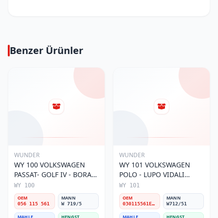
Benzer Ürünler
WUNDER
WUNDER
WY 100 VOLKSWAGEN
WY 101 VOLKSWAGEN
PASSAT- GOLF IV - BORA
POLO - LUPO VIDALI
056 115 561 Yağ Filtresi
030115561E Yağ Filtresi
WY 100
WY 101
OEM
MANN
OEM
MANN
056 115 561
W 719/5
030115561E / 030115561AA / 030115561AB / 030115561AD
W712/51
MAHLE
HENGST
MAHLE
HENGST