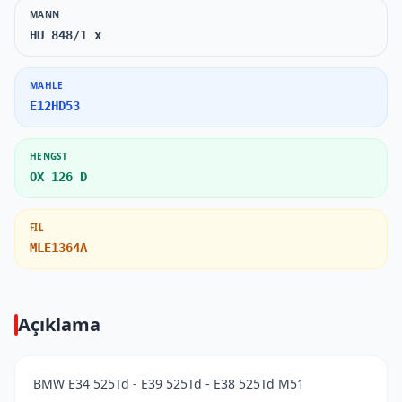
MANN
HU 848/1 x
MAHLE
E12HD53
HENGST
OX 126 D
FIL
MLE1364A
Açıklama
BMW E34 525Td - E39 525Td - E38 525Td M51