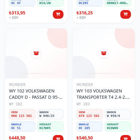
OC 47
H14/2W
OC295
H90W17-H90W11
₺313,95
₺316,25
+ KDV
+ KDV
WUNDER
WUNDER
WY 102 VOLKSWAGEN
WY 103 VOLKSWAGEN
CADDY D - PASSAT D 95-
TRANSPORTER T4 2.4-2.5
01 068 115 561 Yağ
MOTOR 074 115 561 Yağ
WY 102
WY 103
Filtresi
Filtresi
OEM
MANN
OEM
MANN
068 115 561
W 940/25
074 115 561
W 950/4
MAHLE
HENGST
MAHLE
HENGST
OC 51
H17W05
OC 105
H19W06
₺448,50
₺540,50