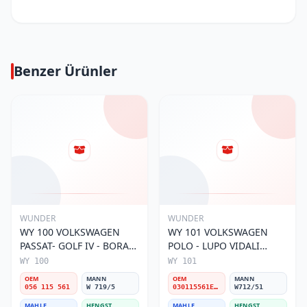
Benzer Ürünler
WUNDER
WUNDER
WY 100 VOLKSWAGEN
WY 101 VOLKSWAGEN
PASSAT- GOLF IV - BORA
POLO - LUPO VIDALI
056 115 561 Yağ Filtresi
030115561E Yağ Filtresi
WY 100
WY 101
OEM
MANN
OEM
MANN
056 115 561
W 719/5
030115561E / 030115561AA / 030115561AB / 030115561AD
W712/51
MAHLE
HENGST
MAHLE
HENGST