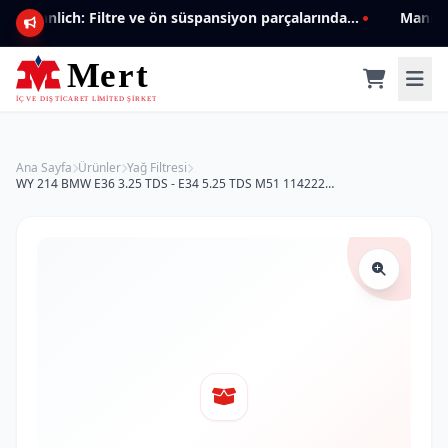
Mannlich: Filtre ve ön süspansiyon parçalarında genişleyen ürün yelpazesiyle kalite ve güven.
Ana Sayfa
Ürünler
Yağ Filtresi
WY 214 BMW E36 3.25 TDS - E34 5.25 TDS M51 11422244332 Yağ Filtresi