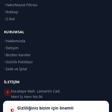
Yakıt/Mazot Filtresi
Rotbaşı
Z-Rot
KURUMSAL
Hakkımızda
İletişim
Bizden Kareler
Gizlilik Politikası
İade ve İptal
İLETIŞIM
Kocatepe Mah. Lamartin Cad.
Mert İş Hanı No:36
Taksim / Beyoğlu / İSTANBUL
Gizliliğiniz bizim için önemli
0 (212) 235 37 83