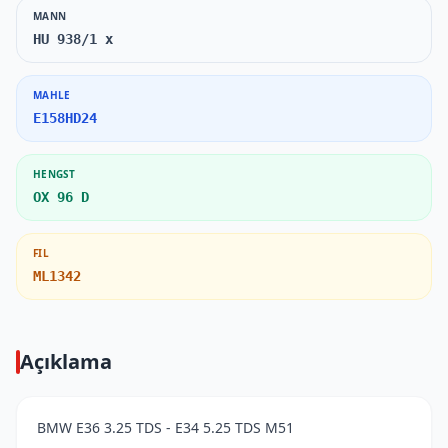
MANN
HU 938/1 x
MAHLE
E158HD24
HENGST
OX 96 D
FIL
ML1342
Açıklama
BMW E36 3.25 TDS - E34 5.25 TDS M51