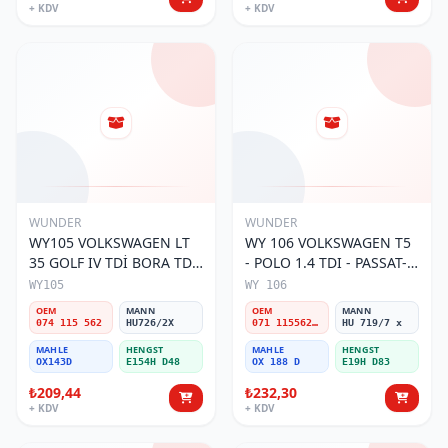
+ KDV
+ KDV
WUNDER
WUNDER
WY105 VOLKSWAGEN LT
WY 106 VOLKSWAGEN T5
35 GOLF IV TDİ BORA TDİ
- POLO 1.4 TDI - PASSAT-
074 115 562 Yağ Filtresi
JETTA 03-11 071 115562 A
WY105
WY 106
Yağ Filtresi
OEM
MANN
OEM
MANN
074 115 562
HU726/2X
071 115562 A
HU 719/7 x
MAHLE
HENGST
MAHLE
HENGST
OX143D
E154H D48
OX 188 D
E19H D83
₺209,44
₺232,30
+ KDV
+ KDV