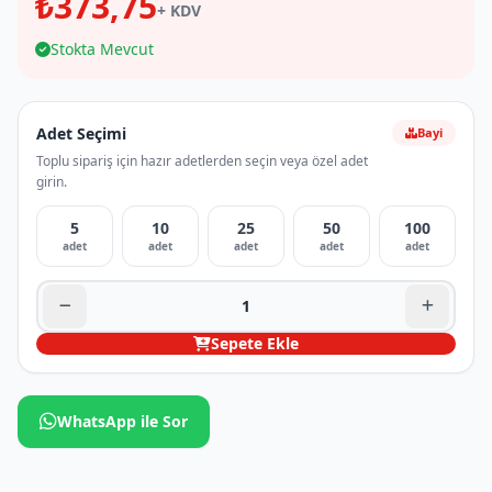
₺373,75
+ KDV
Stokta Mevcut
Adet Seçimi
Bayi
Toplu sipariş için hazır adetlerden seçin veya özel adet
girin.
5
10
25
50
100
adet
adet
adet
adet
adet
Sepete Ekle
WhatsApp ile Sor