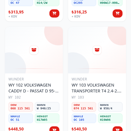
OC 47
H14/2W
OC295
H90W17-H90W11
₺313,95
₺316,25
+ KDV
+ KDV
WUNDER
WUNDER
WY 102 VOLKSWAGEN
WY 103 VOLKSWAGEN
CADDY D - PASSAT D 95-
TRANSPORTER T4 2.4-2.5
01 068 115 561 Yağ
MOTOR 074 115 561 Yağ
WY 102
WY 103
Filtresi
Filtresi
OEM
MANN
OEM
MANN
068 115 561
W 940/25
074 115 561
W 950/4
MAHLE
HENGST
MAHLE
HENGST
OC 51
H17W05
OC 105
H19W06
₺448,50
₺540,50