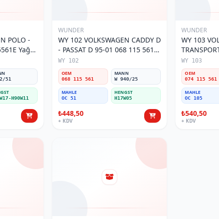
WUNDER
WUNDER
O -
WY 102 VOLKSWAGEN CADDY D
WY 103 V
5561E Yağ
- PASSAT D 95-01 068 115 561
TRANSPORTE
Yağ Filtresi
MOTOR 074
WY 102
WY 103
Filtresi
NN
OEM
MANN
OEM
2/51
068 115 561
W 940/25
074 115 561
GST
MAHLE
HENGST
MAHLE
W17-H90W11
OC 51
H17W05
OC 105
₺448,50
₺540,50
+ KDV
+ KDV