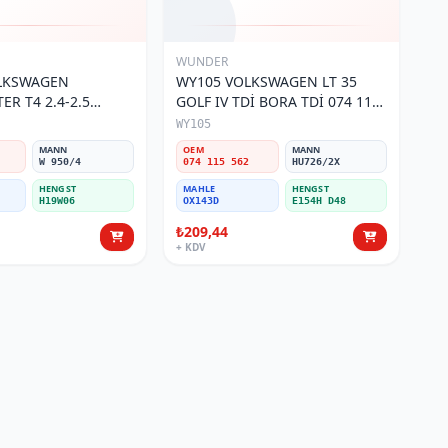
WUNDER
OLKSWAGEN
WY105 VOLKSWAGEN LT 35
R T4 2.4-2.5
GOLF IV TDİ BORA TDİ 074 115
 115 561 Yağ
562 Yağ Filtresi
WY105
MANN
OEM
MANN
W 950/4
074 115 562
HU726/2X
HENGST
MAHLE
HENGST
H19W06
OX143D
E154H D48
₺209,44
+ KDV