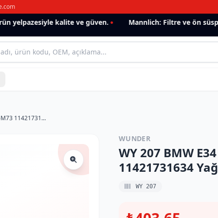
e.com
 yelpazesiyle kalite ve güven.
Mannlich: Filtre ve ön süspan
WY 207 BMW E34 - E32 - E38 - E31 M60-M73 11421731634 Yağ Filtresi
WUNDER
WY 207 BMW E34 -
11421731634 Yağ 
WY 207