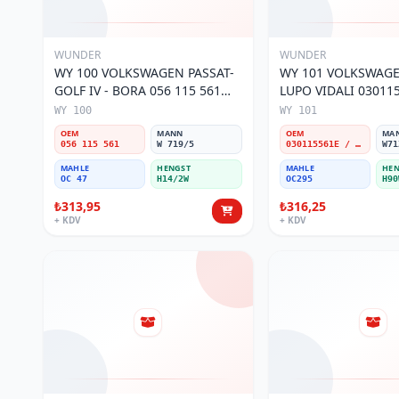
WUNDER
WUNDER
WY 100 VOLKSWAGEN PASSAT-
WY 101 VOLKSWAGEN POL
GOLF IV - BORA 056 115 561
LUPO VIDALI 03011
Yağ Filtresi
Filtresi
WY 100
WY 101
OEM
MANN
OEM
MA
056 115 561
W 719/5
030115561E / 030115561AA / 030115561AB / 030115561AD
W71
MAHLE
HENGST
MAHLE
HEN
OC 47
H14/2W
OC295
H90
₺313,95
₺316,25
+ KDV
+ KDV