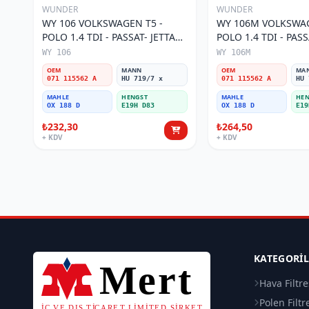
WUNDER
WUNDER
WY 106 VOLKSWAGEN T5 -
WY 106M VOLKSWAG
POLO 1.4 TDI - PASSAT- JETTA
POLO 1.4 TDI - PASS
03-11 071 115562 A Yağ Filtresi
071 115562 A Yağ Fil
WY 106
WY 106M
OEM
MANN
OEM
MA
071 115562 A
HU 719/7 x
071 115562 A
HU 
MAHLE
HENGST
MAHLE
HEN
OX 188 D
E19H D83
OX 188 D
E19
₺232,30
₺264,50
+ KDV
+ KDV
KATEGORI
Hava Filtre
Polen Filtr