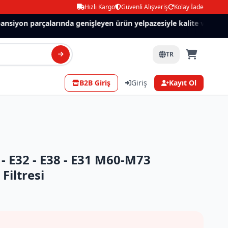
Hızlı Kargo
Güvenli Alışveriş
Kolay İade
siyon parçalarında genişleyen ürün yelpazesiyle kalite ve güven.
TR
B2B Giriş
Giriş
Kayıt Ol
 E32 - E38 - E31 M60-M73
Filtresi