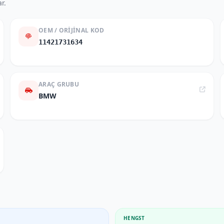
r.
OEM / ORIJINAL KOD
11421731634
ARAÇ GRUBU
BMW
HENGST