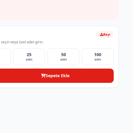
Bayi
 seçin veya özel adet girin.
25
50
100
adet
adet
adet
Sepete Ekle