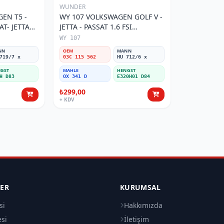
WUNDER
EN T5 -
WY 107 VOLKSWAGEN GOLF V -
AT- JETTA
JETTA - PASSAT 1.6 FSI
tresi
BENZİNLİ 03C 115 562 Yağ
WY 107
Filtresi
NN
OEM
MANN
719/7 x
03C 115 562
HU 712/6 x
GST
MAHLE
HENGST
H D83
OX 341 D
E320H01 D84
₺299,00
+ KDV
LER
KURUMSAL
si
Hakkımızda
esi
İletişim