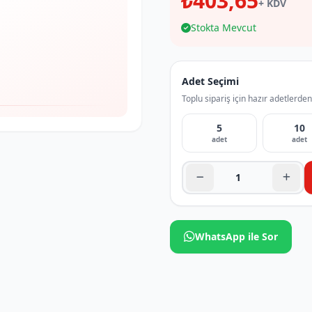
₺403,65
+ KDV
Stokta Mevcut
Adet Seçimi
Toplu sipariş için hazır adetlerden
5
10
adet
adet
WhatsApp ile Sor