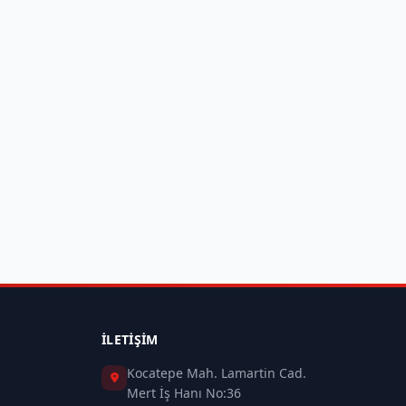
İLETIŞIM
Kocatepe Mah. Lamartin Cad.
Mert İş Hanı No:36