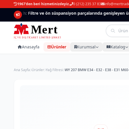
1967'den beri hizmetinizdeyiz.
0 (212) 235 37 83
info@merttrad
Mannlich: Filtre ve ön süspansiyon parçalarında genişleyen ürün
Anasayfa
Ürünler
Kurumsal
Katalog
Ana Sayfa
Ürünler
Yağ Filtresi