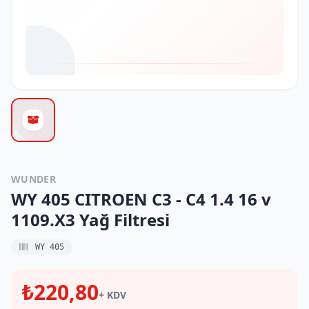
WUNDER
WY 405 CITROEN C3 - C4 1.4 16 v
1109.X3 Yağ Filtresi
WY 405
₺220,80
+ KDV