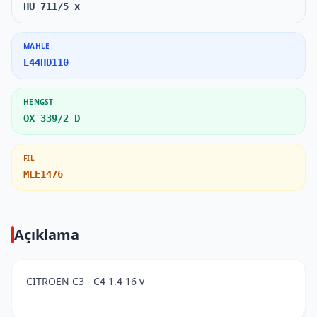
HU 711/5 x
MAHLE
E44HD110
HENGST
OX 339/2 D
FIL
MLE1476
Açıklama
CITROEN C3 - C4 1.4 16 v