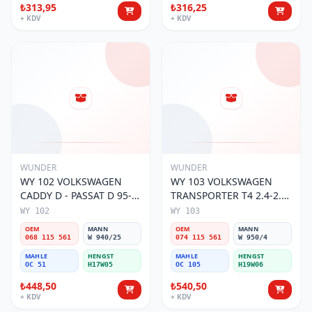
₺313,95
₺316,25
+ KDV
+ KDV
WUNDER
WUNDER
WY 102 VOLKSWAGEN
WY 103 VOLKSWAGEN
CADDY D - PASSAT D 95-
TRANSPORTER T4 2.4-2.5
01 068 115 561 Yağ
MOTOR 074 115 561 Yağ
WY 102
WY 103
Filtresi
Filtresi
OEM
MANN
OEM
MANN
068 115 561
W 940/25
074 115 561
W 950/4
MAHLE
HENGST
MAHLE
HENGST
OC 51
H17W05
OC 105
H19W06
₺448,50
₺540,50
+ KDV
+ KDV