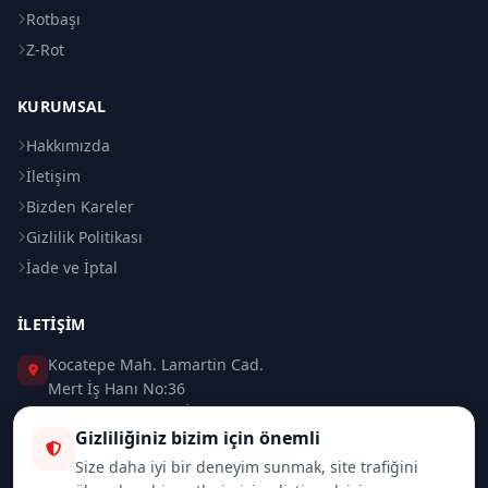
Rotbaşı
Z-Rot
KURUMSAL
Hakkımızda
İletişim
Bizden Kareler
Gizlilik Politikası
İade ve İptal
İLETIŞIM
Kocatepe Mah. Lamartin Cad.
Mert İş Hanı No:36
Taksim / Beyoğlu / İSTANBUL
Gizliliğiniz bizim için önemli
0 (212) 235 37 83
Size daha iyi bir deneyim sunmak, site trafiğini