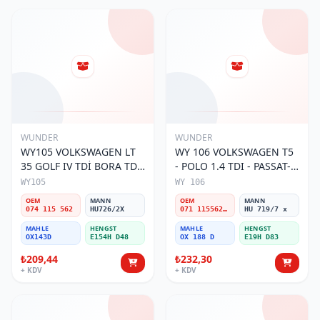
WUNDER
WUNDER
WY105 VOLKSWAGEN LT
WY 106 VOLKSWAGEN T5
35 GOLF IV TDİ BORA TDİ
- POLO 1.4 TDI - PASSAT-
074 115 562 Yağ Filtresi
JETTA 03-11 071 115562 A
WY105
WY 106
Yağ Filtresi
OEM
MANN
OEM
MANN
074 115 562
HU726/2X
071 115562 A
HU 719/7 x
MAHLE
HENGST
MAHLE
HENGST
OX143D
E154H D48
OX 188 D
E19H D83
₺209,44
₺232,30
+ KDV
+ KDV