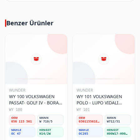
Benzer Ürünler
WUNDER
WUNDER
WY 100 VOLKSWAGEN
WY 101 VOLKSWAGEN
PASSAT- GOLF IV - BORA
POLO - LUPO VIDALI
056 115 561 Yağ Filtresi
030115561E Yağ Filtresi
WY 100
WY 101
OEM
MANN
OEM
MANN
056 115 561
W 719/5
030115561E / 030115561AA / 030115561AB / 030115561AD
W712/51
MAHLE
HENGST
MAHLE
HENGST
OC 47
H14/2W
OC295
H90W17-H90W11