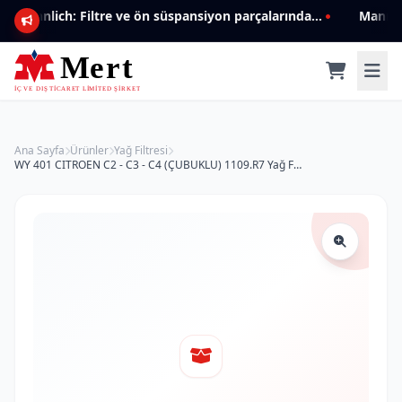
Mannlich: Filtre ve ön süspansiyon parçalarında genişleyen ürün yelpazesiyle kalite ve güven.
Ana Sayfa
Ürünler
Yağ Filtresi
WY 401 CITROEN C2 - C3 - C4 (ÇUBUKLU) 1109.R7 Yağ Filtresi