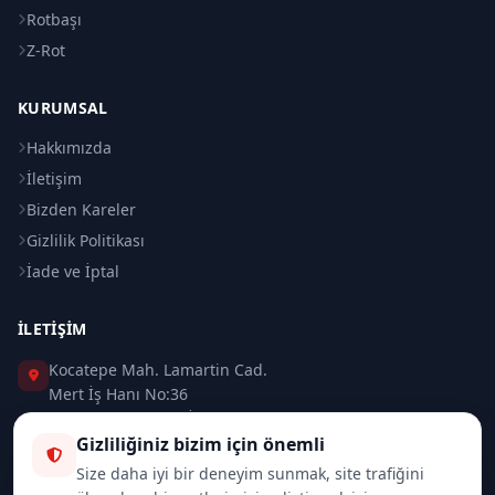
Rotbaşı
Z-Rot
KURUMSAL
Hakkımızda
İletişim
Bizden Kareler
Gizlilik Politikası
İade ve İptal
İLETIŞIM
Kocatepe Mah. Lamartin Cad.
Mert İş Hanı No:36
Taksim / Beyoğlu / İSTANBUL
Gizliliğiniz bizim için önemli
0 (212) 235 37 83
Size daha iyi bir deneyim sunmak, site trafiğini