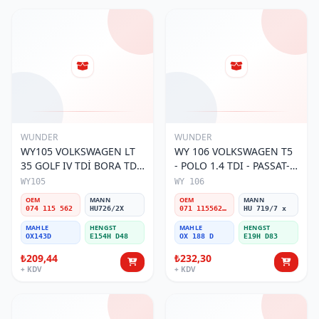
WUNDER
WUNDER
WY105 VOLKSWAGEN LT
WY 106 VOLKSWAGEN T5
35 GOLF IV TDİ BORA TDİ
- POLO 1.4 TDI - PASSAT-
074 115 562 Yağ Filtresi
JETTA 03-11 071 115562 A
WY105
WY 106
Yağ Filtresi
OEM
MANN
OEM
MANN
074 115 562
HU726/2X
071 115562 A
HU 719/7 x
MAHLE
HENGST
MAHLE
HENGST
OX143D
E154H D48
OX 188 D
E19H D83
₺209,44
₺232,30
+ KDV
+ KDV