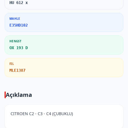
HU 612 x
MAHLE
E35HD102
HENGST
OX 193 D
FIL
MLE1387
Açıklama
CITROEN C2 - C3 - C4 (ÇUBUKLU)