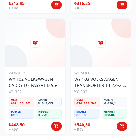
₺313,95
₺316,25
+ KDV
+ KDV
WUNDER
WUNDER
WY 102 VOLKSWAGEN
WY 103 VOLKSWAGEN
CADDY D - PASSAT D 95-
TRANSPORTER T4 2.4-2.5
01 068 115 561 Yağ
MOTOR 074 115 561 Yağ
WY 102
WY 103
Filtresi
Filtresi
OEM
MANN
OEM
MANN
068 115 561
W 940/25
074 115 561
W 950/4
MAHLE
HENGST
MAHLE
HENGST
OC 51
H17W05
OC 105
H19W06
₺448,50
₺540,50
+ KDV
+ KDV