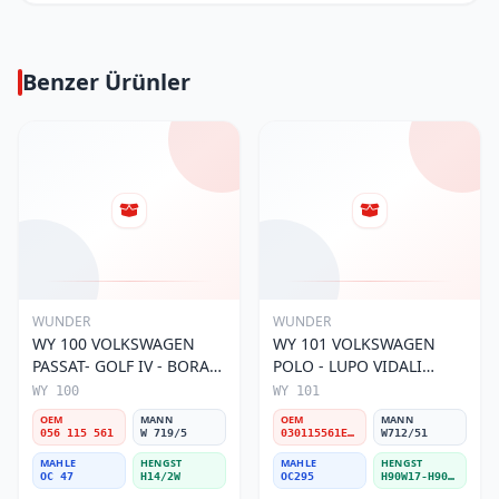
Benzer Ürünler
WUNDER
WUNDER
WY 100 VOLKSWAGEN
WY 101 VOLKSWAGEN
PASSAT- GOLF IV - BORA
POLO - LUPO VIDALI
056 115 561 Yağ Filtresi
030115561E Yağ Filtresi
WY 100
WY 101
OEM
MANN
OEM
MANN
056 115 561
W 719/5
030115561E / 030115561AA / 030115561AB / 030115561AD
W712/51
MAHLE
HENGST
MAHLE
HENGST
OC 47
H14/2W
OC295
H90W17-H90W11