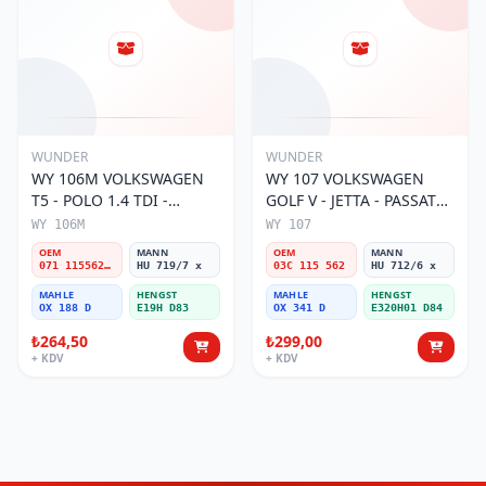
WUNDER
WUNDER
WY 106M VOLKSWAGEN
WY 107 VOLKSWAGEN
T5 - POLO 1.4 TDI -
GOLF V - JETTA - PASSAT
PASSAT- JETTA 071 115562
1.6 FSI BENZİNLİ 03C 115
WY 106M
WY 107
A Yağ Filtresi
562 Yağ Filtresi
OEM
MANN
OEM
MANN
071 115562 A
HU 719/7 x
03C 115 562
HU 712/6 x
MAHLE
HENGST
MAHLE
HENGST
OX 188 D
E19H D83
OX 341 D
E320H01 D84
₺264,50
₺299,00
+ KDV
+ KDV