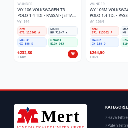
WUNDER
WUNDER
WY 106 VOLKSWAGEN T5 -
WY 106M VOLKSWAG
POLO 1.4 TDI - PASSAT- JETTA
POLO 1.4 TDI - PASS
03-11 071 115562 A Yağ Filtresi
071 115562 A Yağ Fil
WY 106
WY 106M
OEM
MANN
OEM
MA
071 115562 A
HU 719/7 x
071 115562 A
HU 
MAHLE
HENGST
MAHLE
HEN
OX 188 D
E19H D83
OX 188 D
E19
₺232,30
₺264,50
+ KDV
+ KDV
KATEGORI
Hava Filtre
Polen Filtr