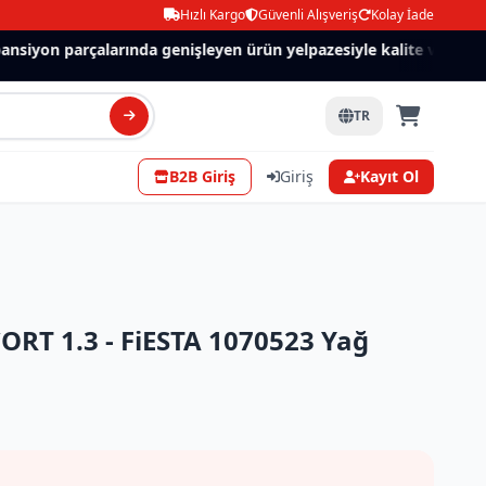
Hızlı Kargo
Güvenli Alışveriş
Kolay İade
siyon parçalarında genişleyen ürün yelpazesiyle kalite ve güven.
TR
B2B Giriş
Giriş
Kayıt Ol
RT 1.3 - FiESTA 1070523 Yağ