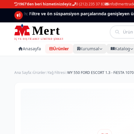
1967'den beri hizmetinizdeyiz.
0 (212) 235 37 83
info@merttrad
Mannlich: Filtre ve ön süspansiyon parçalarında genişleyen ürün
Anasayfa
Ürünler
Kurumsal
Katalog
Ana Sayfa
Ürünler
Yağ Filtresi
WY 550 FORD ESCORT 1.3 - FiESTA 10705