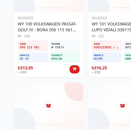
WUNDER
WUNDER
WY 100 VOLKSWAGEN PASSAT-
WY 101 VOLKSWAGEN POL
GOLF IV - BORA 056 115 561
LUPO VIDALI 03011
Yağ Filtresi
Filtresi
WY 100
WY 101
OEM
MANN
OEM
MA
056 115 561
W 719/5
030115561E / 030115561AA / 030115561AB / 030115561AD
W71
MAHLE
HENGST
MAHLE
HEN
OC 47
H14/2W
OC295
H90
₺313,95
₺316,25
+ KDV
+ KDV