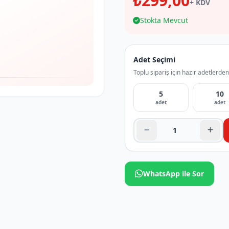
₺299,00
+ KDV
Stokta Mevcut
Adet Seçimi
Toplu sipariş için hazır adetlerden
5
10
adet
adet
WhatsApp ile Sor