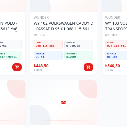
WUNDER
WUNDER
O -
WY 102 VOLKSWAGEN CADDY D
WY 103 V
5561E Yağ
- PASSAT D 95-01 068 115 561
TRANSPORTE
Yağ Filtresi
MOTOR 074
WY 102
WY 103
Filtresi
NN
OEM
MANN
OEM
2/51
068 115 561
W 940/25
074 115 561
GST
MAHLE
HENGST
MAHLE
W17-H90W11
OC 51
H17W05
OC 105
₺448,50
₺540,50
+ KDV
+ KDV