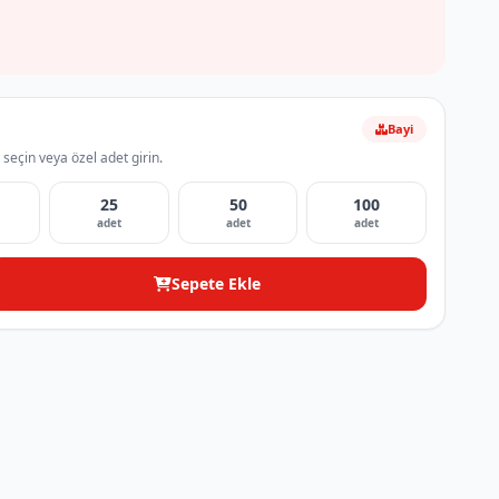
Bayi
 seçin veya özel adet girin.
25
50
100
adet
adet
adet
Sepete Ekle