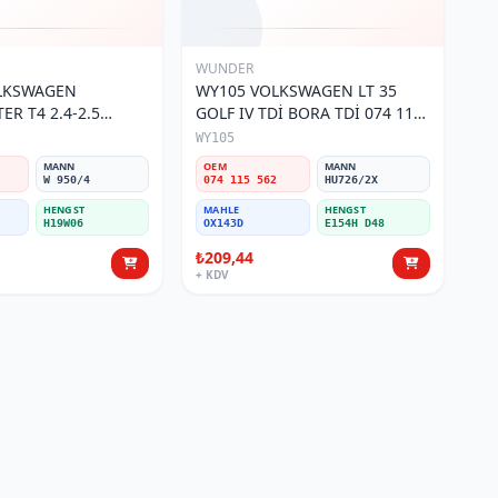
WUNDER
OLKSWAGEN
WY105 VOLKSWAGEN LT 35
R T4 2.4-2.5
GOLF IV TDİ BORA TDİ 074 115
 115 561 Yağ
562 Yağ Filtresi
WY105
MANN
OEM
MANN
W 950/4
074 115 562
HU726/2X
HENGST
MAHLE
HENGST
H19W06
OX143D
E154H D48
₺209,44
+ KDV