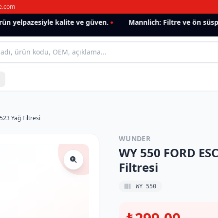
e.com
 yelpazesiyle kalite ve güven.
Mannlich: Filtre ve ön süspan
23 Yağ Filtresi
WUNDER
WY 550 FORD ESCO
Filtresi
WY 550