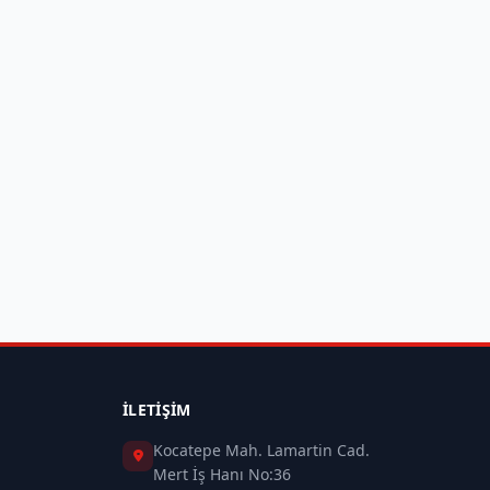
İLETIŞIM
Kocatepe Mah. Lamartin Cad.
Mert İş Hanı No:36