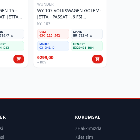
WUNDER
EN T5 -
WY 107 VOLKSWAGEN GOLF V -
AT- JETTA
JETTA - PASSAT 1.6 FSI
tresi
BENZİNLİ 03C 115 562 Yağ
WY 107
Filtresi
NN
OEM
MANN
719/7 x
03C 115 562
HU 712/6 x
GST
MAHLE
HENGST
H D83
OX 341 D
E320H01 D84
₺299,00
+ KDV
LER
KURUMSAL
si
Hakkımızda
esi
İletişim