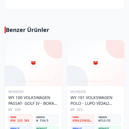
Benzer Ürünler
WUNDER
WUNDER
WY 100 VOLKSWAGEN
WY 101 VOLKSWAGEN
PASSAT- GOLF IV - BORA
POLO - LUPO VIDALI
056 115 561 Yağ Filtresi
030115561E Yağ Filtresi
WY 100
WY 101
OEM
MANN
OEM
MANN
056 115 561
W 719/5
030115561E / 030115561AA / 030115561AB / 030115561AD
W712/51
MAHLE
HENGST
MAHLE
HENGST