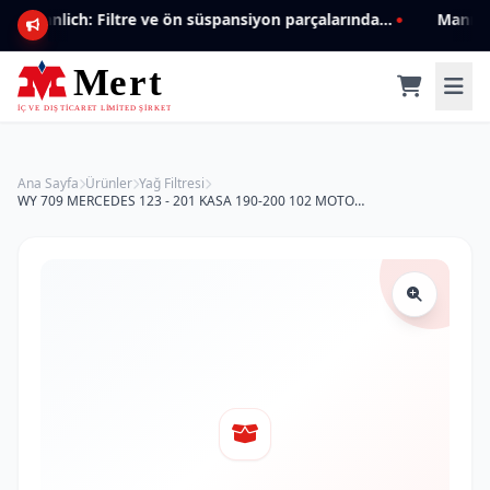
Mannlich: Filtre ve ön süspansiyon parçalarında genişleyen ürün yelpazesiyle kalite ve güven.
Ana Sayfa
Ürünler
Yağ Filtresi
WY 709 MERCEDES 123 - 201 KASA 190-200 102 MOTOR 102 180 0109 Yağ Filtresi