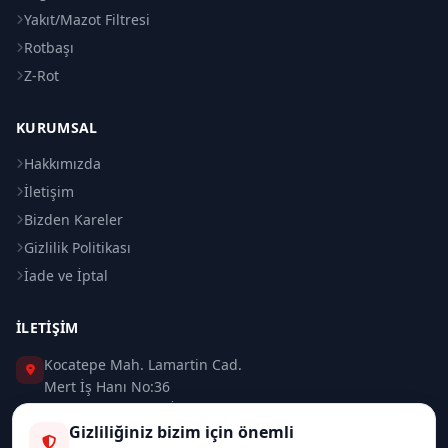
Yakıt/Mazot Filtresi
Rotbaşı
Z-Rot
KURUMSAL
Hakkımızda
İletişim
Bizden Kareler
Gizlilik Politikası
İade ve İptal
İLETIŞIM
Kocatepe Mah. Lamartin Cad.
Mert İş Hanı No:36
Taksim / Beyoğlu / İSTANBUL
Gizliliğiniz bizim için önemli
0 (212) 235 37 83