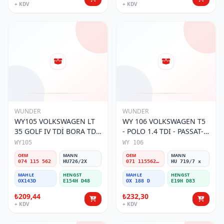
+ KDV
+ KDV
WUNDER
WUNDER
WY105 VOLKSWAGEN LT
WY 106 VOLKSWAGEN T5
35 GOLF IV TDİ BORA TDİ
- POLO 1.4 TDI - PASSAT-
074 115 562 Yağ Filtresi
JETTA 03-11 071 115562 A
WY105
WY 106
Yağ Filtresi
OEM
MANN
OEM
MANN
074 115 562
HU726/2X
071 115562 A
HU 719/7 x
MAHLE
HENGST
MAHLE
HENGST
OX143D
E154H D48
OX 188 D
E19H D83
₺209,44
₺232,30
+ KDV
+ KDV