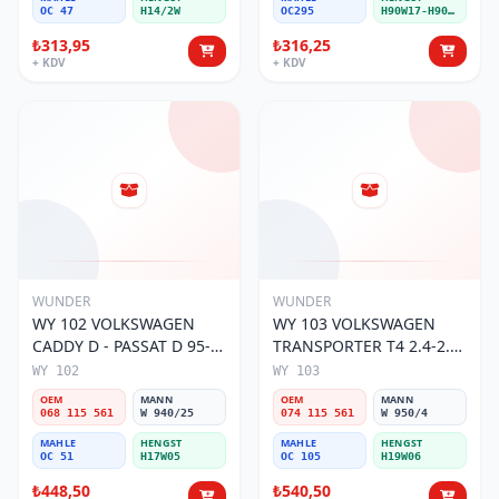
OC 47
H14/2W
OC295
H90W17-H90W11
₺313,95
₺316,25
+ KDV
+ KDV
WUNDER
WUNDER
WY 102 VOLKSWAGEN
WY 103 VOLKSWAGEN
CADDY D - PASSAT D 95-
TRANSPORTER T4 2.4-2.5
01 068 115 561 Yağ
MOTOR 074 115 561 Yağ
WY 102
WY 103
Filtresi
Filtresi
OEM
MANN
OEM
MANN
068 115 561
W 940/25
074 115 561
W 950/4
MAHLE
HENGST
MAHLE
HENGST
OC 51
H17W05
OC 105
H19W06
₺448,50
₺540,50