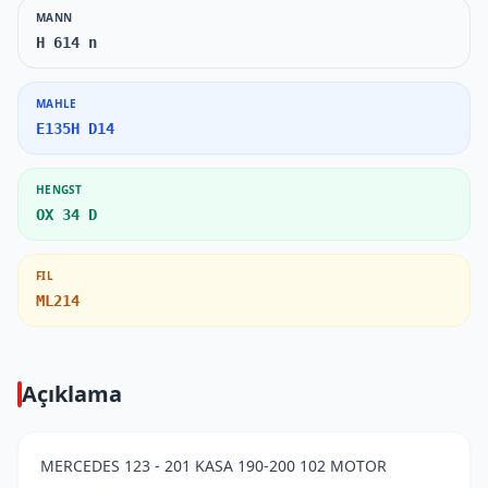
MANN
H 614 n
MAHLE
E135H D14
HENGST
OX 34 D
FIL
ML214
Açıklama
MERCEDES 123 - 201 KASA 190-200 102 MOTOR