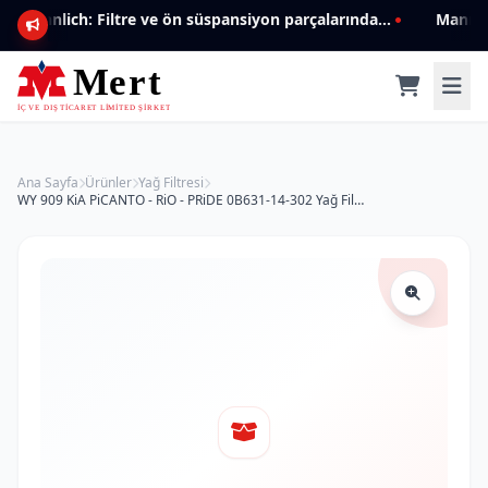
Mannlich: Filtre ve ön süspansiyon parçalarında genişleyen ürün yelpazesiyle kalite ve güven.
Ana Sayfa
Ürünler
Yağ Filtresi
WY 909 KiA PiCANTO - RiO - PRiDE 0B631-14-302 Yağ Filtresi