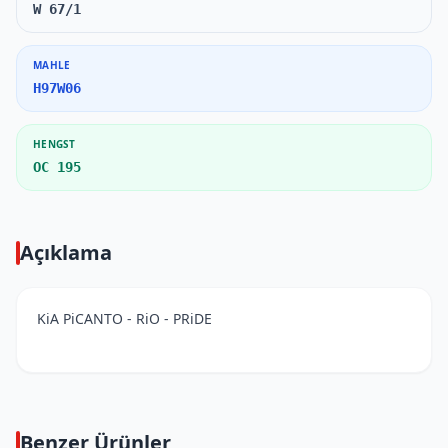
W 67/1
MAHLE
H97W06
HENGST
OC 195
Açıklama
KiA PiCANTO - RiO - PRiDE
Benzer Ürünler