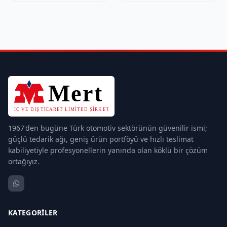
1967'den bugüne Türk otomotiv sektörünün güvenilir ismi;
güçlü tedarik ağı, geniş ürün portföyü ve hızlı teslimat
kabiliyetiyle profesyonellerin yanında olan köklü bir çözüm
ortağıyız.
KATEGORILER