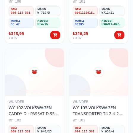
056 115 561 Yağ Filtresi
030115561E Yağ Filtresi
WY 100
WY 101
OEM
MANN
OEM
MANN
056 115 561
W 719/5
030115561E / 030115561AA / 030115561AB / 030115561AD
W712/51
MAHLE
HENGST
MAHLE
HENGST
OC 47
H14/2W
OC295
H90W17-H90W11
₺313,95
₺316,25
+ KDV
+ KDV
WUNDER
WUNDER
WY 102 VOLKSWAGEN
WY 103 VOLKSWAGEN
CADDY D - PASSAT D 95-
TRANSPORTER T4 2.4-2.5
01 068 115 561 Yağ
MOTOR 074 115 561 Yağ
WY 102
WY 103
Filtresi
Filtresi
OEM
MANN
OEM
MANN
068 115 561
W 940/25
074 115 561
W 950/4