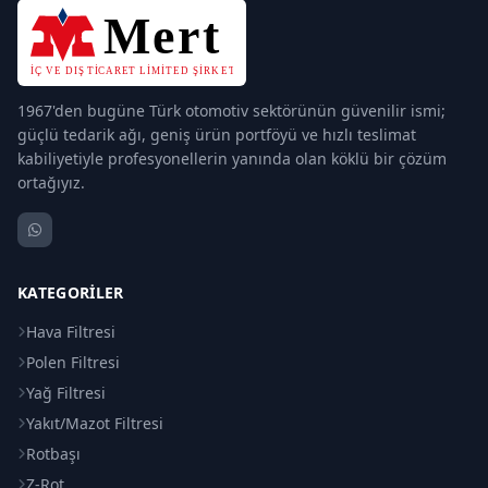
1967'den bugüne Türk otomotiv sektörünün güvenilir ismi;
güçlü tedarik ağı, geniş ürün portföyü ve hızlı teslimat
kabiliyetiyle profesyonellerin yanında olan köklü bir çözüm
ortağıyız.
KATEGORILER
Hava Filtresi
Polen Filtresi
Yağ Filtresi
Yakıt/Mazot Filtresi
Rotbaşı
Z-Rot