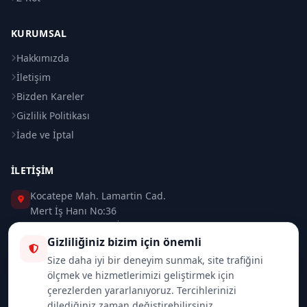
KURUMSAL
Hakkımızda
İletişim
Bizden Kareler
Gizlilik Politikası
İade ve İptal
İLETIŞIM
Kocatepe Mah. Lamartin Cad.
Mert İş Hanı No:36
Taksim / Beyoğlu / İSTANBUL
Gizliliğiniz bizim için önemli
0 (212) 235 37 83
Size daha iyi bir deneyim sunmak, site trafiğini
ölçmek ve hizmetlerimizi geliştirmek için
0 (532) 418 08 46
çerezlerden yararlanıyoruz. Tercihlerinizi
dilediğiniz zaman değiştirebilirsiniz.
info@merttrade.com