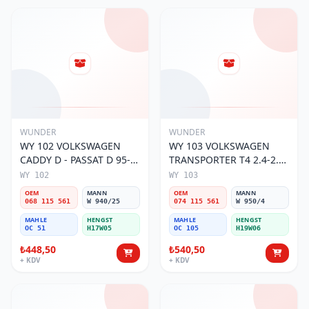
WUNDER
WUNDER
WY 102 VOLKSWAGEN
WY 103 VOLKSWAGEN
CADDY D - PASSAT D 95-
TRANSPORTER T4 2.4-2.5
01 068 115 561 Yağ
MOTOR 074 115 561 Yağ
WY 102
WY 103
Filtresi
Filtresi
OEM
MANN
OEM
MANN
068 115 561
W 940/25
074 115 561
W 950/4
MAHLE
HENGST
MAHLE
HENGST
OC 51
H17W05
OC 105
H19W06
₺448,50
₺540,50
+ KDV
+ KDV