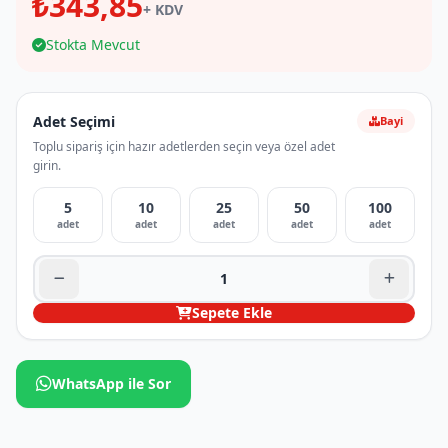
₺343,85
+ KDV
Stokta Mevcut
Adet Seçimi
Bayi
Toplu sipariş için hazır adetlerden seçin veya özel adet
girin.
5
10
25
50
100
adet
adet
adet
adet
adet
Sepete Ekle
WhatsApp ile Sor