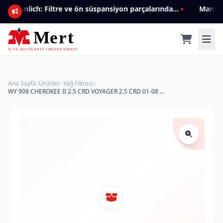
Mannlich: Filtre ve ön süspansiyon parçalarında genişleyen ürün yelpazesiyle kalite ve güven.
Ana Sayfa
Ürünler
Yağ Filtresi
WY 908 CHEROKEE II 2.5 CRD VOYAGER 2.5 CRD 01-08 05069083AA Yağ Filtresi