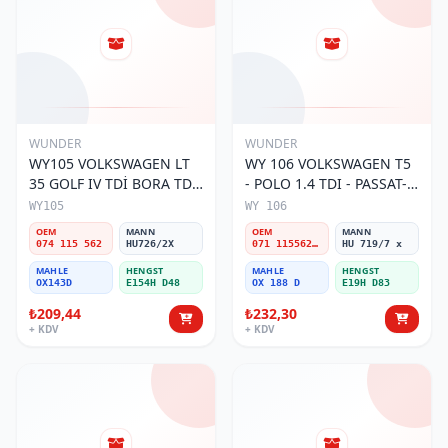
WUNDER
WUNDER
WY105 VOLKSWAGEN LT
WY 106 VOLKSWAGEN T5
35 GOLF IV TDİ BORA TDİ
- POLO 1.4 TDI - PASSAT-
074 115 562 Yağ Filtresi
JETTA 03-11 071 115562 A
WY105
WY 106
Yağ Filtresi
OEM
MANN
OEM
MANN
074 115 562
HU726/2X
071 115562 A
HU 719/7 x
MAHLE
HENGST
MAHLE
HENGST
OX143D
E154H D48
OX 188 D
E19H D83
₺209,44
₺232,30
+ KDV
+ KDV