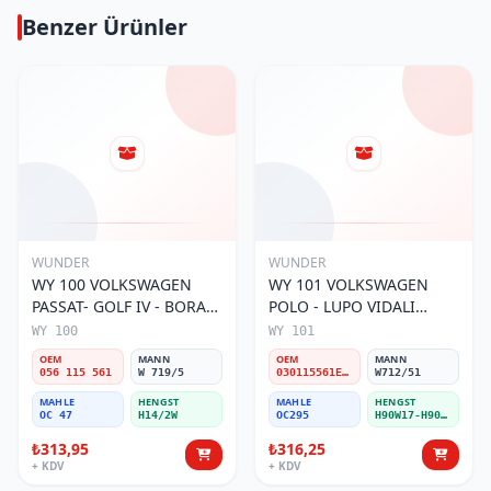
Benzer Ürünler
WUNDER
WUNDER
WY 100 VOLKSWAGEN
WY 101 VOLKSWAGEN
PASSAT- GOLF IV - BORA
POLO - LUPO VIDALI
056 115 561 Yağ Filtresi
030115561E Yağ Filtresi
WY 100
WY 101
OEM
MANN
OEM
MANN
056 115 561
W 719/5
030115561E / 030115561AA / 030115561AB / 030115561AD
W712/51
MAHLE
HENGST
MAHLE
HENGST
OC 47
H14/2W
OC295
H90W17-H90W11
₺313,95
₺316,25
+ KDV
+ KDV