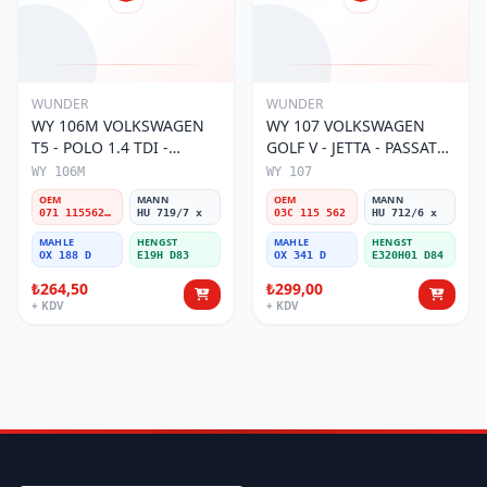
WUNDER
WUNDER
WY 106M VOLKSWAGEN
WY 107 VOLKSWAGEN
T5 - POLO 1.4 TDI -
GOLF V - JETTA - PASSAT
PASSAT- JETTA 071 115562
1.6 FSI BENZİNLİ 03C 115
WY 106M
WY 107
A Yağ Filtresi
562 Yağ Filtresi
OEM
MANN
OEM
MANN
071 115562 A
HU 719/7 x
03C 115 562
HU 712/6 x
MAHLE
HENGST
MAHLE
HENGST
OX 188 D
E19H D83
OX 341 D
E320H01 D84
₺264,50
₺299,00
+ KDV
+ KDV