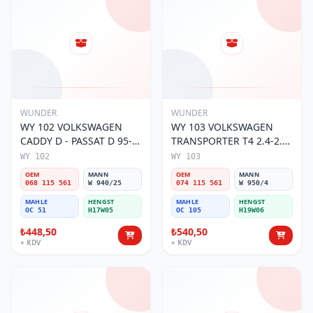
WUNDER
WUNDER
WY 102 VOLKSWAGEN
WY 103 VOLKSWAGEN
CADDY D - PASSAT D 95-
TRANSPORTER T4 2.4-2.5
01 068 115 561 Yağ
MOTOR 074 115 561 Yağ
WY 102
WY 103
Filtresi
Filtresi
OEM
MANN
OEM
MANN
068 115 561
W 940/25
074 115 561
W 950/4
MAHLE
HENGST
MAHLE
HENGST
OC 51
H17W05
OC 105
H19W06
₺448,50
₺540,50
+ KDV
+ KDV