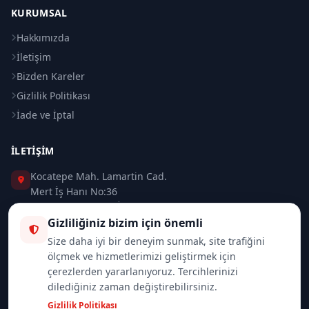
KURUMSAL
Hakkımızda
İletişim
Bizden Kareler
Gizlilik Politikası
İade ve İptal
İLETIŞIM
Kocatepe Mah. Lamartin Cad.
Mert İş Hanı No:36
Taksim / Beyoğlu / İSTANBUL
Gizliliğiniz bizim için önemli
0 (212) 235 37 83
Size daha iyi bir deneyim sunmak, site trafiğini
ölçmek ve hizmetlerimizi geliştirmek için
0 (532) 418 08 46
çerezlerden yararlanıyoruz. Tercihlerinizi
dilediğiniz zaman değiştirebilirsiniz.
info@merttrade.com
Gizlilik Politikası