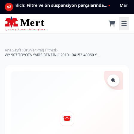
Mannlich: Filtre ve ön süspansiyon parçalarında genişleyen ürün yelpazesiyle kalite ve güven.
Ana Sayfa
Ürünler
Yağ Filtresi
WY 907 TOYOTA YARİS BENZİNLİ 2010+ 04152-40060 Yağ Filtresi