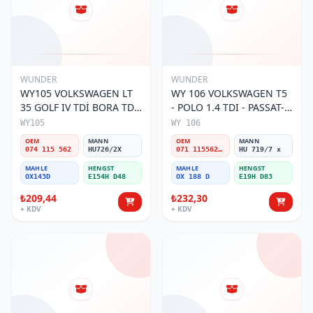
WUNDER
WUNDER
WY105 VOLKSWAGEN LT
WY 106 VOLKSWAGEN T5
35 GOLF IV TDİ BORA TDİ
- POLO 1.4 TDI - PASSAT-
074 115 562 Yağ Filtresi
JETTA 03-11 071 115562 A
WY105
WY 106
Yağ Filtresi
OEM
MANN
OEM
MANN
074 115 562
HU726/2X
071 115562 A
HU 719/7 x
MAHLE
HENGST
MAHLE
HENGST
OX143D
E154H D48
OX 188 D
E19H D83
₺209,44
₺232,30
+ KDV
+ KDV