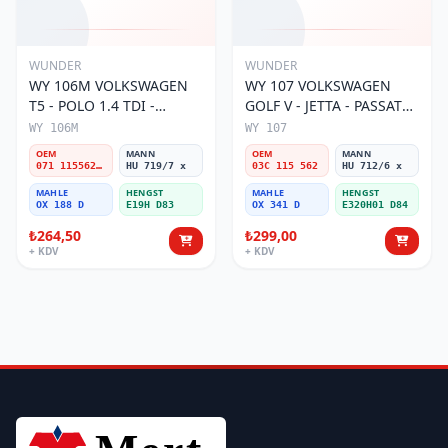
WUNDER
WUNDER
WY 106M VOLKSWAGEN
WY 107 VOLKSWAGEN
T5 - POLO 1.4 TDI -
GOLF V - JETTA - PASSAT
PASSAT- JETTA 071 115562
1.6 FSI BENZİNLİ 03C 115
WY 106M
WY 107
A Yağ Filtresi
562 Yağ Filtresi
OEM
MANN
OEM
MANN
071 115562 A
HU 719/7 x
03C 115 562
HU 712/6 x
MAHLE
HENGST
MAHLE
HENGST
OX 188 D
E19H D83
OX 341 D
E320H01 D84
₺264,50
₺299,00
+ KDV
+ KDV