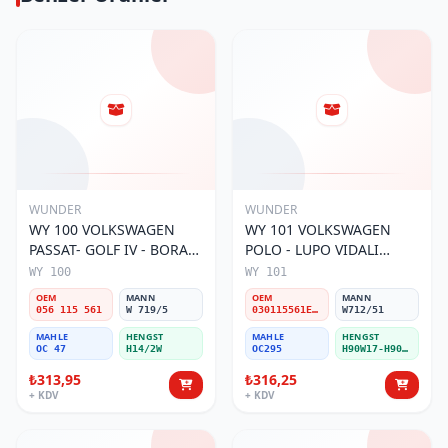
WUNDER
WUNDER
WY 100 VOLKSWAGEN
WY 101 VOLKSWAGEN
PASSAT- GOLF IV - BORA
POLO - LUPO VIDALI
056 115 561 Yağ Filtresi
030115561E Yağ Filtresi
WY 100
WY 101
OEM
MANN
OEM
MANN
056 115 561
W 719/5
030115561E / 030115561AA / 030115561AB / 030115561AD
W712/51
MAHLE
HENGST
MAHLE
HENGST
OC 47
H14/2W
OC295
H90W17-H90W11
₺313,95
₺316,25
+ KDV
+ KDV