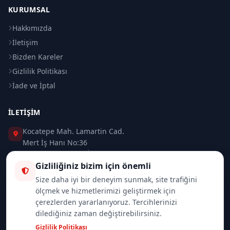
KURUMSAL
Hakkımızda
İletişim
Bizden Kareler
Gizlilik Politikası
İade ve İptal
İLETIŞIM
Kocatepe Mah. Lamartin Cad.
Mert İş Hanı No:36
Taksim / Beyoğlu / İSTANBUL
Gizliliğiniz bizim için önemli
0 (212) 235 37 83
Size daha iyi bir deneyim sunmak, site trafiğini
ölçmek ve hizmetlerimizi geliştirmek için
0 (532) 418 08 46
çerezlerden yararlanıyoruz. Tercihlerinizi
dilediğiniz zaman değiştirebilirsiniz.
info@merttrade.com
Gizlilik Politikası