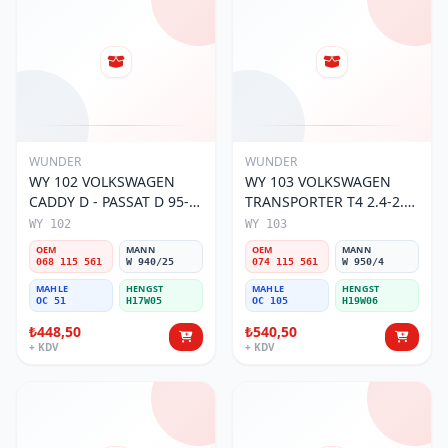
WUNDER
WUNDER
WY 102 VOLKSWAGEN
WY 103 VOLKSWAGEN
CADDY D - PASSAT D 95-
TRANSPORTER T4 2.4-2.5
01 068 115 561 Yağ
MOTOR 074 115 561 Yağ
WY 102
WY 103
Filtresi
Filtresi
OEM
MANN
OEM
MANN
068 115 561
W 940/25
074 115 561
W 950/4
MAHLE
HENGST
MAHLE
HENGST
OC 51
H17W05
OC 105
H19W06
₺448,50
₺540,50
+ KDV
+ KDV