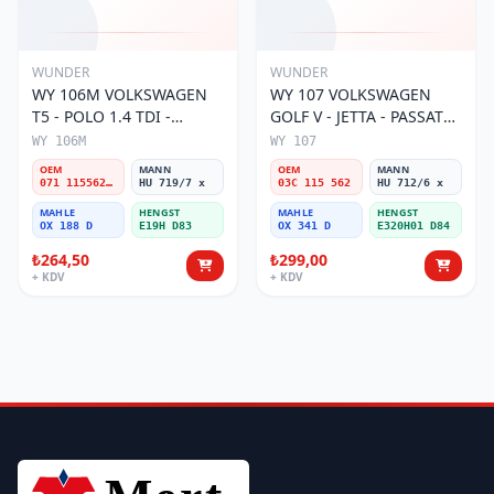
WUNDER
WUNDER
WY 106M VOLKSWAGEN
WY 107 VOLKSWAGEN
T5 - POLO 1.4 TDI -
GOLF V - JETTA - PASSAT
PASSAT- JETTA 071 115562
1.6 FSI BENZİNLİ 03C 115
WY 106M
WY 107
A Yağ Filtresi
562 Yağ Filtresi
OEM
MANN
OEM
MANN
071 115562 A
HU 719/7 x
03C 115 562
HU 712/6 x
MAHLE
HENGST
MAHLE
HENGST
OX 188 D
E19H D83
OX 341 D
E320H01 D84
₺264,50
₺299,00
+ KDV
+ KDV