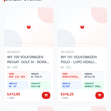
WUNDER
WUNDER
WY 100 VOLKSWAGEN
WY 101 VOLKSWAGEN
PASSAT- GOLF IV - BORA
POLO - LUPO VIDALI
056 115 561 Yağ Filtresi
030115561E Yağ Filtresi
WY 100
WY 101
OEM
MANN
OEM
MANN
056 115 561
W 719/5
030115561E / 030115561AA / 030115561AB / 030115561AD
W712/51
MAHLE
HENGST
MAHLE
HENGST
OC 47
H14/2W
OC295
H90W17-H90W11
₺313,95
₺316,25
+ KDV
+ KDV