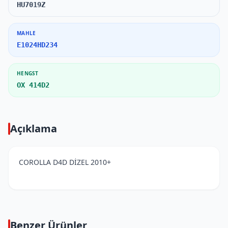
HU7019Z
MAHLE
E1024HD234
HENGST
OX 414D2
Açıklama
COROLLA D4D DİZEL 2010+
Benzer Ürünler