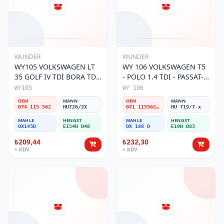
WUNDER
WUNDER
WY105 VOLKSWAGEN LT
WY 106 VOLKSWAGEN T5
35 GOLF IV TDİ BORA TDİ
- POLO 1.4 TDI - PASSAT-
074 115 562 Yağ Filtresi
JETTA 03-11 071 115562 A
WY105
WY 106
Yağ Filtresi
OEM
MANN
OEM
MANN
074 115 562
HU726/2X
071 115562 A
HU 719/7 x
MAHLE
HENGST
MAHLE
HENGST
OX143D
E154H D48
OX 188 D
E19H D83
₺209,44
₺232,30
+ KDV
+ KDV