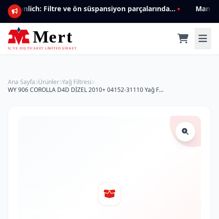
Mannlich: Filtre ve ön süspansiyon parçalarında genişleyen ürün yelpazesiyle kalite ve güven.
Ana Sayfa
Ürünler
Yağ Filtresi
WY 906 COROLLA D4D DİZEL 2010+ 04152-31110 Yağ Filtresi