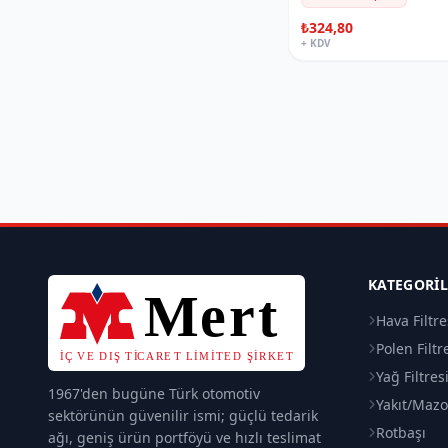
₺324,80
+ KDV
KATEGORI
Hava Filtre
Polen Filtr
Yağ Filtres
1967'den bugüne Türk otomotiv
Yakıt/Mazot
sektörünün güvenilir ismi; güçlü tedarik
Rotbaşı
ağı, geniş ürün portföyü ve hızlı teslimat