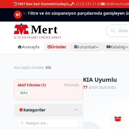
1967'den beri hizmetinizdeyiz.
0 (212) 235 37 83
info@merttrad
Mannlich: Filtre ve ön süspansiyon parçalarında genişleyen ürün
Anasayfa
Ürünler
Kurumsal
Katalog
Ana Sayfa
Ürünler
KIA
KIA Uyumlu
Aktif Filtreler (1)
Temizle
77
ürün bulundu
KIA
×
Kategoriler