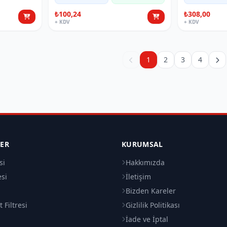
₺100,24
₺308,00
+ KDV
+ KDV
1
2
3
4
LER
KURUMSAL
si
Hakkımızda
esi
İletişim
i
Bizden Kareler
 Filtresi
Gizlilik Politikası
İade ve İptal