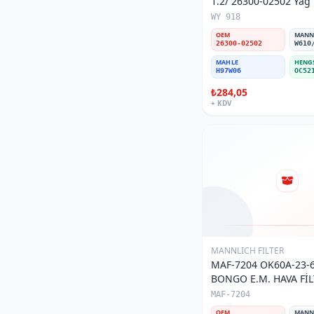
1.2/ 26300-02502 Yağ F
MAHLE
0
WY 918
JAPANPARTS
0
OEM
MAN
26300-02502
W610
KRAFTVOLL
0
MAHLE
HENG
FEBI BILSTEIN
0
H97W06
OC52
LOTUS
0
₺284,05
+ KDV
DELPHI
0
MANN FILTER
0
UFI
0
ELF
0
ŞAMPİYON FİLTRE
0
SARDES
0
MAISS ORİJİNAL
0
MANNLICH FILTER
MAF-7204 OK60A-23-6
Herth+Buss
0
BONGO E.M. HAVA FİL
PURFLUX
0
MAF-7204
OEM
MAN