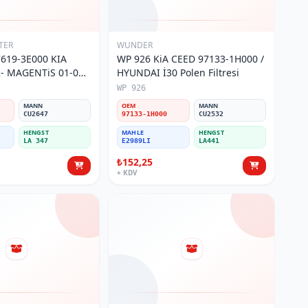
TER
WUNDER
619-3E000 KIA
WP 926 KiA CEED 97133-1H000 /
-06
HYUNDAI İ30 Polen Filtresi
i
WP 926
MANN
OEM
MANN
CU2647
97133-1H000
CU2532
HENGST
MAHLE
HENGST
LA 347
E2989LI
LA441
₺152,25
+ KDV