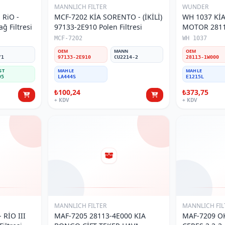
MANNLICH FILTER
WUNDER
 RiO -
MCF-7202 KİA SORENTO - (İKİLİ)
WH 1037 KİA 
ğ Filtresi
97133-2E910 Polen Filtresi
MOTOR 2811
Filtresi
MCF-7202
WH 1037
N
OEM
MANN
OEM
/1
97133-2E910
CU2214-2
28113-1W000
ST
MAHLE
MAHLE
95
LA444S
E1215L
₺100,24
₺373,75
+ KDV
+ KDV
MANNLICH FILTER
MANNLICH FIL
 RİO III
MAF-7205 28113-4E000 KIA
MAF-7209 O