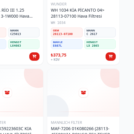
WUNDER
RİO III 1.25
WH 1034 KİA PİCANTO 04>
3-1W000 Hava
28113-07100 Hava Filtresi
WH 1034
MANN
OEM
MANN
C25013
28113-07100
C 2617
HENGST
MAHLE
HENGST
LX4083
E687L
LX 2865
₺373,75
+ KDV
TER
MANNLICH FILTER
K59223603C KIA
MAF-7206 01K080266 (28113-