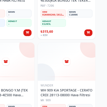
4 HAVA FİLTRESİ
4E500)KIA BONGO TEK TEKER
HAVA FİLTRESİ
MAF-7206
MANN
OEM
MANN
-
01K080266/28113-4E500
C16006
HENGST
HENGST
-
E1283L
₺315,60
+ KDV
WUNDER
A BONGO Y.M (TEK
WH 909 KiA SPORTAGE - CERATO
3-4E500 Hava
CRDI 28113-08000 Hava Filtresi
WH 909
MANN
OEM
MANN