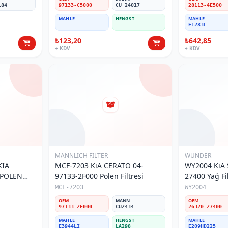
184
97133-C5000
CU 24017
28113-4E500
MAHLE
HENGST
MAHLE
-
-
E1283L
₺123,20
₺642,85
+ KDV
+ KDV
MANNLICH FILTER
WUNDER
KIA
MCF-7203 KiA CERATO 04-
WY2004 KiA
 POLEN
97133-2F000 Polen Filtresi
27400 Yağ Fil
MCF-7203
WY2004
OEM
MANN
OEM
97133-2F000
CU2434
26320-27400
MAHLE
HENGST
MAHLE
E3944LI
LA298
E209HD225