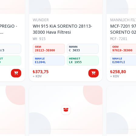
WUNDER
MANNLICH FIL
PREGiO -
WH 915 KiA SORENTO 28113-
MCF-7201 97
3E000 Hava Filtresi
SORENTO 02- MAGENTiS 01
Polen Filtres
WH 915
MCF-7201
N
OEM
MANN
OEM
0/3
28113-3E000
C 3033
97619-3E000
ST
MAHLE
HENGST
MAHLE
9
E1204L
LX 1955
E2907LI
₺373,75
₺258,80
+ KDV
+ KDV