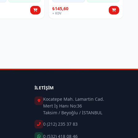
₺145,60
+ KDV
İLETIŞIM
Kocatepe Mah. Lamartin Cad.
Mert İş Hanı No:36
Taksim / Beyoğlu / İSTANBUL
0 (212) 235 37 83
0 (532) 418 08 46