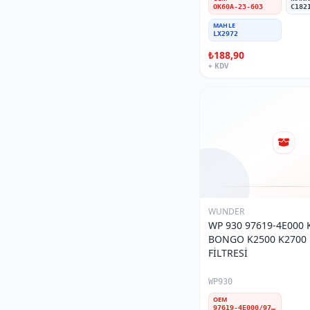
TÜRK MALI İMALAT
0
OK60A-23-603
C182
ORİJİNAL LAND ROVER
0
MAHLE
LX2972
T.W.C. ITALY
0
₺188,90
+ KDV
FORD OTOSAN
0
FLEETGUARD
0
FUJI
0
BOSCH
0
WUNDER
WP 930 97619-4E000 
BONGO K2500 K2700
FİLTRESİ
WP930
OEM
97619-4E000/97164-4E000/97164-4E010