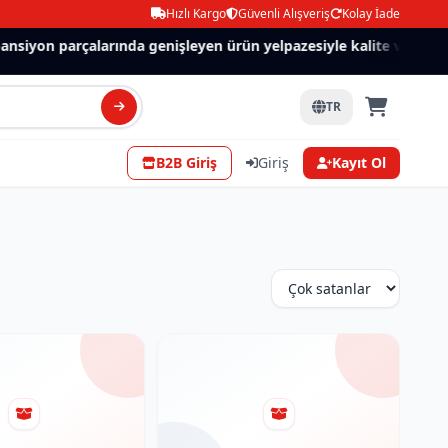
Hızlı Kargo
Güvenli Alışveriş
Kolay İade
siyon parçalarında genişleyen ürün yelpazesiyle kalite ve güven.
TR
B2B Giriş
Giriş
Kayıt Ol