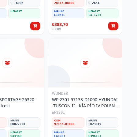
C 16006
28113-08000
C 2631
HENGST
MAHLE
HENGST
-
E1044L
LX 1785
₺388,70
+ KDV
WUNDER
 SPORTAGE 26320-
WP 2301 97133-D1000 HYUNDAI
tresi
-TUSCON II - KİA RİO IV POLEN
FİLTRESİ
WP2301
MANN
OEM
MANN
HU822/5X
97133-D1000
CU23019
HENGST
MAHLE
HENGST
OX436D
LA1283
E4961LI