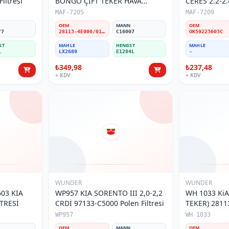
iltresi
BONGO ÇİFT TEKER HAVA
CERES 2.2-2.
FİLTRESİ
MAF-7205
MAF-7209
N
OEM
MANN
OEM
/7
28113-4E000/01K080267
C16007
OK59223603C
ST
MAHLE
HENGST
MAHLE
1
LX2689
E1284L
-
₺349,98
₺237,48
+ KDV
+ KDV
WUNDER
WUNDER
03 KIA
WP957 KIA SORENTO III 2,0-2,2
WH 1033 Ki
TRESİ
CRDİ 97133-C5000 Polen Filtresi
TEKER) 2811
Filtresi
WP957
WH 1033
N
OEM
MANN
OEM