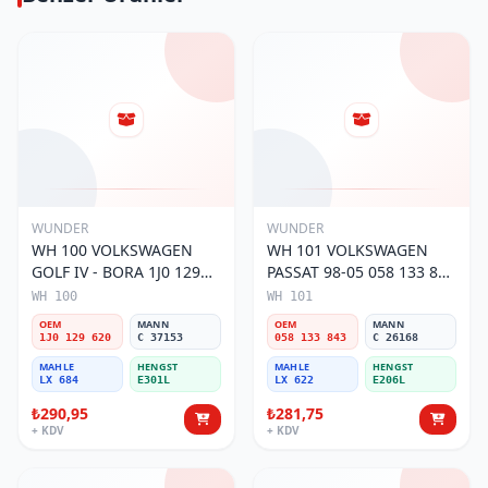
WUNDER
WUNDER
WH 100 VOLKSWAGEN
WH 101 VOLKSWAGEN
GOLF IV - BORA 1J0 129
PASSAT 98-05 058 133 843
620 Hava Filtresi
Hava Filtresi
WH 100
WH 101
OEM
MANN
OEM
MANN
1J0 129 620
C 37153
058 133 843
C 26168
MAHLE
HENGST
MAHLE
HENGST
LX 684
E301L
LX 622
E206L
₺290,95
₺281,75
+ KDV
+ KDV