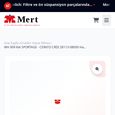
Mannlich: Filtre ve ön süspansiyon parçalarında genişleyen ürün yelpazesiyle kalite ve güven.
Ana Sayfa
Ürünler
Hava Filtresi
WH 909 KiA SPORTAGE - CERATO CRDI 28113-08000 Hava Filtresi