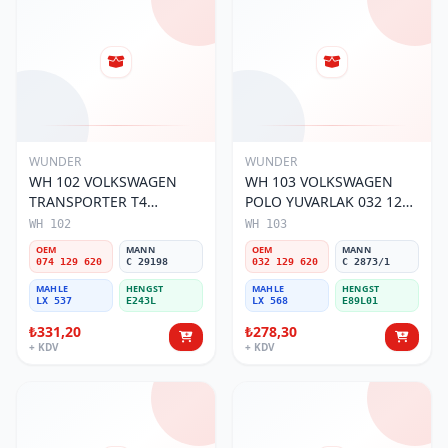
WUNDER
WUNDER
WH 102 VOLKSWAGEN
WH 103 VOLKSWAGEN
TRANSPORTER T4
POLO YUVARLAK 032 129
(SÜNGERSiZ) 074 129 620
620 Hava Filtresi
WH 102
WH 103
Hava Filtresi
OEM
MANN
OEM
MANN
074 129 620
C 29198
032 129 620
C 2873/1
MAHLE
HENGST
MAHLE
HENGST
LX 537
E243L
LX 568
E89L01
₺331,20
₺278,30
+ KDV
+ KDV