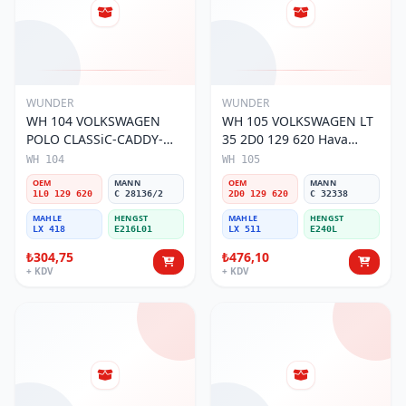
WUNDER
WUNDER
WH 104 VOLKSWAGEN
WH 105 VOLKSWAGEN LT
POLO CLASSiC-CADDY-
35 2D0 129 620 Hava
SEAT iBiZA 1L0 129 620
Filtresi
WH 104
WH 105
Hava Filtresi
OEM
MANN
OEM
MANN
1L0 129 620
C 28136/2
2D0 129 620
C 32338
MAHLE
HENGST
MAHLE
HENGST
LX 418
E216L01
LX 511
E240L
₺304,75
₺476,10
+ KDV
+ KDV