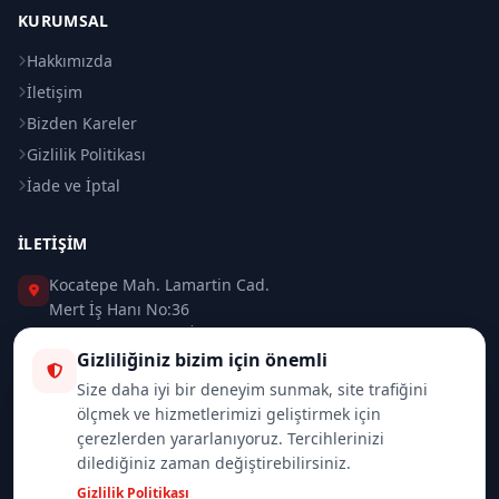
KURUMSAL
Hakkımızda
İletişim
Bizden Kareler
Gizlilik Politikası
İade ve İptal
İLETIŞIM
Kocatepe Mah. Lamartin Cad.
Mert İş Hanı No:36
Taksim / Beyoğlu / İSTANBUL
Gizliliğiniz bizim için önemli
0 (212) 235 37 83
Size daha iyi bir deneyim sunmak, site trafiğini
ölçmek ve hizmetlerimizi geliştirmek için
0 (532) 418 08 46
çerezlerden yararlanıyoruz. Tercihlerinizi
dilediğiniz zaman değiştirebilirsiniz.
info@merttrade.com
Gizlilik Politikası