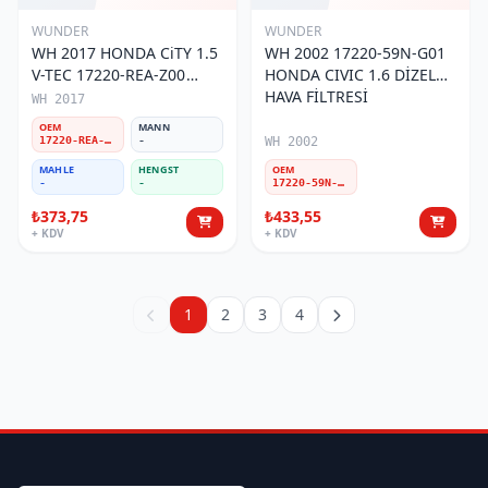
WUNDER
WUNDER
WH 2017 HONDA CiTY 1.5
WH 2002 17220-59N-G01
V-TEC 17220-REA-Z00
HONDA CIVIC 1.6 DİZEL
Hava Filtresi
HAVA FİLTRESİ
WH 2017
OEM
MANN
17220-REA-Z00
-
WH 2002
MAHLE
HENGST
OEM
-
-
17220-59N-G01
₺373,75
₺433,55
+ KDV
+ KDV
1
2
3
4