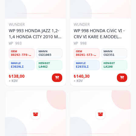
WUNDER
WUNDER
WP 993 HONDA JAZZ 1,2-
WP 998 HONDA CiViC VI -
1,4 HONDA CITY 2010 MD.
CRV VI KARE E.MODEL
80292-TF0-G01 Polen
80291-ST3-515 Polen
WP 993
WP 998
Filtresi
Filtresi
OEM
MANN
OEM
MANN
80292-TF0-G01
CU21003
80291-ST3-515
CU2351
MAHLE
HENGST
MAHLE
HENGST
E3929LI
LA462
E2935LI
LA100
₺138,00
₺140,30
+ KDV
+ KDV