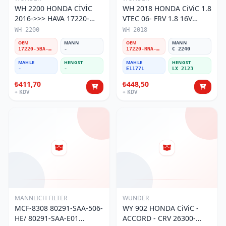
WH 2200 HONDA CİVİC
WH 2018 HONDA CiViC 1.8
2016->>> HAVA 17220-
VTEC 06- FRV 1.8 16V
5BA-A00 Hava Filtresi
17220-RNA-A00 Hava
WH 2200
WH 2018
Filtresi
OEM
MANN
OEM
MANN
17220-5BA-A00
-
17220-RNA-A00
C 2240
MAHLE
HENGST
MAHLE
HENGST
-
-
E1177L
LX 2123
₺411,70
₺448,50
+ KDV
+ KDV
MANNLICH FILTER
WUNDER
MCF-8308 80291-SAA-506-
WY 902 HONDA CiViC -
HE/ 80291-SAA-E01
ACCORD - CRV 26300-