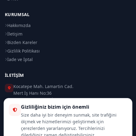
KURUMSAL
Hakkımızda
İletişim
Bizden Kareler
Gizlilik Politikası
İade ve İptal
İLETIŞIM
Kocatepe Mah. Lamartin Cad.
Mert İş Hanı No:36
Taksim / Beyoğlu / İSTANBUL
Gizliliğiniz bizim için önemli
0 (212) 235 37 83
Size daha iyi bir deneyim sunmak, site trafiğini
ölçmek ve hizmetlerimizi geliştirmek için
0 (532) 418 08 46
çerezlerden yararlanıyoruz. Tercihlerinizi
dilediğiniz zaman değiştirebilirsiniz.
info@merttrade.com