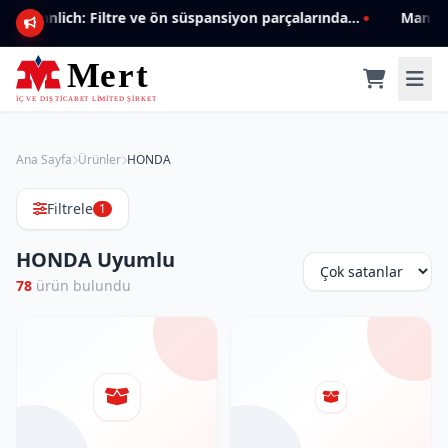
Mannlich: Filtre ve ön süspansiyon parçalarında genişleyen ürün yelpazesiyle kalite ve güven.
Ana Sayfa
Ürünler
HONDA
Filtrele
1
HONDA Uyumlu
78
ürün bulundu