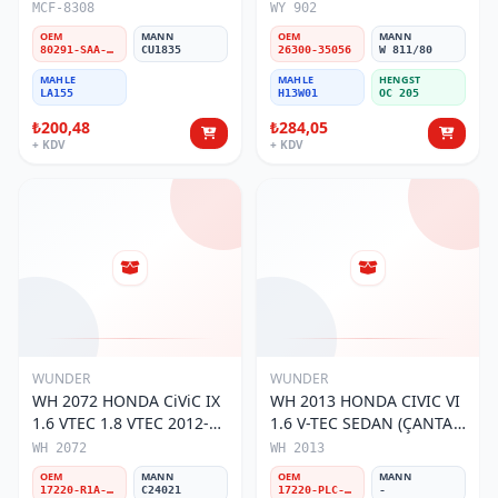
HONDA JAZZ II
35056 Yağ Filtresi
MCF-8308
WY 902
HATCHBACK POLEN
OEM
MANN
OEM
MANN
FİLTRESİ
80291-SAA-506-HE/80291-SAA-E01
CU1835
26300-35056
W 811/80
MAHLE
MAHLE
HENGST
LA155
H13W01
OC 205
₺200,48
₺284,05
+ KDV
+ KDV
WUNDER
WUNDER
WH 2072 HONDA CiViC IX
WH 2013 HONDA CIVIC VI
1.6 VTEC 1.8 VTEC 2012->
1.6 V-TEC SEDAN (ÇANTA
17220-R1A-A01 Hava
FiLTRE) 17220-PLC-Y00
WH 2072
WH 2013
Filtresi
Hava Filtresi
OEM
MANN
OEM
MANN
17220-R1A-A01
C24021
17220-PLC-Y00
-