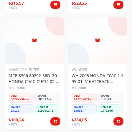
₺215,57
₺523,25
+ KDV
+ KDV
MANNLICH FILTER
WUNDER
MCF-8306 80292-S6D-G01
WH 2008 HONDA CiViC 1.4
HONDA CIVIC ÇİFTLİ 02-
95-01 -V HATCBACK
06 POLEN FİLTRESİ
17220-P2A-005 Hava
MCF-8306
WH 2008
Filtresi
OEM
MANN
OEM
MANN
80292-S6D-G01 / 80292-S50-A01/80292-S5A-003/80292-S5D-406
CU2327-2
17220-P2A-005/16546-73C10
C 2329
MAHLE
HENGST
MAHLE
HENGST
LA122
E1906LI-2
E555L
LX 1266
₺100,24
₺284,05
+ KDV
+ KDV