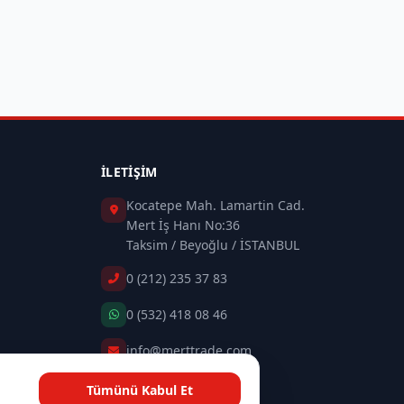
İLETIŞIM
Kocatepe Mah. Lamartin Cad.
Mert İş Hanı No:36
Taksim / Beyoğlu / İSTANBUL
0 (212) 235 37 83
0 (532) 418 08 46
info@merttrade.com
Tümünü Kabul Et
İletişim Sayfası