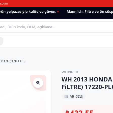
e.com
 yelpazesiyle kalite ve güven.
Mannlich: Filtre ve ön süspan
WH 2013 HONDA CIVIC VI 1.6 V-TEC SEDAN (ÇANTA FiLTRE) 17220-PLC-Y00 Hava Filtresi
WUNDER
WH 2013 HONDA C
FiLTRE) 17220-PLC
WH 2013