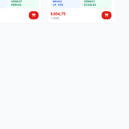
HENGST
MAHLE
HENGST
E89L01
LX 418
E216L01
₺304,75
+ KDV