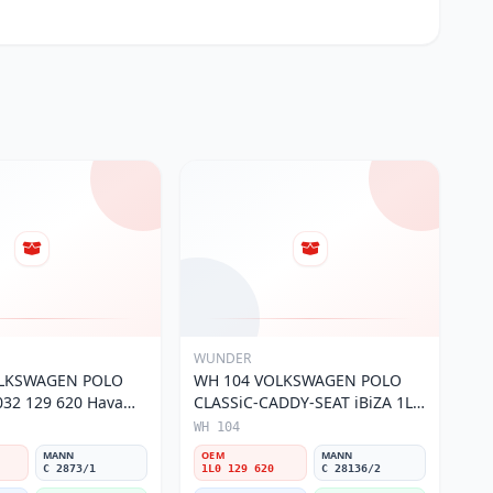
WUNDER
OLKSWAGEN POLO
WH 104 VOLKSWAGEN POLO
32 129 620 Hava
CLASSiC-CADDY-SEAT iBiZA 1L0
129 620 Hava Filtresi
WH 104
MANN
OEM
MANN
C 2873/1
1L0 129 620
C 28136/2