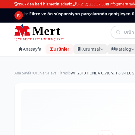
1967'den beri hizmetinizdeyiz.
0 (212) 235 37 83
info@merttrad
Mannlich: Filtre ve ön süspansiyon parçalarında genişleyen ürün
Anasayfa
Ürünler
Kurumsal
Katalog
Ana Sayfa
Ürünler
Hava Filtresi