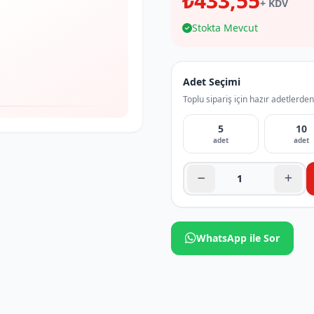
₺433,55
+ KDV
Stokta Mevcut
Adet Seçimi
Toplu sipariş için hazır adetlerden
5
10
adet
adet
WhatsApp ile Sor