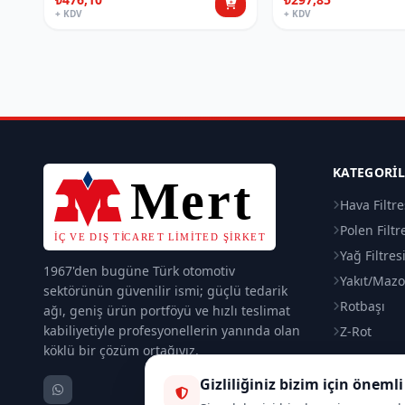
+ KDV
+ KDV
KATEGORI
Hava Filtre
Polen Filtr
Yağ Filtres
1967'den bugüne Türk otomotiv
Yakıt/Mazot
sektörünün güvenilir ismi; güçlü tedarik
Rotbaşı
ağı, geniş ürün portföyü ve hızlı teslimat
kabiliyetiyle profesyonellerin yanında olan
Z-Rot
köklü bir çözüm ortağıyız.
Gizliliğiniz bizim için önemli