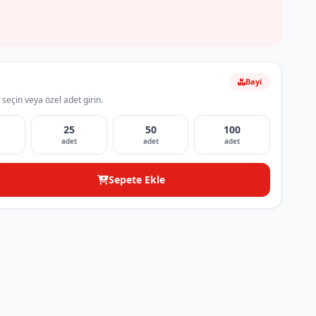
Bayi
 seçin veya özel adet girin.
25
50
100
adet
adet
adet
Sepete Ekle