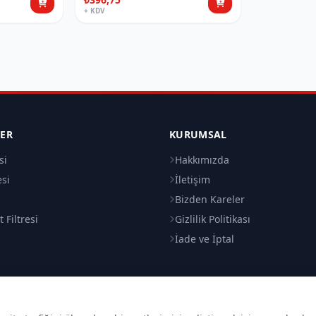
+ KDV
LER
KURUMSAL
si
Hakkımızda
esi
İletişim
i
Bizden Kareler
 Filtresi
Gizlilik Politikası
İade ve İptal