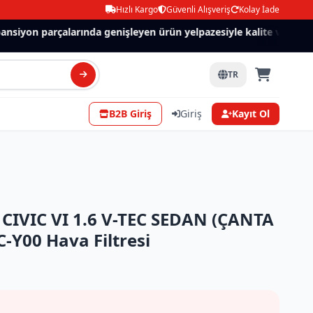
Hızlı Kargo
Güvenli Alışveriş
Kolay İade
siyon parçalarında genişleyen ürün yelpazesiyle kalite ve güven.
TR
B2B Giriş
Giriş
Kayıt Ol
IVIC VI 1.6 V-TEC SEDAN (ÇANTA
-Y00 Hava Filtresi