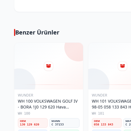
Benzer Ürünler
WUNDER
WUNDER
WH 100 VOLKSWAGEN GOLF IV
WH 101 VOLKSWAGE
- BORA 1J0 129 620 Hava
98-05 058 133 843 Ha
Filtresi
WH 100
WH 101
OEM
MANN
OEM
MA
1J0 129 620
C 37153
058 133 843
C 2