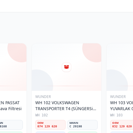
WUNDER
WUNDER
N PASSAT
WH 102 VOLKSWAGEN
WH 103 V
va Filtresi
TRANSPORTER T4 (SÜNGERSiZ)
YUVARLAK 0
074 129 620 Hava Filtresi
Filtresi
WH 102
WH 103
NN
OEM
MANN
OEM
6168
074 129 620
C 29198
032 129 620