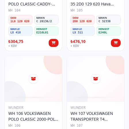
POLO CLASSiC-CADDY-
35 2D0 129 620 Hava
SEAT iBiZA 1L0 129 620
Filtresi
WH 104
WH 105
Hava Filtresi
OEM
MANN
OEM
MANN
1L0 129 620
C 28136/2
2D0 129 620
C 32338
MAHLE
HENGST
MAHLE
HENGST
LX 418
E216L01
LX 511
E240L
₺304,75
₺476,10
+ KDV
+ KDV
WUNDER
WUNDER
WH 106 VOLKSWAGEN
WH 107 VOLKSWAGEN
POLO CLASSiC 2000-POLO
TRANSPORTER T4
III 1.9 6K0 129 620 B Hava
(SÜNGERLi) 074 129 620
WH 106
WH 107