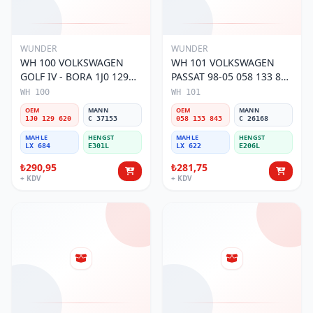
WUNDER
WUNDER
WH 100 VOLKSWAGEN
WH 101 VOLKSWAGEN
GOLF IV - BORA 1J0 129
PASSAT 98-05 058 133 843
620 Hava Filtresi
Hava Filtresi
WH 100
WH 101
OEM
MANN
OEM
MANN
1J0 129 620
C 37153
058 133 843
C 26168
MAHLE
HENGST
MAHLE
HENGST
LX 684
E301L
LX 622
E206L
₺290,95
₺281,75
+ KDV
+ KDV