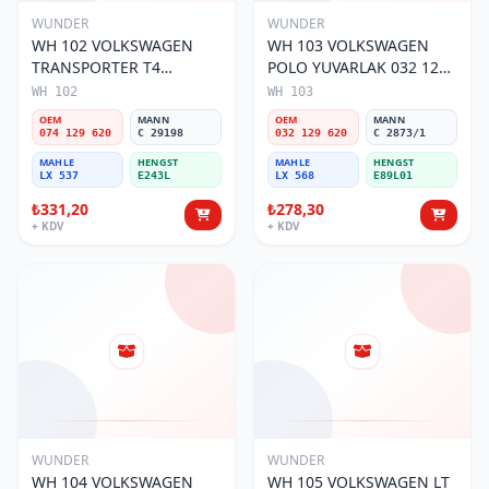
WUNDER
WUNDER
WH 102 VOLKSWAGEN
WH 103 VOLKSWAGEN
TRANSPORTER T4
POLO YUVARLAK 032 129
(SÜNGERSiZ) 074 129 620
620 Hava Filtresi
WH 102
WH 103
Hava Filtresi
OEM
MANN
OEM
MANN
074 129 620
C 29198
032 129 620
C 2873/1
MAHLE
HENGST
MAHLE
HENGST
LX 537
E243L
LX 568
E89L01
₺331,20
₺278,30
+ KDV
+ KDV
WUNDER
WUNDER
WH 104 VOLKSWAGEN
WH 105 VOLKSWAGEN LT