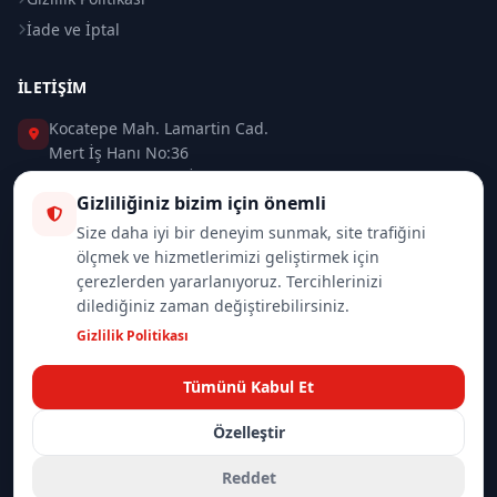
İade ve İptal
İLETIŞIM
Kocatepe Mah. Lamartin Cad.
Mert İş Hanı No:36
Taksim / Beyoğlu / İSTANBUL
Gizliliğiniz bizim için önemli
0 (212) 235 37 83
Size daha iyi bir deneyim sunmak, site trafiğini
ölçmek ve hizmetlerimizi geliştirmek için
0 (532) 418 08 46
çerezlerden yararlanıyoruz. Tercihlerinizi
dilediğiniz zaman değiştirebilirsiniz.
info@merttrade.com
Gizlilik Politikası
İletişim Sayfası
Tümünü Kabul Et
Özelleştir
© 2026
Mannlich | MertTrade.com
— Tüm hakları saklıdır.
Gizlilik
İade Politikası
Reddet