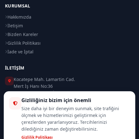
KURUMSAL
Hakkımızda
İletişim
Bizden Kareler
Gizlilik Politikası
İade ve İptal
İLETIŞIM
Kocatepe Mah. Lamartin Cad.
Mert İş Hanı No:36
Taksim / Beyoğlu / İSTANBUL
Gizliliğiniz bizim için önemli
0 (212) 235 37 83
Size daha iyi bir deneyim sunmak, site trafiğini
ölçmek ve hizmetlerimizi geliştirmek için
0 (532) 418 08 46
çerezlerden yararlanıyoruz. Tercihlerinizi
dilediğiniz zaman değiştirebilirsiniz.
info@merttrade.com
Gizlilik Politikası