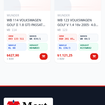
WUNDER
WUNDER
WB 114 VOLKSWAGEN
WB 123 VOLKSWAGEN
GOLF II 1.8 GTI-PASSAT
GOLF V 1.4 16v 2005- 4.0
88-97 1.8 893 133 511
BAR 6Q0 201 051 A/C
WB 114
WB 123
Yakıt/Benzin Filtresi
Yakıt/Benzin Filtresi
OEM
MANN
OEM
MANN
893 133 511
WK 834/1
6Q0 201 051 A/C
WK 69/2
MAHLE
HENGST
MAHLE
HENGST
KL 88
H84WK03
KL 156/3
H155WK02
₺627,90
₺1.121,25
+ KDV
+ KDV